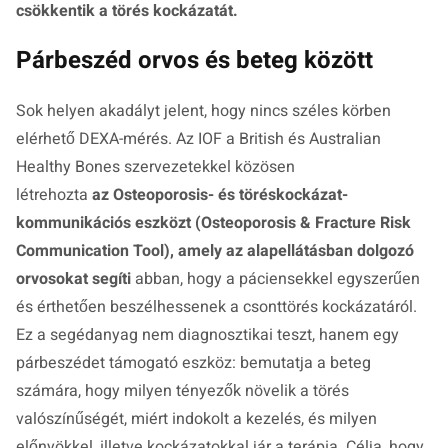
csökkentik a törés kockázatát.
Párbeszéd orvos és beteg között
Sok helyen akadályt jelent, hogy nincs széles körben
elérhető DEXA-mérés. Az IOF a British és Australian
Healthy Bones szervezetekkel közösen
létrehozta
az Osteoporosis- és töréskockázat-
kommunikációs eszközt (Osteoporosis & Fracture Risk
Communication Tool), amely az alapellátásban dolgozó
orvosokat segíti
abban, hogy a páciensekkel egyszerűen
és érthetően beszélhessenek a csonttörés kockázatáról.
Ez a segédanyag nem diagnosztikai teszt, hanem egy
párbeszédet támogató eszköz: bemutatja a beteg
számára, hogy milyen tényezők növelik a törés
valószínűségét, miért indokolt a kezelés, és milyen
előnyökkel, illetve kockázatokkal jár a terápia. Célja, hogy