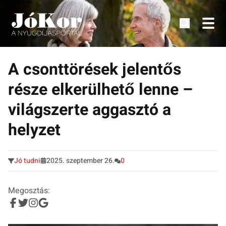
Tudnivalók, érdekességek idősek számára.
Tovább
a
A csonttörések jelentős
tartalomra
része elkerülhető lenne –
világszerte aggasztó a
helyzet
Jó tudni
2025. szeptember 26.
0
Megosztás: