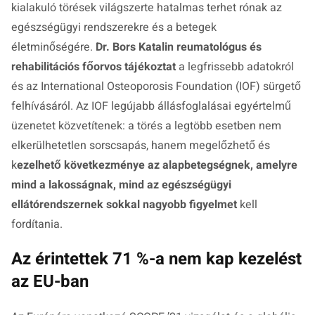
kialakuló törések világszerte hatalmas terhet rónak az
egészségügyi rendszerekre és a betegek
életminőségére.
Dr. Bors Katalin reumatológus és
rehabilitációs főorvos tájékoztat
a legfrissebb adatokról
és az International Osteoporosis Foundation (IOF) sürgető
felhívásáról. Az IOF legújabb állásfoglalásai egyértelmű
üzenetet közvetítenek: a törés a legtöbb esetben nem
elkerülhetetlen sorscsapás, hanem megelőzhető és
k
ezelhető következménye az alapbetegségnek, amelyre
mind a lakosságnak, mind az egészségügyi
ellátórendszernek sokkal nagyobb figyelmet
kell
fordítania.
Az érintettek 71 %-a nem kap kezelést
az EU-ban