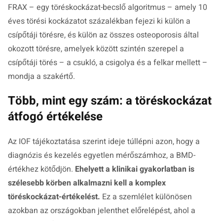
FRAX – egy töréskockázat-becslő algoritmus – amely 10
éves törési kockázatot százalékban fejezi ki külön a
csípőtáji törésre, és külön az összes osteoporosis által
okozott törésre, amelyek között szintén szerepel a
csípőtáji törés – a csukló, a csigolya és a felkar mellett –
mondja a szakértő.
Több, mint egy szám: a töréskockázat
átfogó értékelése
Az IOF tájékoztatása szerint ideje túllépni azon, hogy a
diagnózis és kezelés egyetlen mérőszámhoz, a BMD-
értékhez kötődjön.
Ehelyett a klinikai gyakorlatban is
szélesebb körben alkalmazni kell a komplex
töréskockázat-értékelést.
Ez a szemlélet különösen
azokban az országokban jelenthet előrelépést, ahol a