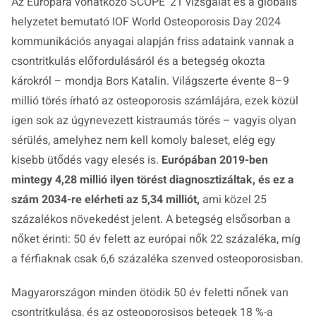
Az Európára vonatkozó SCOPE ’21 vizsgálat és a globális
helyzetet bemutató IOF World Osteoporosis Day 2024
kommunikációs anyagai alapján friss adataink vannak a
csontritkulás előfordulásáról és a betegség okozta
károkról – mondja Bors Katalin. Világszerte évente 8–9
millió törés írható az osteoporosis számlájára, ezek közül
igen sok az úgynevezett kistraumás törés – vagyis olyan
sérülés, amelyhez nem kell komoly baleset, elég egy
kisebb ütődés vagy elesés is.
Európában 2019-ben
mintegy 4,28 millió ilyen törést diagnosztizáltak, és ez a
szám 2034-re elérheti az 5,34 milliót,
ami közel 25
százalékos növekedést jelent. A betegség elsősorban a
nőket érinti: 50 év felett az európai nők 22 százaléka, míg
a férfiaknak csak 6,6 százaléka szenved osteoporosisban.
Magyarországon minden ötödik 50 év feletti nőnek van
csontritkulása, és az osteoporosisos betegek 18 %-a