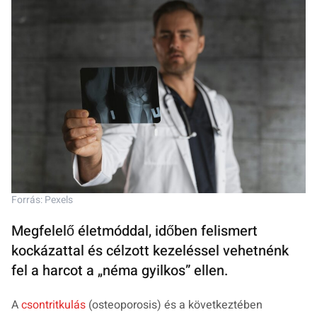
Forrás: Pexels
Megfelelő életmóddal, időben felismert
kockázattal és célzott kezeléssel vehetnénk
fel a harcot a „néma gyilkos” ellen.
A
csontritkulás
(osteoporosis) és a következtében