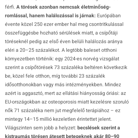
férfi.
A törések azonban nemcsak életminőség-
romlással, hanem halálozással is járnak:
Európában
évente közel 250 ezer ember hal meg csontritkulással
összefüggésbe hozható sérülések miatt, a csípőtáji
töréseknél pedig az első éven belüli halálozás aránya
eléri a 20–25 százalékot. A legtöbb baleset otthoni
környezetben történik: egy 2024-es norvég vizsgálat
szerint a csípőtörések 73 százaléka beltéren következik
be, közel fele otthon, míg további 23 százalék
idősotthonokban vagy más intézményekben. Mindez
azért is aggasztó, mert az ellátási hiányosság óriási: az
EU-országokban az osteoporosis miatt kezelésre szoruló
nők 71 százaléka nem jut megfelelő terápiához – ez
mintegy 14–15 millió kezeletlen érintettet jelent.
Világszinten sem jobb a helyzet:
becslések szerint a
kistraumás törésen átesett betegeknek akár 80–90