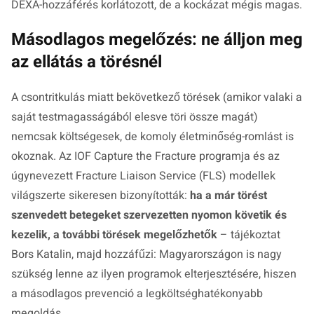
DEXA-hozzáférés korlátozott, de a kockázat mégis magas.
Másodlagos megelőzés: ne álljon meg
az ellátás a törésnél
A csontritkulás miatt bekövetkező törések (amikor valaki a
saját testmagasságából elesve töri össze magát)
nemcsak költségesek, de komoly életminőség-romlást is
okoznak. Az IOF Capture the Fracture programja és az
úgynevezett Fracture Liaison Service (FLS) modellek
világszerte sikeresen bizonyították:
ha a már törést
szenvedett betegeket szervezetten nyomon követik és
kezelik, a további törések megelőzhetők
– tájékoztat
Bors Katalin, majd hozzáfűzi: Magyarországon is nagy
szükség lenne az ilyen programok elterjesztésére, hiszen
a másodlagos prevenció a legköltséghatékonyabb
megoldás.