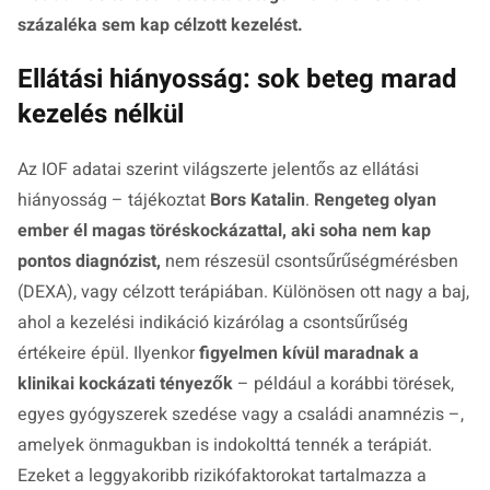
százaléka sem kap célzott kezelést.
Ellátási hiányosság: sok beteg marad
kezelés nélkül
Az IOF adatai szerint világszerte jelentős az ellátási
hiányosság – tájékoztat
Bors Katalin
.
Rengeteg olyan
ember él magas töréskockázattal, aki soha nem kap
pontos diagnózist,
nem részesül csontsűrűségmérésben
(DEXA), vagy célzott terápiában. Különösen ott nagy a baj,
ahol a kezelési indikáció kizárólag a csontsűrűség
értékeire épül. Ilyenkor
figyelmen kívül maradnak a
klinikai kockázati tényezők
– például a korábbi törések,
egyes gyógyszerek szedése vagy a családi anamnézis –,
amelyek önmagukban is indokolttá tennék a terápiát.
Ezeket a leggyakoribb rizikófaktorokat tartalmazza a