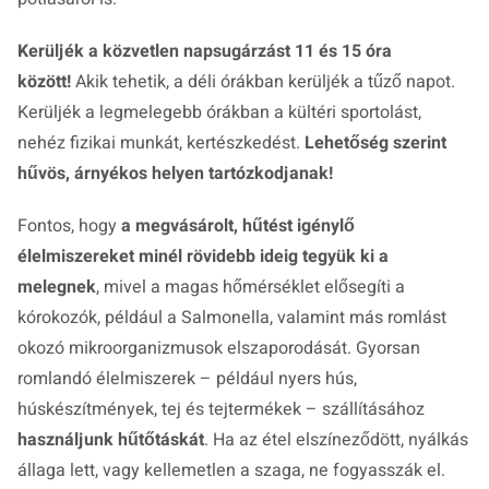
Kerüljék a közvetlen napsugárzást 11 és 15 óra
között!
Akik tehetik, a déli órákban kerüljék a tűző napot.
Kerüljék a legmelegebb órákban a kültéri sportolást,
nehéz fizikai munkát, kertészkedést.
Lehetőség szerint
hűvös, árnyékos helyen tartózkodjanak!
Fontos, hogy
a megvásárolt, hűtést igénylő
élelmiszereket minél rövidebb ideig tegyük ki a
melegnek
, mivel a magas hőmérséklet elősegíti a
kórokozók, például a Salmonella, valamint más romlást
okozó mikroorganizmusok elszaporodását. Gyorsan
romlandó élelmiszerek – például nyers hús,
húskészítmények, tej és tejtermékek – szállításához
használjunk hűtőtáskát
. Ha az étel elszíneződött, nyálkás
állaga lett, vagy kellemetlen a szaga, ne fogyasszák el.