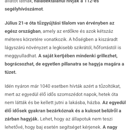
állatot látnak,
haladéktalanul hívják a 112-es
segélyhívószámot
.
Július 21-e óta tűzgyújtási tilalom van érvényben az
egész országban
, amely az erdőkre és azok kétszáz
méteres körzetére vonatkozik. A hőségben a kiszáradt
lágyszárú növényzet a legkisebb szikrától, hőforrástól is
meggyulladhat.
A saját kertjében mindenki grillezhet,
bográcsozhat, de egyetlen pillanatra se hagyja magára a
tüzet.
Idén nyáron már 1040 esetben hívták azért a tűzoltókat,
mert az egyedül élő idős szomszédot napok, hetek óta
nem látták és be kellett jutni a lakásba, házba.
Az egyedül
élő idősek gyakran bezárkóznak és a kulcsot belülről a
zárban hagyják.
Lehet, hogy az állapotuk nem teszi
lehetővé, hogy baj esetén segítséget kérjenek.
A nagy