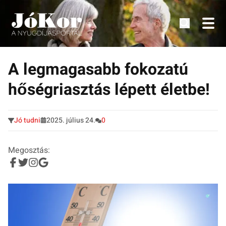
Tudnivalók, érdekességek idősek számára.
Tovább
a
A legmagasabb fokozatú
tartalomra
hőségriasztás lépett életbe!
Jó tudni
2025. július 24.
0
Megosztás: