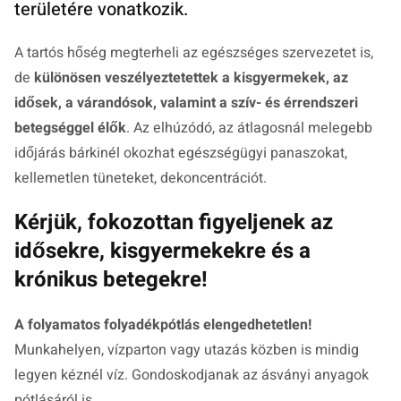
területére vonatkozik.
A tartós hőség megterheli az egészséges szervezetet is,
de
különösen veszélyeztetettek a kisgyermekek, az
idősek, a várandósok, valamint a szív- és érrendszeri
betegséggel élők
. Az elhúzódó, az átlagosnál melegebb
időjárás bárkinél okozhat egészségügyi panaszokat,
kellemetlen tüneteket, dekoncentrációt.
Kérjük, fokozottan figyeljenek az
idősekre, kisgyermekekre és a
krónikus betegekre!
A folyamatos folyadékpótlás elengedhetetlen!
Munkahelyen, vízparton vagy utazás közben is mindig
legyen kéznél víz. Gondoskodjanak az ásványi anyagok
pótlásáról is.