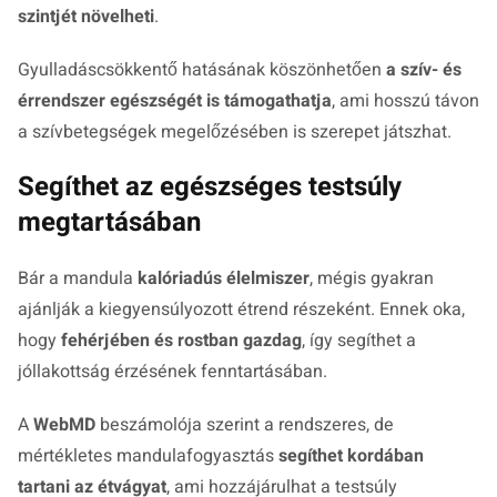
szintjét növelheti
.
Gyulladáscsökkentő hatásának köszönhetően
a szív- és
érrendszer egészségét is támogathatja
, ami hosszú távon
a szívbetegségek megelőzésében is szerepet játszhat.
Segíthet az egészséges testsúly
megtartásában
Bár a mandula
kalóriadús élelmiszer
, mégis gyakran
ajánlják a kiegyensúlyozott étrend részeként. Ennek oka,
hogy
fehérjében és rostban gazdag
, így segíthet a
jóllakottság érzésének fenntartásában.
A
WebMD
beszámolója szerint a rendszeres, de
mértékletes mandulafogyasztás
segíthet kordában
tartani az étvágyat
, ami hozzájárulhat a testsúly