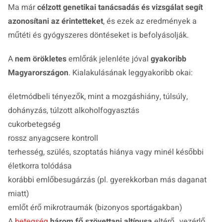
Ma már
célzott genetikai tanácsadás és vizsgálat segít
azonosítani az érintetteket
, és ezek az eredmények a
műtéti és gyógyszeres döntéseket is befolyásolják.
A
nem örökletes
emlőrák jelenléte jóval
gyakoribb
Magyarországon
. Kialakulásának leggyakoribb okai:
életmódbeli tényezők, mint a mozgáshiány, túlsúly,
dohányzás, túlzott alkoholfogyasztás
cukorbetegség
rossz anyagcsere kontroll
terhesség, szülés, szoptatás hiánya vagy minél későbbi
életkorra tolódása
korábbi emlőbesugárzás (pl. gyerekkorban más daganat
miatt)
emlőt érő mikrotraumák (bizonyos sportágakban)
A
betegség
három fő szövettani altípusa
eltérő „vezérlő