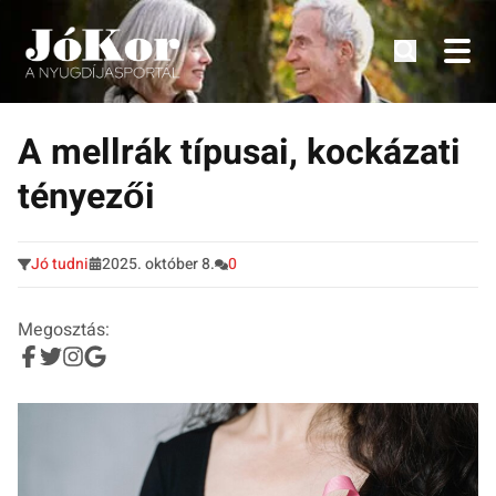
Tudnivalók, érdekességek idősek számára.
Tovább
a
A mellrák típusai, kockázati
tartalomra
tényezői
Jó tudni
2025. október 8.
0
Megosztás: