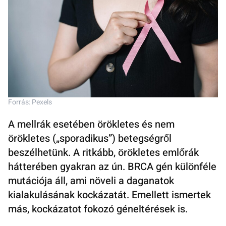
Forrás: Pexels
A mellrák esetében örökletes és nem
örökletes („sporadikus”) betegségről
beszélhetünk. A ritkább, örökletes emlőrák
hátterében gyakran az ún. BRCA gén különféle
mutációja áll, ami növeli a daganatok
kialakulásának kockázatát. Emellett ismertek
más, kockázatot fokozó géneltérések is.