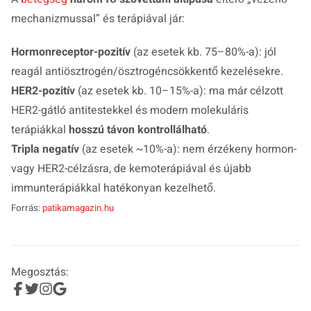
mechanizmussal” és terápiával jár:
Hormonreceptor-pozitív
(az esetek kb. 75–80%-a): jól
reagál antiösztrogén/ösztrogéncsökkentő kezelésekre.
HER2-pozitív
(az esetek kb. 10–15%-a): ma már célzott
HER2-gátló antitestekkel és modern molekuláris
terápiákkal
hosszú távon kontrollálható
.
Tripla negatív
(az esetek ~10%-a): nem érzékeny hormon-
vagy HER2-célzásra, de kemoterápiával és újabb
immunterápiákkal hatékonyan kezelhető.
Forrás:
patikamagazin.hu
Megosztás: