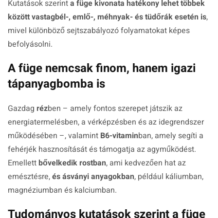
Kutatások szerint
a füge kivonata hatékony lehet többek
között vastagbél-, emlő-, méhnyak- és tüdőrák esetén is
,
mivel különböző sejtszabályozó folyamatokat képes
befolyásolni.
A füge nemcsak finom, hanem igazi
tápanyagbomba is
Gazdag
réz
ben – amely fontos szerepet játszik az
energiatermelésben, a vérképzésben és az idegrendszer
működésében –, valamint
B6-vitamin
ban, amely segíti a
fehérjék hasznosítását és támogatja az agyműködést.
Emellett
bővelkedik rostban
, ami kedvezően hat az
emésztésre,
és ásványi anyagokban
, például káliumban,
magnéziumban és kalciumban.
Tudományos kutatások szerint a füge