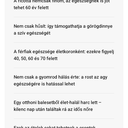
A ricotta nemcsak finom, az egészségnek is jót
tehet 60 év felett
Nem csak hűsít: így támogathatja a görögdinnye
a szív egészségét
A férfiak egészsége életkoronként: ezekre figyelj
40, 50, 60 és 70 felett
Nem csak a gyomrod hálás érte: a rost az agy
egészségére is hatással lehet
Egy otthoni balesetből élet-halál harc lett –
kilenc nap után találtak rá az idős nőre
Ezek az ételek sokat tehetnek a csontok