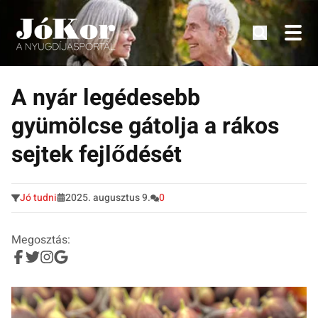
Tudnivalók, érdekességek idősek számára.
Tovább
a
A nyár legédesebb
tartalomra
gyümölcse gátolja a rákos
sejtek fejlődését
Jó tudni
2025. augusztus 9.
0
Megosztás: