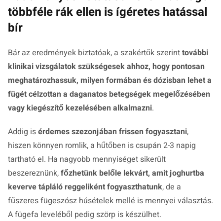
többféle rák ellen is ígéretes hatással
bír
Bár az eredmények biztatóak, a szakértők szerint
további
klinikai vizsgálatok szükségesek ahhoz, hogy pontosan
meghatározhassuk, milyen formában és dózisban lehet a
fügét célzottan a daganatos betegségek megelőzésében
vagy kiegészítő kezelésében alkalmazni
.
Addig is
érdemes szezonjában frissen fogyasztani
,
hiszen könnyen romlik, a hűtőben is csupán 2-3 napig
tartható el. Ha nagyobb mennyiséget sikerült
beszereznünk,
főzhetünk belőle lekvárt, amit joghurtba
keverve tápláló reggeliként fogyaszthatunk
, de a
fűszeres fügeszósz húsételek mellé is mennyei választás.
A fügefa leveléből pedig szörp is készülhet.