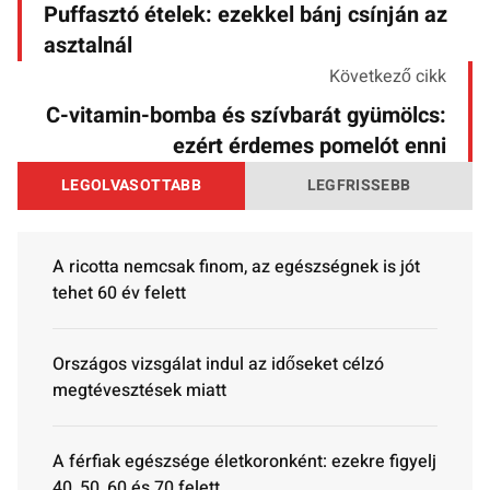
Puffasztó ételek: ezekkel bánj csínján az
asztalnál
Következő cikk
C-vitamin-bomba és szívbarát gyümölcs:
ezért érdemes pomelót enni
LEGOLVASOTTABB
LEGFRISSEBB
A ricotta nemcsak finom, az egészségnek is jót
tehet 60 év felett
Országos vizsgálat indul az időseket célzó
megtévesztések miatt
A férfiak egészsége életkoronként: ezekre figyelj
40, 50, 60 és 70 felett