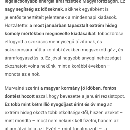
legalacsonyabb energia árát fizették Magyarországon
. Ez
nagy segítség az időseknek
, akiknek egyébként is
jelentős tehertételt jelentenek a mindennapi kiadások.
Hozzátette:
a most januárban tapasztalt extrém hideg
komoly mértékben megnövelte kiadásaikat
: többszöröse
elfogyott a szokásos mennyiségű tűzifának, és
sokszorosára nőtt a korábbi években megszokott gáz-, és
áramfogyasztás is. Ez jóval nagyobb anyagi nehézséget
okozhatott volna nekünk, mint a korábbi években –
mondta az elnök.
Murvainé szerint
a magyar kormány jó időben, fontos
döntést hozott
azzal, hogy bevezette a januári rezsistopot.
Ez több mint kétmillió nyugdíjast érint és óv meg
az
extrém hideg okozta többletköltségektől, hiszen ezeket –
mint mondta – most nem nekünk kell fizetni, hanem az
állam átvállalja azt. Ezért – mint fogalmazott – a