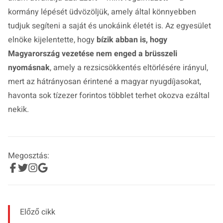
kormány lépését üdvözöljük, amely által könnyebben
tudjuk segíteni a saját és unokáink életét is. Az egyesület
elnöke kijelentette, hogy
bízik abban is, hogy
Magyarország vezetése nem enged a brüsszeli
nyomásnak
, amely a rezsicsökkentés eltörlésére irányul,
mert az hátrányosan érintené a magyar nyugdíjasokat,
havonta sok tízezer forintos többlet terhet okozva ezáltal
nekik.
Megosztás:
Előző cikk