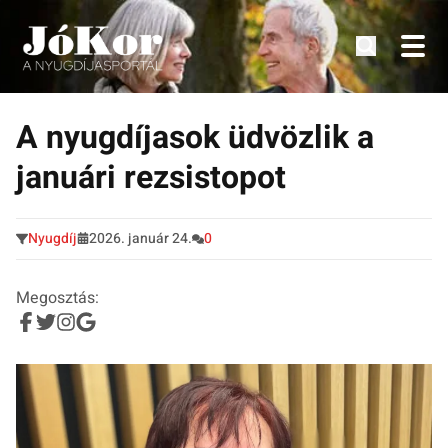
Tudnivalók, érdekességek idősek számára.
Tovább
a
A nyugdíjasok üdvözlik a
tartalomra
januári rezsistopot
Nyugdíj
2026. január 24.
0
Megosztás: