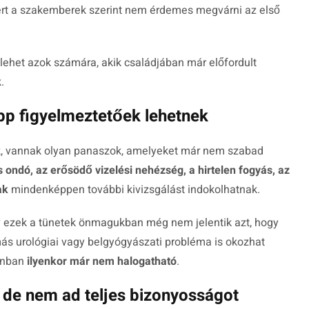
rt a szakemberek szerint nem érdemes megvárni az első
lehet azok számára, akik családjában már előfordult
.
pp figyelmeztetőek lehetnek
nok, vannak olyan panaszok, amelyeket már nem szabad
es ondó, az erősödő vizelési nehézség, a hirtelen fogyás, az
ak
mindenképpen további kivizsgálást indokolhatnak.
 ezek a tünetek önmagukban még nem jelentik azt, hogy
más urológiai vagy belgyógyászati probléma is okozhat
zonban
ilyenkor már nem halogatható
.
, de nem ad teljes bizonyosságot