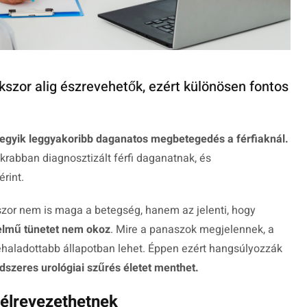
okszor alig észrevehetők, ezért különösen fontos
 egyik leggyakoribb daganatos megbetegedés a férfiaknál.
krabban diagnosztizált férfi daganatnak, és
rint.
or nem is maga a betegség, hanem az jelenti, hogy
elmű tünetet nem okoz
. Mire a panaszok megjelennek, a
haladottabb állapotban lehet. Éppen ezért hangsúlyozzák
dszeres urológiai szűrés életet menthet.
félrevezethetnek