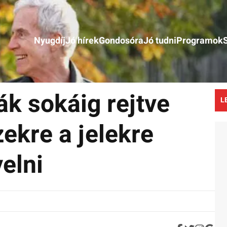
Nyugdíj
Jó hírek
Gondosóra
Jó tudni
Programok
ák sokáig rejtve
L
ekre a jelekre
elni