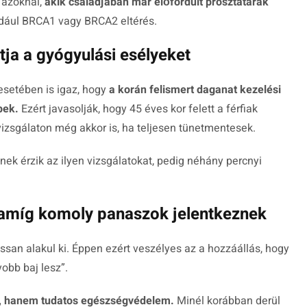
 azoknál,
akik családjában már előfordult prosztatarák
ldául BRCA1 vagy BRCA2 eltérés.
atja a gyógyulási esélyeket
esetében is igaz, hogy
a korán felismert daganat kezelési
bek.
Ezért javasolják, hogy 45 éves kor felett a férfiak
vizsgálaton még akkor is, ha teljesen tünetmentesek.
ek érzik az ilyen vizsgálatokat, pedig néhány percnyi
amíg komoly panaszok jelentkeznek
ssan alakul ki. Éppen ezért veszélyes az a hozzáállás, hogy
obb baj lesz”.
g, hanem tudatos egészségvédelem.
Minél korábban derül