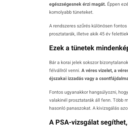
egészségesnek érzi magát.
Éppen ezé
komolyabb tüneteket.
A rendszeres szűrés különösen fontos 
prosztatarák, illetve akik 45 év felettiek
Ezek a tünetek mindenké
Bár a korai jelek sokszor bizonytala
félvállról venni.
A véres vizelet, a vér
éjszakai izzadás vagy a csontfájdalm
Fontos ugyanakkor hangsúlyozni, hogy
valakinél prosztatarák áll fenn. Több 
hasonló panaszokat. A kivizsgálás a
A PSA-vizsgálat segíthet