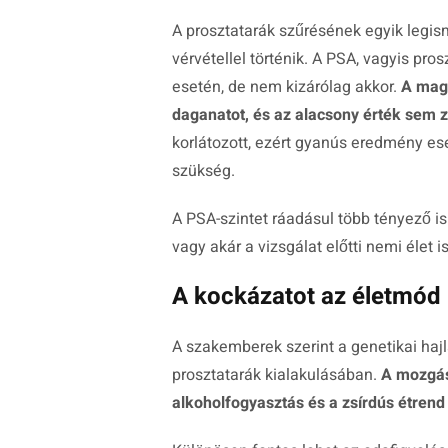
A prosztatarák szűrésének egyik legi
vérvétellel történik. A PSA, vagyis pr
esetén, de nem kizárólag akkor.
A mag
daganatot, és az alacsony érték sem z
korlátozott, ezért gyanús eredmény ese
szükség.
A PSA-szintet ráadásul több tényező is
vagy akár a vizsgálat előtti nemi élet 
A kockázatot az életmód i
A szakemberek szerint a genetikai hajl
prosztatarák kialakulásában.
A mozgás
alkoholfogyasztás és a zsírdús étrend