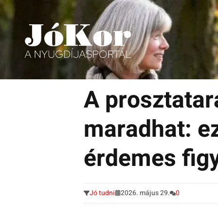
Tudnivalók, érdekességek idősek számára.
Tovább
a
A prosztatar
tartalomra
maradhat: ez
érdemes figy
Jó tudni
2026. május 29.
0