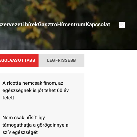
Szervezeti hírek
Gasztro
Hírcentrum
Kapcsolat
EGOLVASOTTABB
LEGFRISSEBB
A ricotta nemcsak finom, az
egészségnek is jót tehet 60 év
felett
Nem csak hűsít: így
támogathatja a görögdinnye a
szív egészségét