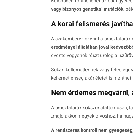
Különösen fontos lehet az odafigyelés
vagy bizonyos genetikai mutációk
, pé
A korai felismerés javíth
A szakemberek szerint a prosztatarák 
eredményei általában jóval kedvezőb
évente vegyenek részt urológiai szűrő
Sokan kellemetlennek vagy feleslegesn
kellemetlenség akár életet is menthet.
Nem érdemes megvárni, 
A prosztatarák sokszor alattomosan, la
„majd akkor megyek orvoshoz, ha nagy
A rendszeres kontroll nem gyengesé