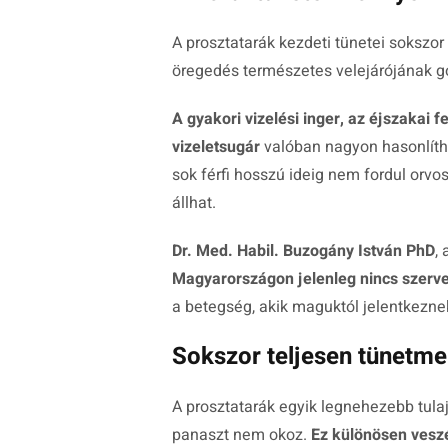
A prosztatarák kezdeti tünetei sokszo
öregedés természetes velejárójának g
A gyakori vizelési inger, az éjszakai f
vizeletsugár
valóban nagyon hasonlíth
sok férfi hosszú ideig nem fordul orvo
állhat.
Dr. Med. Habil. Buzogány István PhD
,
Magyarországon jelenleg nincs szerve
a betegség, akik maguktól jelentkezne
Sokszor teljesen tünetm
A prosztatarák egyik legnehezebb tul
panaszt nem okoz.
Ez különösen veszé