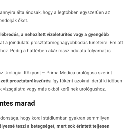
r annyira általánosak, hogy a legtöbben egyszerűen az
ondolják őket.
elébredés, a nehezített vizeletürítés vagy a gyengébb
at a jóindulatú prosztatamegnagyobbodás tüneteire. Emiatt
shoz. Pedig a háttérben akár rosszindulatú folyamat is
 az Urológiai Központ – Prima Medica urológusa szerint
zett prosztatarákszűrés
, így főként azoknál derül ki időben
k vizsgálatra vagy más okból kerülnek urológushoz.
entes marad
ajdonsága, hogy korai stádiumban gyakran semmilyen
lyessé teszi a betegséget, mert sok érintett teljesen