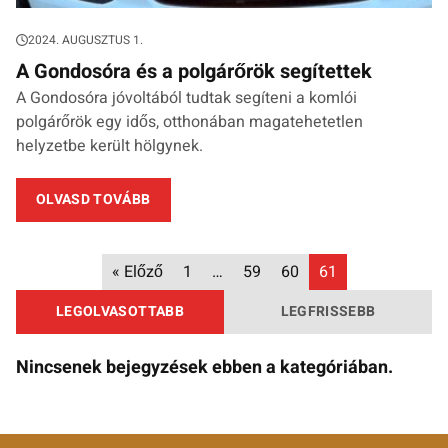
2024. AUGUSZTUS 1.
A Gondosóra és a polgárőrök segítettek
A Gondosóra jóvoltából tudtak segíteni a komlói
polgárőrök egy idős, otthonában magatehetetlen
helyzetbe került hölgynek.
OLVASD TOVÁBB
« Előző
1
…
59
60
61
LEGOLVASOTTABB
LEGFRISSEBB
Nincsenek bejegyzések ebben a kategóriában.