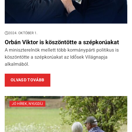
2024. OKTÓBER 1.
Orbán Viktor is köszöntötte a szépkorúakat
A miniszterelnök mellett több kormánypárti politikus is
köszöntötte a szépkorúakat az Idősek Világnapja
alkalmából.
OLVASD TOVÁBB
JÓ HÍREK
,
NYUGDÍJ