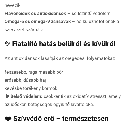
nevezik
Flavonoidok és antioxidánsok
– sejtszintű védelem
Omega-6 és omega-9 zsírsavak
– nélkülözhetetlenek a
szervezet számára
✨ Fiatalító hatás belülről és kívülről
Az antioxidánsok lassítják az öregedési folyamatokat:
feszesebb, rugalmasabb bőr
erősebb, dúsabb haj
kevésbé törékeny körmök
🧠
Belső védelem:
csökkentik az oxidatív stresszt, amely
az időskori betegségek egyik fő kiváltó oka.
❤️ Szívvédő erő – természetesen