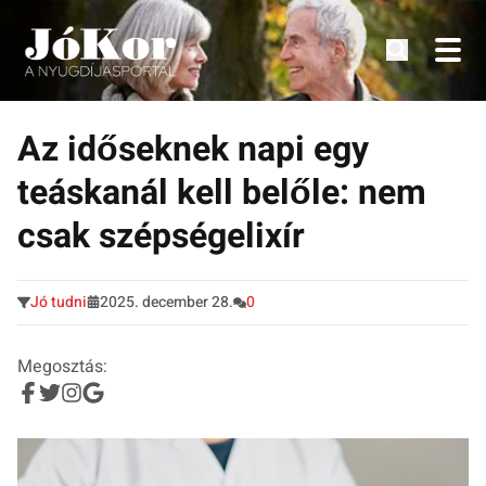
Tudnivalók, érdekességek idősek számára.
Tovább
a
Az időseknek napi egy
tartalomra
teáskanál kell belőle: nem
csak szépségelixír
Jó tudni
2025. december 28.
0
Megosztás: