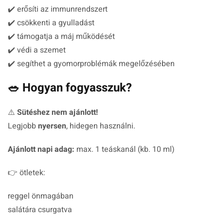
✔️ erősíti az immunrendszert
✔️ csökkenti a gyulladást
✔️ támogatja a máj működését
✔️ védi a szemet
✔️ segíthet a gyomorproblémák megelőzésében
🥗 Hogyan fogyasszuk?
⚠️
Sütéshez nem ajánlott!
Legjobb
nyersen
, hidegen használni.
Ajánlott napi adag:
max. 1 teáskanál (kb. 10 ml)
👉 ötletek:
reggel önmagában
salátára csurgatva