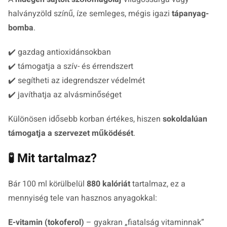
halványzöld színű, íze semleges, mégis igazi
tápanyag-
bomba
.
✔️ gazdag antioxidánsokban
✔️ támogatja a szív- és érrendszert
✔️ segítheti az idegrendszer védelmét
✔️ javíthatja az alvásminőséget
Különösen idősebb korban értékes, hiszen
sokoldalúan
támogatja a szervezet működését
.
🧪 Mit tartalmaz?
Bár 100 ml körülbelül
880 kalóriát
tartalmaz, ez a
mennyiség tele van hasznos anyagokkal:
E-vitamin (tokoferol)
– gyakran „fiatalság vitaminnak”