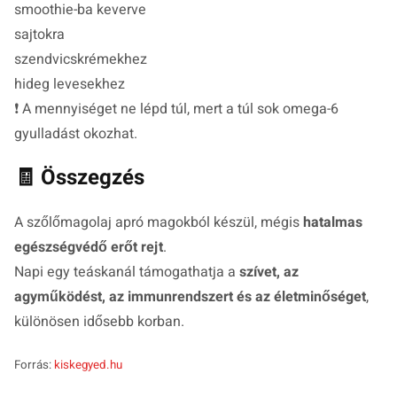
smoothie-ba keverve
sajtokra
szendvicskrémekhez
hideg levesekhez
❗ A mennyiséget ne lépd túl, mert a túl sok omega-6
gyulladást okozhat.
🧾 Összegzés
A szőlőmagolaj apró magokból készül, mégis
hatalmas
egészségvédő erőt rejt
.
Napi egy teáskanál támogathatja a
szívet, az
agyműködést, az immunrendszert és az életminőséget
,
különösen idősebb korban.
Forrás:
kiskegyed.hu