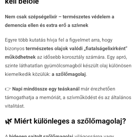
kell belőle
Nem csak szépségelixír – természetes védelem a
demencia ellen és extra erő a szívnek
Egyre több kutatás hívja fel a figyelmet arra, hogy
bizonyos
természetes olajok valódi „fiatalságelixírként”
működhetnek
az idősebb korosztály számára. Egy apró,
szinte láthatatlan gyümölcsmagból készült olaj különösen
kiemelkedik közülük:
a szőlőmagolaj
.
👉
Napi mindössze egy teáskanál
már érezhetően
támogathatja a memóriát, a szívműködést és az általános
vitalitást.
🌿 Miért különleges a szőlőmagolaj?
A
hidegen sajtolt szőlőmagolaj
világossárga vagy