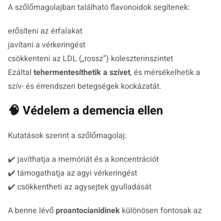
A szőlőmagolajban található flavonoidok segítenek:
erősíteni az érfalakat
javítani a vérkeringést
csökkenteni az LDL („rossz”) koleszterinszintet
Ezáltal
tehermentesíthetik a szívet
, és mérsékelhetik a
szív- és érrendszeri betegségek kockázatát.
🧠 Védelem a demencia ellen
Kutatások szerint a szőlőmagolaj:
✔️ javíthatja a memóriát és a koncentrációt
✔️ támogathatja az agyi vérkeringést
✔️ csökkentheti az agysejtek gyulladását
A benne lévő
proantocianidinek
különösen fontosak az