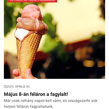
JÓ HÍREK
,
JÓ TUDNI
,
PROGRAMOK
2025. ÁPRILIS 30.
Május 8-án féláron a fagylalt!
Már csak néhány napot kell várni, és országszerte sok
helyen féláron fagyizhatunk.