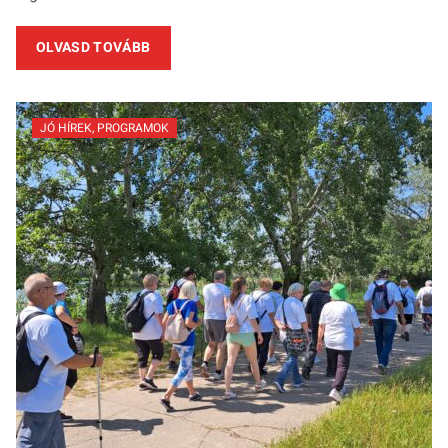
OLVASD TOVÁBB
JÓ HÍREK
,
PROGRAMOK