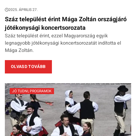
2025. ÁPRILIS 27.
Száz települést érint Mága Zoltán országjáró
jótékonysági koncertsorozata
Száz települést érint, ezzel Magyarország egyik
legnagyobb jótékonysági koncertsorozatát indította el
Mága Zoltán.
OLVASD TOVÁBB
JÓ TUDNI
,
PROGRAMOK