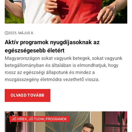
2025. MÁJUS 8.
Aktív programok nyugdíjasoknak az
egészségesebb életért
Magyarországon sokat vagyunk betegek, sokat vagyunk
betegállományban és általában is elmondhatjuk, hogy
rossz az egészségi állapotunk és mindez a
mozgásszegény életmódra vezethető vissza.
OLVASD TOVÁBB
JÓ HÍREK
,
JÓ TUDNI
,
PROGRAMOK