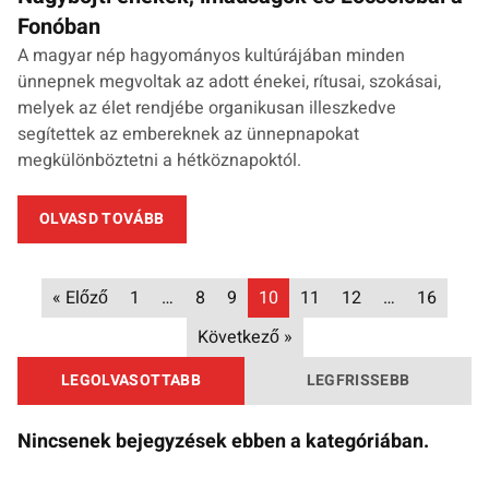
Fonóban
A magyar nép hagyományos kultúrájában minden
ünnepnek megvoltak az adott énekei, rítusai, szokásai,
melyek az élet rendjébe organikusan illeszkedve
segítettek az embereknek az ünnepnapokat
megkülönböztetni a hétköznapoktól.
OLVASD TOVÁBB
« Előző
1
…
8
9
10
11
12
…
16
Következő »
LEGOLVASOTTABB
LEGFRISSEBB
Nincsenek bejegyzések ebben a kategóriában.