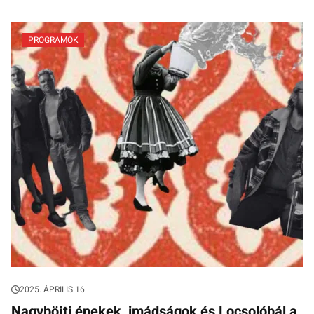
PROGRAMOK
2025. ÁPRILIS 16.
Nagyböjti énekek, imádságok és Locsolóbál a