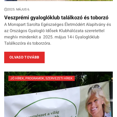
2025. MÁJUS 6.
Veszprémi gyaloglóklub találkozó és toborzó
A Monspart Sarolta Egészséges Életmódért Alapítvány és
az Országos Gyalogló Idősek Klubhálózata szeretettel
meghív mindenkit a 2025. május 14-i Gyaloglóklub
Találkozóra és toborzóra.
OLVASD TOVÁBB
JÓ HÍREK
,
PROGRAMOK
,
SZERVEZETI HÍREK