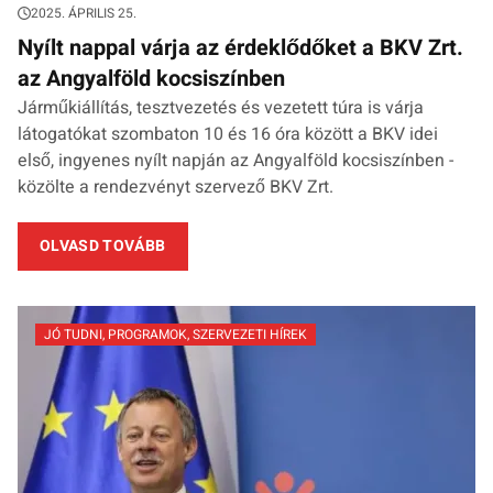
2025. ÁPRILIS 25.
Nyílt nappal várja az érdeklődőket a BKV Zrt.
az Angyalföld kocsiszínben
Járműkiállítás, tesztvezetés és vezetett túra is várja
látogatókat szombaton 10 és 16 óra között a BKV idei
első, ingyenes nyílt napján az Angyalföld kocsiszínben -
közölte a rendezvényt szervező BKV Zrt.
OLVASD TOVÁBB
JÓ TUDNI
,
PROGRAMOK
,
SZERVEZETI HÍREK