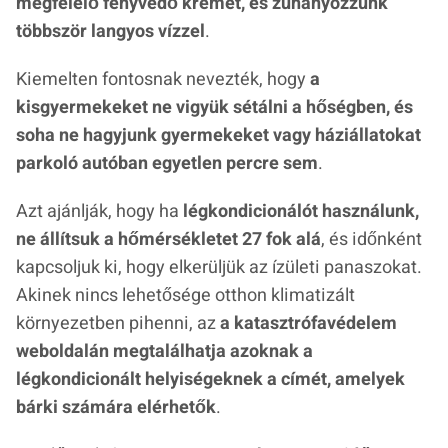
megfelelő fényvédő krémet, és zuhanyozzunk
többször langyos vízzel
.
Kiemelten fontosnak nevezték, hogy
a
kisgyermekeket ne vigyük sétálni a hőségben, és
soha ne hagyjunk gyermekeket vagy háziállatokat
parkoló autóban egyetlen percre sem
.
Azt ajánlják, hogy ha
légkondicionálót használunk,
ne állítsuk a hőmérsékletet 27 fok alá
, és időnként
kapcsoljuk ki, hogy elkerüljük az ízületi panaszokat.
Akinek nincs lehetősége otthon klimatizált
környezetben pihenni, az
a katasztrófavédelem
weboldalán megtalálhatja azoknak a
légkondicionált helyiségeknek a címét, amelyek
bárki számára elérhetők
.