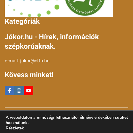
Kategóriák
Jókor.hu - Hírek, információk
szépkorúaknak.
e-mail:
jokor@ctfn.hu
Kövess minket!
Copyright © 2024 jokor.hu. Minden jog fenntartva.
A weboldalon a minőségi felhasználói élmény érdekében sütiket
Általános Szerződési Feltételek
használunk.
Adatkezelési Nyilatkozat
Részletek