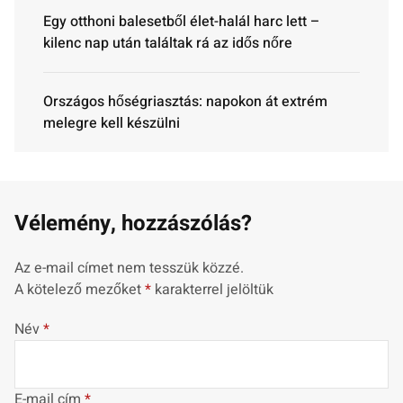
Egy otthoni balesetből élet-halál harc lett –
kilenc nap után találtak rá az idős nőre
Országos hőségriasztás: napokon át extrém
melegre kell készülni
Vélemény, hozzászólás?
Az e-mail címet nem tesszük közzé.
A kötelező mezőket
*
karakterrel jelöltük
Név
*
E-mail cím
*