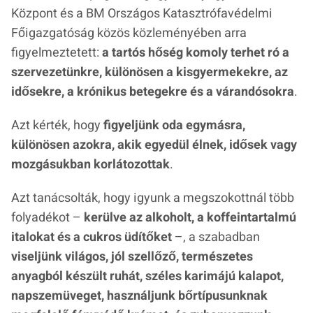
Központ és a BM Országos Katasztrófavédelmi
Főigazgatóság közös közleményében arra
figyelmeztetett:
a tartós hőség komoly terhet ró a
szervezetünkre, különösen a kisgyermekekre, az
idősekre, a krónikus betegekre és a várandósokra
.
Azt kérték, hogy
figyeljünk oda egymásra,
különösen azokra, akik egyedül élnek, idősek vagy
mozgásukban korlátozottak
.
Azt tanácsolták, hogy igyunk a megszokottnál több
folyadékot –
kerülve az alkoholt, a koffeintartalmú
italokat és a cukros üdítőket
–, a szabadban
viseljünk világos, jól szellőző, természetes
anyagból készült ruhát, széles karimájú kalapot,
napszemüveget, használjunk bőrtípusunknak