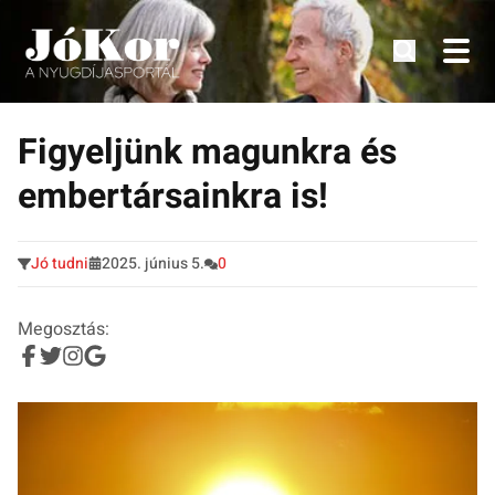
Tudnivalók, érdekességek idősek számára.
Tovább
a
Figyeljünk magunkra és
tartalomra
embertársainkra is!
Jó tudni
2025. június 5.
0
Megosztás: