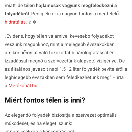
miatt, de
télen hajlamosak vagyunk megfeledkezni a
folyadékról
. Pedig ekkor is nagyon fontos a megfelelő
hidratálás
. 💧❄️
„
Evidens, hogy télen valamivel kevesebb folyadékot
veszünk magunkhoz, mint a melegebb évszakokban,
amikor bőrön át való fokozottabb párologtatással és
izzadással megnő a szervezetünk alapvető vízigénye. De
az általános javasolt napi 1,5–2 liter folyadék beviteléről a
leghidegebb évszakban sem feledkezhetünk meg
” – írta
a
Merőkanál.hu
.
Miért fontos télen is inni?
Az elegendő folyadék biztosítja a szervezet optimális
működését, és ha eleget iszunk:
✅ nem csökken a koncentrációnk