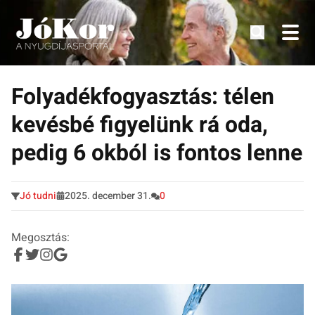
Tudnivalók, érdekességek idősek számára.
Tovább
a
Folyadékfogyasztás: télen
tartalomra
kevésbé figyelünk rá oda,
pedig 6 okból is fontos lenne
Jó tudni
2025. december 31.
0
Megosztás: