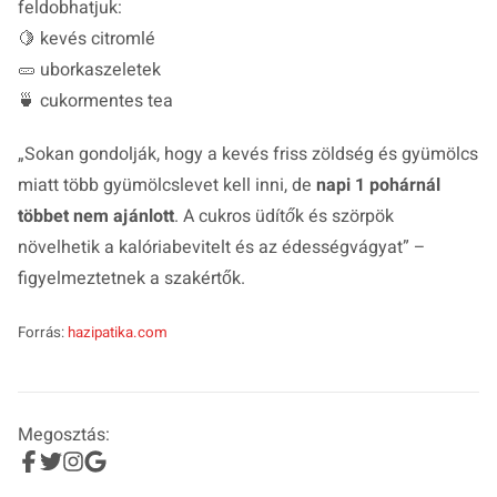
feldobhatjuk:
🍋 kevés citromlé
🥒 uborkaszeletek
🍵 cukormentes tea
„
Sokan gondolják, hogy a kevés friss zöldség és gyümölcs
miatt több gyümölcslevet kell inni, de
napi 1 pohárnál
többet nem ajánlott
. A cukros üdítők és szörpök
növelhetik a kalóriabevitelt és az édességvágyat
” –
figyelmeztetnek a szakértők.
Forrás:
hazipatika.com
Megosztás: