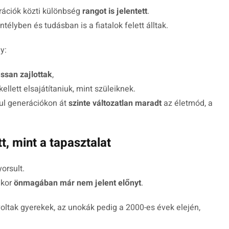
rációk közti különbség
rangot is jelentett
.
télyben és tudásban is a fiatalok felett álltak.
y:
assan zajlottak
,
kellett elsajátítaniuk, mint szüleiknek.
ául generációkon át
szinte változatlan maradt
az életmód, a
t, mint a tapasztalat
orsult.
 kor
önmagában már nem jelent előnyt
.
ltak gyerekek, az unokák pedig a 2000-es évek elején,