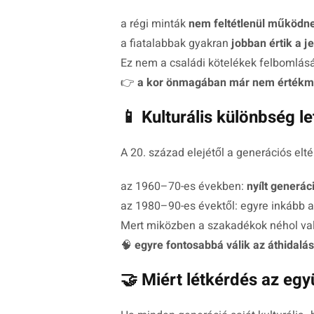
a régi minták
nem feltétlenül működn
a fiatalabbak gyakran
jobban értik a je
Ez nem a családi kötelékek felbomlását
👉
a kor önmagában már nem értékm
📱 Kulturális különbség le
A 20. század elejétől a generációs elt
az 1960–70-es években:
nyílt generác
az 1980–90-es évektől: egyre inkább 
Mert miközben a szakadékok néhol va
🧠
egyre fontosabbá válik az áthidalá
🤝 Miért létkérdés az eg