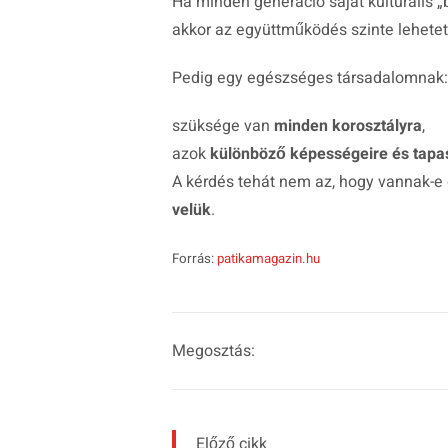
Ha minden generáció saját kulturális „
akkor az együttműködés szinte lehetet
Pedig egy egészséges társadalomnak:
szüksége van
minden korosztályra
,
azok
különböző képességeire és tapas
A kérdés tehát nem az, hogy vannak-e
velük
.
Forrás:
patikamagazin.hu
Megosztás:
Előző cikk