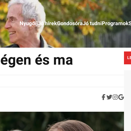
Nyugdíj
Jó hírek
Gondosóra
Jó tudni
Programok
régen és ma
L