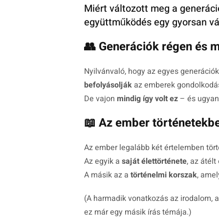
Miért változott meg a generáció
együttműködés egy gyorsan vá
👥 Generációk régen és 
Nyilvánvaló, hogy az egyes generációk
befolyásolják
az emberek gondolkodásmó
De vajon
mindig így volt ez
– és ugyana
📖 Az ember történetekbe
Az ember legalább két értelemben tört
Az egyik a
saját élettörténete
, az áté
A másik az a
történelmi korszak
, ame
(A harmadik vonatkozás az irodalom, a f
ez már egy másik írás témája.)