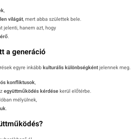
ek
,
len világát
, mert abba születtek bele.
 jelenti, hanem azt, hogy
érő
.
tt a generáció
érések egyre inkább
kulturális különbségként
jelennek meg.
iós konfliktusok
,
az
együttműködés kérdése
kerül előtérbe.
lóban mélyülnek,
suk
.
yüttműködés?