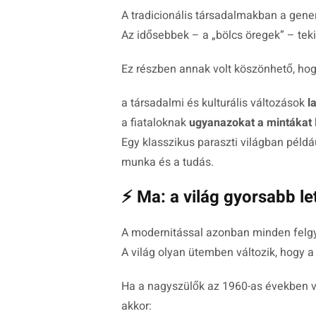
A tradicionális társadalmakban a gene
Az idősebbek – a „bölcs öregek” – tekin
Ez részben annak volt köszönhető, hog
a társadalmi és kulturális változások
l
a fiataloknak
ugyanazokat a mintákat
Egy klasszikus paraszti világban péld
munka és a tudás.
⚡ Ma: a világ gyorsabb let
A modernitással azonban minden felgy
A világ olyan ütemben változik, hogy a
Ha a nagyszülők az 1960-as években vo
akkor: