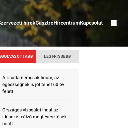
Szervezeti hírek
Gasztro
Hírcentrum
Kapcsolat
EGOLVASOTTABB
LEGFRISSEBB
A ricotta nemcsak finom, az
egészségnek is jót tehet 60 év
felett
Országos vizsgálat indul az
időseket célzó megtévesztések
miatt