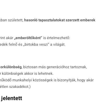
ban született,
hasonló tapasztalatokat szerzett emberek
int akár
„emberöltőként”
is értelmezhető:
dék felnő és „birtokba veszi” a világát.
korkülönbség
, biztosan más generációhoz tartoznak,
ár különbségek akkor is lehetnek.
működő munkahelyi közösségek is bizonyítják, hogy akár
étlen szakadékot.)
 jelentett