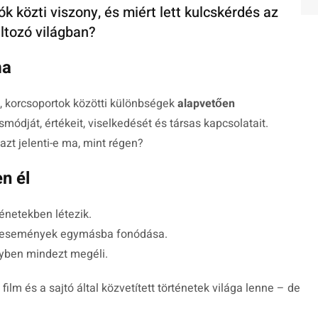
k közti viszony, és miért lett kulcskérdés az
ltozó világban?
ma
, korcsoportok közötti különbségek
alapvetően
dját, értékeit, viselkedését és társas kapcsolatait.
zt jelenti-e ma, mint régen?
n él
énetekben létezik.
lt események egymásba fonódása.
lyben mindezt megéli.
ilm és a sajtó által közvetített történetek világa lenne – de