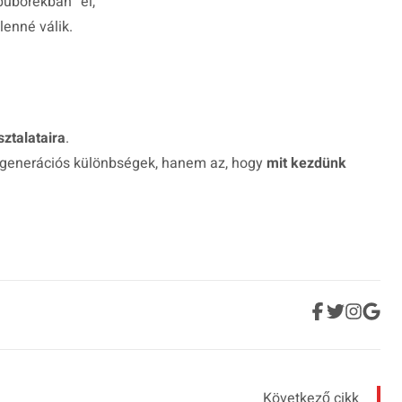
buborékban” él,
lenné válik.
ztalataira
.
 generációs különbségek, hanem az, hogy
mit kezdünk
Következő cikk