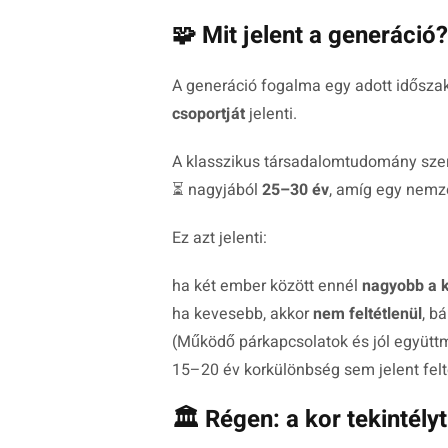
🧩 Mit jelent a generáció?
A generáció fogalma egy adott időszak
csoportját
jelenti.
A klasszikus társadalomtudomány szer
⏳ nagyjából
25–30 év
, amíg egy nemze
Ez azt jelenti:
ha két ember között ennél
nagyobb a 
ha kevesebb, akkor
nem feltétlenül
, b
(Működő párkapcsolatok és jól együtt
15–20 év korkülönbség sem jelent felt
🏛️ Régen: a kor tekintélyt