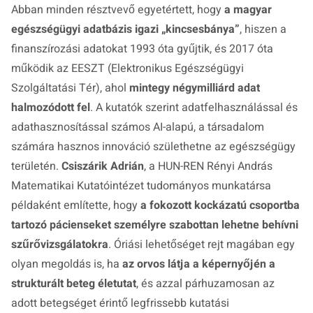
Abban minden résztvevő egyetértett, hogy
a magyar
egészségügyi adatbázis igazi „kincsesbánya”
, hiszen a
finanszírozási adatokat 1993 óta gyűjtik, és 2017 óta
működik az EESZT (Elektronikus Egészségügyi
Szolgáltatási Tér), ahol
mintegy négymilliárd adat
halmozódott fel
. A kutatók szerint adatfelhasználással és
adathasznosítással számos AI-alapú, a társadalom
számára hasznos innováció születhetne az egészségügy
területén.
Csiszárik Adrián
, a HUN-REN Rényi András
Matematikai Kutatóintézet tudományos munkatársa
példaként említette, hogy
a fokozott kockázatú csoportba
tartozó pácienseket személyre szabottan lehetne behívni
szűrővizsgálatokra
. Óriási lehetőséget rejt magában egy
olyan megoldás is, ha
az orvos látja a képernyőjén a
strukturált beteg életutat
, és azzal párhuzamosan az
adott betegséget érintő legfrissebb kutatási