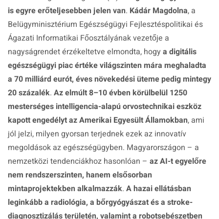
is egyre erőteljesebben jelen van
.
Kádár Magdolna
, a
Belügyminisztérium Egészségügyi Fejlesztéspolitikai és
Ágazati Informatikai Főosztályának vezetője a
nagyságrendet érzékeltetve elmondta, hogy
a digitális
egészségügyi piac értéke világszinten mára meghaladta
a 70 milliárd eurót, éves növekedési üteme pedig mintegy
20 százalék
.
Az elmúlt 8–10 évben körülbelül 1250
mesterséges intelligencia-alapú orvostechnikai eszköz
kapott engedélyt az Amerikai Egyesült Államokban
, ami
jól jelzi, milyen gyorsan terjednek ezek az innovatív
megoldások az egészségügyben. Magyarországon – a
nemzetközi tendenciákhoz hasonlóan –
az AI-t egyelőre
nem rendszerszinten, hanem elsősorban
mintaprojektekben alkalmazzák
.
A hazai ellátásban
leginkább a radiológia, a bőrgyógyászat és a stroke-
diagnosztizálás területén, valamint a robotsebészetben