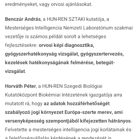
eredményeket, vagy orvosi ajánlásokat.
Benczúr András
, a HUN-REN SZTAKI kutatója, a
Mesterséges Intelligencia Nemzeti Laboratórium szakmai
vezetője is számos példát sorolt a lehetséges
fejlesztésekre:
orvosi képi diagnosztika,
gyógyszerhatékonyság vizsgálat, gyógyszertervezés,
kezelések hatékonyságának felmérése, betegút-
vizsgálat
.
Horváth Péter
, a HUN-REN Szegedi Biológiai
Kutatóközpont Biokémiai Intézetének igazgatója arra
mutatott rá, hogy
az adatok hozzáférhetőségét
szabályozó jogi környezet Európa-szerte merev, ami
versenyképesség szempontjából kifejezetten hátrányos
.
Felvetette a mesterséges intelligencia jogi korlátainak és
a felelősségvállalás kérdésének a rendezését is.