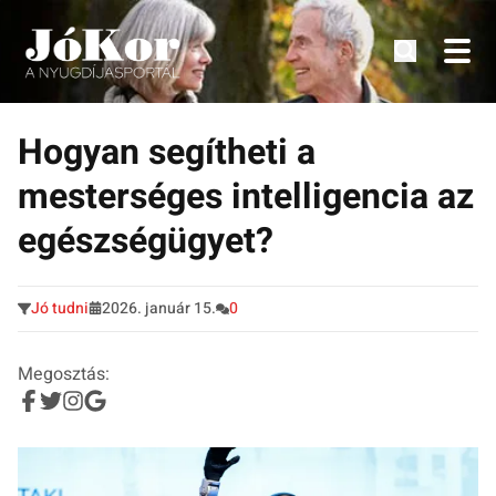
Tudnivalók, érdekességek idősek számára.
Tovább
a
Hogyan segítheti a
tartalomra
mesterséges intelligencia az
egészségügyet?
Jó tudni
2026. január 15.
0
Megosztás: