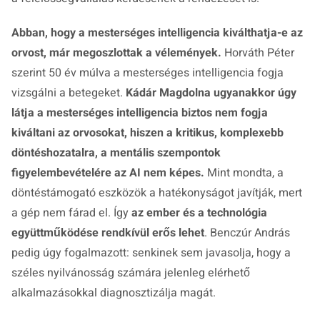
Abban, hogy a mesterséges intelligencia kiválthatja-e az
orvost, már megoszlottak a vélemények.
Horváth Péter
szerint 50 év múlva a mesterséges intelligencia fogja
vizsgálni a betegeket.
Kádár Magdolna ugyanakkor úgy
látja a mesterséges intelligencia biztos nem fogja
kiváltani az orvosokat, hiszen a kritikus, komplexebb
döntéshozatalra, a mentális szempontok
figyelembevételére az AI nem képes.
Mint mondta, a
döntéstámogató eszközök a hatékonyságot javítják, mert
a gép nem fárad el. Így
az ember és a technológia
együttműködése rendkívül erős lehet
. Benczúr András
pedig úgy fogalmazott: senkinek sem javasolja, hogy a
széles nyilvánosság számára jelenleg elérhető
alkalmazásokkal diagnosztizálja magát.