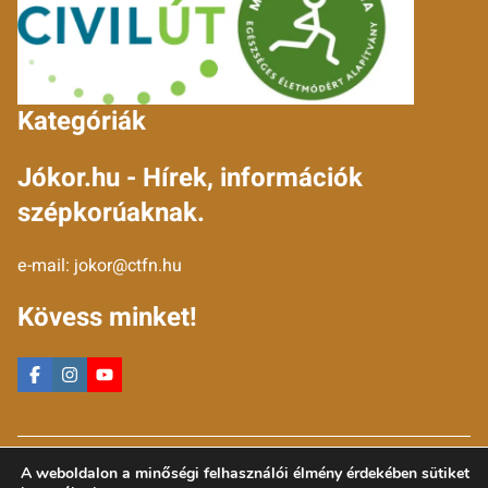
Kategóriák
Jókor.hu - Hírek, információk
szépkorúaknak.
e-mail:
jokor@ctfn.hu
Kövess minket!
Copyright © 2024 jokor.hu. Minden jog fenntartva.
A weboldalon a minőségi felhasználói élmény érdekében sütiket