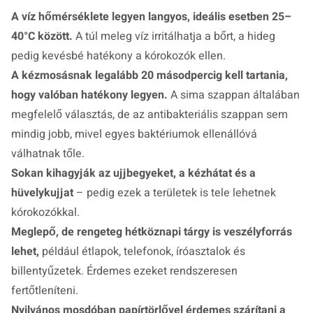
A víz hőmérséklete legyen langyos, ideális esetben 25–
40°C között.
A túl meleg víz irritálhatja a bőrt, a hideg
pedig kevésbé hatékony a kórokozók ellen.
A kézmosásnak legalább 20 másodpercig kell tartania,
hogy valóban hatékony legyen.
A sima szappan általában
megfelelő választás, de az antibakteriális szappan sem
mindig jobb, mivel egyes baktériumok ellenállóvá
válhatnak tőle.
Sokan kihagyják az ujjbegyeket, a kézhátat és a
hüvelykujjat
– pedig ezek a területek is tele lehetnek
kórokozókkal.
Meglepő, de rengeteg hétköznapi tárgy is veszélyforrás
lehet,
például étlapok, telefonok, íróasztalok és
billentyűzetek. Érdemes ezeket rendszeresen
fertőtleníteni.
Nyilvános mosdóban papírtörlővel érdemes szárítani a