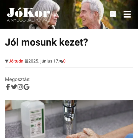
Tudnivalók, érdekességek idősek számára.
Tovább
a
Jól mosunk kezet?
tartalomra
Jó tudni
2025. június 17.
0
Megosztás: