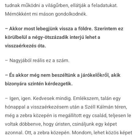
tudnak működni a világűrben, ellátják a feladatukat.
Mérnökként mi máson gondolkodnék.
– Akkor most lebegjünk vissza a földre. Szerintem ez
körülbelül a négy-ötszázadik interjú lehet a
visszaérkezés óta.
– Nagyjából reális ez a szám.
– És akkor még nem beszéltünk a járókelőkről, akik
bizonyára szintén kérdezgetik.
– Igen, igen. Kedvesek mindig. Emlékszem, talán egy
hónappal a visszaérkezésem után a Széll Kálmán téren,
még a zebra közepén is megállított egy család, teljesen le
voltak döbbenve, hogy úristen, csináljunk egy képet
azonnal. Ott, a zebra közepén. Mondom, lehet közös képet