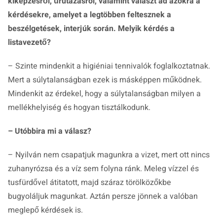
kiképzésről, űrutazásról, valamint választ ad azokra a
kérdésekre, amelyet a legtöbben feltesznek a
beszélgetések, interjúk során. Melyik kérdés a
listavezető?
– Szinte mindenkit a higiéniai tennivalók foglalkoztatnak.
Mert a súlytalanságban ezek is másképpen működnek.
Mindenkit az érdekel, hogy a súlytalanságban milyen a
mellékhelyiség és hogyan tisztálkodunk.
– Utóbbira mi a válasz?
– Nyilván nem csapatjuk magunkra a vizet, mert ott nincs
zuhanyrózsa és a víz sem folyna ránk. Meleg vízzel és
tusfürdővel átitatott, majd száraz törölközőkbe
bugyoláljuk magunkat. Aztán persze jönnek a valóban
meglepő kérdések is.