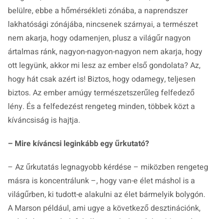
belülre, ebbe a hőmérsékleti zónába, a naprendszer
lakhatósági zónájába, nincsenek szárnyai, a természet
nem akarja, hogy odamenjen, plusz a világűr nagyon
ártalmas ránk, nagyon-nagyon-nagyon nem akarja, hogy
ott legyünk, akkor mi lesz az ember első gondolata? Az,
hogy hát csak azért is! Biztos, hogy odamegy, teljesen
biztos. Az ember amúgy természetszerűleg felfedező
lény. És a felfedezést rengeteg minden, többek közt a
kíváncsiság is hajtja.
– Mire kíváncsi leginkább egy űrkutató?
– Az űrkutatás legnagyobb kérdése – miközben rengeteg
másra is koncentrálunk –, hogy van-e élet máshol is a
világűrben, ki tudott-e alakulni az élet bármelyik bolygón.
A Marson például, ami ugye a következő desztinációnk,