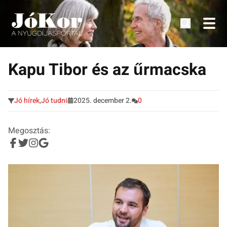
Tudnivalók, érdekességek idősek számára.
Tovább
a
Kapu Tibor és az űrmacska
tartalomra
Jó hírek
,
Jó tudni
2025. december 2.
0
Megosztás: