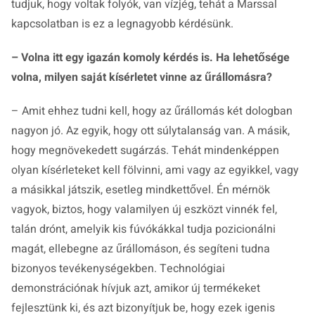
tudjuk, hogy voltak folyók, van vízjég, tehát a Marssal
kapcsolatban is ez a legnagyobb kérdésünk.
– Volna itt egy igazán komoly kérdés is. Ha lehetősége
volna, milyen saját kísérletet vinne az űrállomásra?
– Amit ehhez tudni kell, hogy az űrállomás két dologban
nagyon jó. Az egyik, hogy ott súlytalanság van. A másik,
hogy megnövekedett sugárzás. Tehát mindenképpen
olyan kísérleteket kell fölvinni, ami vagy az egyikkel, vagy
a másikkal játszik, esetleg mindkettővel. Én mérnök
vagyok, biztos, hogy valamilyen új eszközt vinnék fel,
talán drónt, amelyik kis fúvókákkal tudja pozicionálni
magát, ellebegne az űrállomáson, és segíteni tudna
bizonyos tevékenységekben. Technológiai
demonstrációnak hívjuk azt, amikor új termékeket
fejlesztünk ki, és azt bizonyítjuk be, hogy ezek igenis