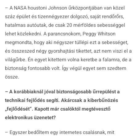
– A NASA houstoni Johnson űrközpontjában van közel
száz épület és tizennégyezer dolgozó, saját rendőrőrs,
hatalmas autóutak, de csak 20 mérföldes sebességgel
lehet közlekedni. A parancsnokom, Peggy Whitson
megmondta, hogy aki négyszer túllépi ezt a sebességet,
és összeszed négy gyorshajtási tikettet, azt nem viszi el a
világűrbe. Én egyet kitettem volna keretbe a falamra, de a
biztonság fontosabb volt. Így végül egyet sem szedtem
össze.
– A korábbiaknál jóval biztonságosabb űrrepülést a
technikai fejlődés segíti. Akárcsak a kiberbűnözés
„fejlődését”. Kapott már csalóktól megtévesztő
elektronikus üzenetet?
– Egyszer bedőltem egy internetes csalásnak, mit