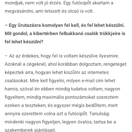
mondjak, nem volt jó érzés. Egy futócipőt akartam a
megvásárolni, ami tetszett és olcsó is volt.
– Egy űrutazásra komolyan fel kell, és fel lehet készülni.
Mit gondol, a kibertérben felbukkanó csalók trükkjeire is
fel lehet készülni?
– Az az érdekes, hogy fel is voltam készülve ilyesmire.
Azoknál a cégeknél, ahol korábban dolgoztam, rengeteget
képeztek arra, hogyan lehet kiszűrni az internetes
csalásokat. Mire kell figyelni, milyen e-mail cím lehet
hamis, szóval én ebben mindig tudatos voltam, nagyon
figyeltem, mindig maximális pontszámokat szereztem
ezeken a teszteken, és egyszer mégis bedőltem, mert
annyira szerettem volna azt a futócipőt. Tanulság:
mindenki nagyon figyeljen, legyen óvatos, tartsa be a
szakemberek ajánlásait.