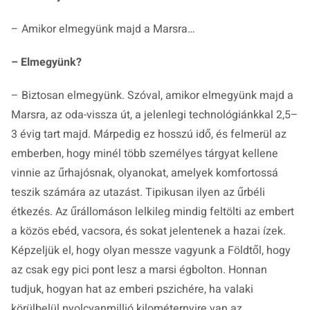
– Amikor elmegyünk majd a Marsra…
– Elmegyünk?
– Biztosan elmegyünk. Szóval, amikor elmegyünk majd a
Marsra, az oda-vissza út, a jelenlegi technológiánkkal 2,5–
3 évig tart majd. Márpedig ez hosszú idő, és felmerül az
emberben, hogy minél több személyes tárgyat kellene
vinnie az űrhajósnak, olyanokat, amelyek komfortossá
teszik számára az utazást. Tipikusan ilyen az űrbéli
étkezés. Az űrállomáson lelkileg mindig feltölti az embert
a közös ebéd, vacsora, és sokat jelentenek a hazai ízek.
Képzeljük el, hogy olyan messze vagyunk a Földtől, hogy
az csak egy pici pont lesz a marsi égbolton. Honnan
tudjuk, hogyan hat az emberi pszichére, ha valaki
körülbelül nyolcvanmillió kilométernyire van az