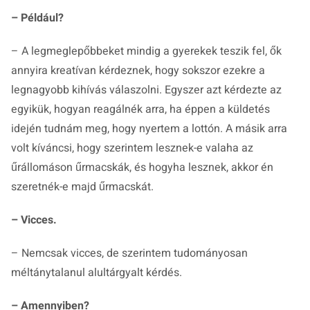
– Például?
– A legmeglepőbbeket mindig a gyerekek teszik fel, ők
annyira kreatívan kérdeznek, hogy sokszor ezekre a
legnagyobb kihívás válaszolni. Egyszer azt kérdezte az
egyikük, hogyan reagálnék arra, ha éppen a küldetés
idején tudnám meg, hogy nyertem a lottón. A másik arra
volt kíváncsi, hogy szerintem lesznek-e valaha az
űrállomáson űrmacskák, és hogyha lesznek, akkor én
szeretnék-e majd űrmacskát.
– Vicces.
– Nemcsak vicces, de szerintem tudományosan
méltánytalanul alultárgyalt kérdés.
– Amennyiben?