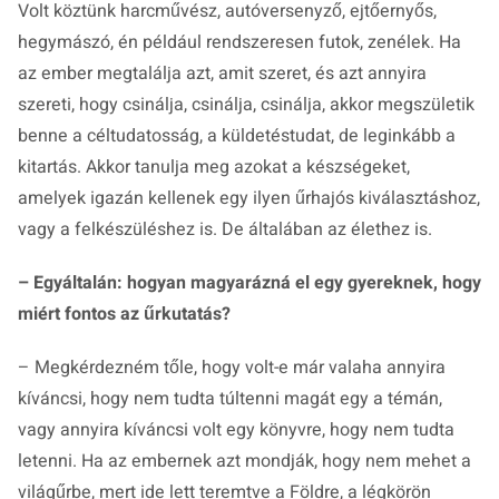
Volt köztünk harcművész, autóversenyző, ejtőernyős,
hegymászó, én például rendszeresen futok, zenélek. Ha
az ember megtalálja azt, amit szeret, és azt annyira
szereti, hogy csinálja, csinálja, csinálja, akkor megszületik
benne a céltudatosság, a küldetéstudat, de leginkább a
kitartás. Akkor tanulja meg azokat a készségeket,
amelyek igazán kellenek egy ilyen űrhajós kiválasztáshoz,
vagy a felkészüléshez is. De általában az élethez is.
– Egyáltalán: hogyan magyarázná el egy gyereknek, hogy
miért fontos az űrkutatás?
– Megkérdezném tőle, hogy volt-e már valaha annyira
kíváncsi, hogy nem tudta túltenni magát egy a témán,
vagy annyira kíváncsi volt egy könyvre, hogy nem tudta
letenni. Ha az embernek azt mondják, hogy nem mehet a
világűrbe, mert ide lett teremtve a Földre, a légkörön