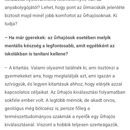
anyabolygójától? Lehet, hogy pont az űrmacskák jelenléte
biztosít majd minél jobb komfortot az űrhajósoknak. Ki
tudja?
– Ha már gyerekek: az űrhajósok esetében melyik
mentális készség a legfontosabb, amit egyébként az
iskolákban is tanítani kellene?
– A kitartás. Valami olyasmit találnék ki, ami ösztönzi a
gyermekeket arra, hogy megtalálják azt, ami igazán a
szívügyük, és legyen kitartásuk ahhoz, hogy elérjék azzal
kapcsolatos céljaikat. Az űrhajós kiválasztási folyamatban
sokféle ember volt. A legtöbb mérnök, de akadt orvos,
geológus még bölcsész is, persze főleg a
természettudományos szakmák a nyerők egy űrhajós
kiválasztásnál. Viszont a hobbik teljesen szerteágazók.