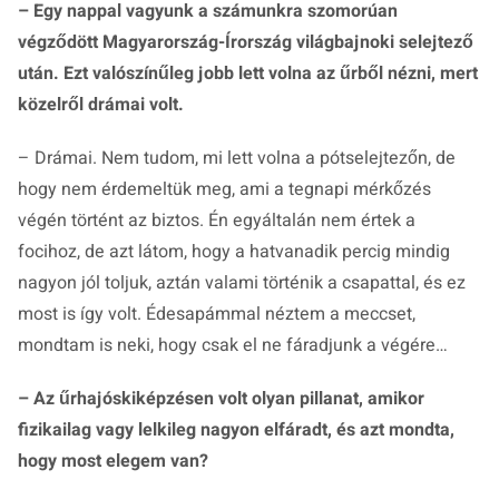
– Egy nappal vagyunk a számunkra szomorúan
végződött Magyarország-Írország világbajnoki selejtező
után. Ezt valószínűleg jobb lett volna az űrből nézni, mert
közelről drámai volt.
– Drámai. Nem tudom, mi lett volna a pótselejtezőn, de
hogy nem érdemeltük meg, ami a tegnapi mérkőzés
végén történt az biztos. Én egyáltalán nem értek a
focihoz, de azt látom, hogy a hatvanadik percig mindig
nagyon jól toljuk, aztán valami történik a csapattal, és ez
most is így volt. Édesapámmal néztem a meccset,
mondtam is neki, hogy csak el ne fáradjunk a végére…
– Az űrhajóskiképzésen volt olyan pillanat, amikor
fizikailag vagy lelkileg nagyon elfáradt, és azt mondta,
hogy most elegem van?