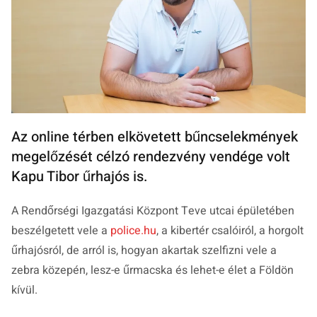
Az online térben elkövetett bűncselekmények
megelőzését célzó rendezvény vendége volt
Kapu Tibor űrhajós is.
A Rendőrségi Igazgatási Központ Teve utcai épületében
beszélgetett vele a
police.hu
, a kibertér csalóiról, a horgolt
űrhajósról, de arról is, hogyan akartak szelfizni vele a
zebra közepén, lesz-e űrmacska és lehet-e élet a Földön
kívül.