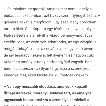
– Én mindent megtartok. Aminek már nem jut hely a
budapesti lakásomban, azt hazaviszem Nyíregyházára. A
gyerekrajzokat is megőrzöm. Egy szép, nagy dobozban
tartom őket. Sőt. Kaptam egy tévémacit, olyat, amilyet
Farkas Bertalan
is felvitt a világűrbe negyvenöt évvel
ezelőtt. Igaz, az övén volt szkafander, az egy világűrt is
megjárt űrhajós maci, az enyém csak egyszerű tévémaci,
de így legalább nekem is lett ilyenem, és nagyon cuki.
Különben amúgy is nagy porfogógyűjtő vagyok. Bele
tudom csatornázni az ilyen tárgyakba a személyes
élményeimet, ezért kivétel nélkül fontosak nekem.
– Van egy hosszabb előadása, amelyet kiképzett
űrhajóstársával, Cserényi Gyulával tart, és amelybe
ugyancsak becsatornázza a személyes emlékeit a