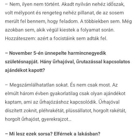
– Nem, ilyen nem történt. Akadt nyilván nehéz időszak,
volt mélypont és rengeteg nehéz pillanat, de az sosem
merült fel bennem, hogy feladom. A többiekben sem. Még
azokban sem, akik végül kiestek a folyamat során.
Hozzáteszem: azért a focistáink sem adták fel.
– November 5-én ünnepelte harmincnegyedik
születésnapját. Hány űrhajóval, űrutazással kapcsolatos
ajándékot kapott?
– Megszámlálhatatlan sokat. És nem csak most. Az
elmúlt három évben gyakorlatilag csak olyan ajándékot
kaptam, ami az űrhajózáshoz kapcsolódik. Űrhajóval
díszített zoknit, pléhrakétát, plüssállatot, horgolt rakétát,
horgolt űrhajóst, gyerekrajzot…
– Mi lesz ezek sorsa? Elférnek a lakásban?