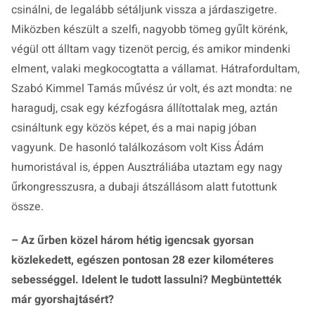
csinálni, de legalább sétáljunk vissza a járdaszigetre.
Miközben készült a szelfi, nagyobb tömeg gyűlt körénk,
végül ott álltam vagy tizenöt percig, és amikor mindenki
elment, valaki megkocogtatta a vállamat. Hátrafordultam,
Szabó Kimmel Tamás művész úr volt, és azt mondta: ne
haragudj, csak egy kézfogásra állítottalak meg, aztán
csináltunk egy közös képet, és a mai napig jóban
vagyunk. De hasonló találkozásom volt Kiss Ádám
humoristával is, éppen Ausztráliába utaztam egy nagy
űrkongresszusra, a dubaji átszállásom alatt futottunk
össze.
– Az űrben közel három hétig igencsak gyorsan
közlekedett, egészen pontosan 28 ezer kilométeres
sebességgel. Idelent le tudott lassulni? Megbüntették
már gyorshajtásért?