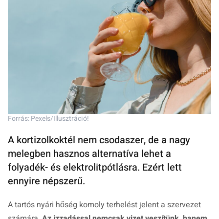
Forrás: Pexels/Illusztráció!
A kortizolkoktél nem csodaszer, de a nagy
melegben hasznos alternatíva lehet a
folyadék- és elektrolitpótlásra. Ezért lett
ennyire népszerű.
A tartós nyári hőség komoly terhelést jelent a szervezet
számára.
Az izzadással nemcsak vizet veszítünk, hanem