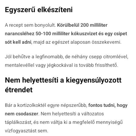
Egyszerű elkészíteni
A recept sem bonyolult.
Körülbelül 200 milliliter
narancsléhez 50-100 milliliter kókuszvizet és egy csipet
sót kell adni
, majd az egészet alaposan összekeverni.
Jól behűtve a legfinomabb, de néhány csepp citromlével,
mentalevéllel vagy jégkockával is tovább frissíthető.
Nem helyettesíti a kiegyensúlyozott
étrendet
Bár a kortizolkoktél egyre népszerűbb,
fontos tudni, hogy
nem csodaszer
. Nem helyettesíti a változatos
táplálkozást, és nem váltja ki a megfelelő mennyiségű
vízfogyasztást sem.