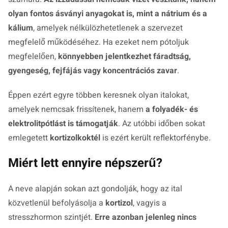
olyan fontos ásványi anyagokat is, mint a nátrium és a
kálium
, amelyek nélkülözhetetlenek a szervezet
megfelelő működéséhez. Ha ezeket nem pótoljuk
megfelelően,
könnyebben jelentkezhet fáradtság,
gyengeség, fejfájás vagy koncentrációs zavar
.
Éppen ezért egyre többen keresnek olyan italokat,
amelyek nemcsak frissítenek, hanem
a folyadék- és
elektrolitpótlást is támogatják
. Az utóbbi időben sokat
emlegetett
kortizolkoktél
is ezért került reflektorfénybe.
Miért lett ennyire népszerű?
A neve alapján sokan azt gondolják, hogy az ital
közvetlenül befolyásolja a
kortizol
, vagyis a
stresszhormon szintjét.
Erre azonban jelenleg nincs