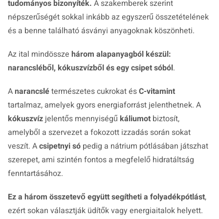
tudományos bizonyíték.
A szakemberek szerint
népszerűségét sokkal inkább az egyszerű összetételének
és a benne található ásványi anyagoknak köszönheti.
Az ital mindössze
három alapanyagból készül:
narancsléből, kókuszvízből és egy csipet sóból
.
A
narancslé
természetes cukrokat és
C-vitamint
tartalmaz, amelyek gyors energiaforrást jelenthetnek. A
kókuszvíz
jelentős mennyiségű
káliumot
biztosít,
amelyből a szervezet a fokozott izzadás során sokat
veszít. A
csipetnyi só
pedig a nátrium pótlásában játszhat
szerepet, ami szintén fontos a megfelelő hidratáltság
fenntartásához.
Ez a három összetevő együtt segítheti a folyadékpótlást
,
ezért sokan választják üdítők vagy energiaitalok helyett.