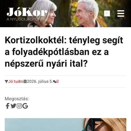
Tudnivalók, érdekességek idősek számára.
Tovább
a
Kortizolkoktél: tényleg segít
tartalomra
a folyadékpótlásban ez a
népszerű nyári ital?
Jó tudni
2026. július 5.
0
Megosztás: