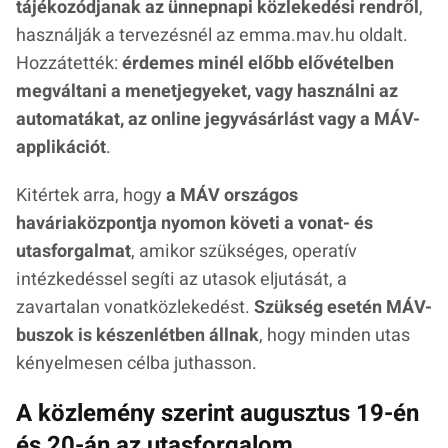
tájékozódjanak az ünnepnapi közlekedési rendről
,
használják a tervezésnél az emma.mav.hu oldalt.
Hozzátették:
érdemes minél előbb elővételben
megváltani a menetjegyeket, vagy használni az
automatákat, az online jegyvásárlást vagy a MÁV-
applikációt
.
Kitértek arra, hogy
a MÁV országos
haváriaközpontja nyomon követi a vonat- és
utasforgalmat
, amikor szükséges, operatív
intézkedéssel segíti az utasok eljutását, a
zavartalan vonatközlekedést.
Szükség esetén MÁV-
buszok is készenlétben állnak
, hogy minden utas
kényelmesen célba juthasson.
A közlemény szerint augusztus 19-én
és 20-án az utasforgalom