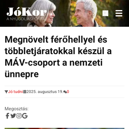
Tudnivalók, érdekességek idősek számára.
Tovább
a
Megnövelt férőhellyel és
tartalomra
többletjáratokkal készül a
MÁV-csoport a nemzeti
ünnepre
Jó tudni
2025. augusztus 19.
0
Megosztás: