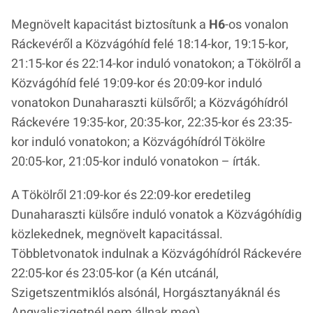
Megnövelt kapacitást biztosítunk a
H6
-os vonalon
Ráckevéről a Közvágóhíd felé 18:14-kor, 19:15-kor,
21:15-kor és 22:14-kor induló vonatokon; a Tökölről a
Közvágóhíd felé 19:09-kor és 20:09-kor induló
vonatokon Dunaharaszti külsőről; a Közvágóhídról
Ráckevére 19:35-kor, 20:35-kor, 22:35-kor és 23:35-
kor induló vonatokon; a Közvágóhídról Tökölre
20:05-kor, 21:05-kor induló vonatokon – írták.
A Tökölről 21:09-kor és 22:09-kor eredetileg
Dunaharaszti külsőre induló vonatok a Közvágóhídig
közlekednek, megnövelt kapacitással.
Többletvonatok indulnak a Közvágóhídról Ráckevére
22:05-kor és 23:05-kor (a Kén utcánál,
Szigetszentmiklós alsónál, Horgásztanyáknál és
Angyaliszigetnél nem állnak meg).