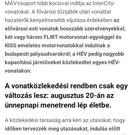
MÁV-csoport több kocsival indítja az InterCity-
vonatokat. A fővárosi tűzijáték után vonattal
hazatérők kényelmesebb eljutása érdekében
az
elővárosi esti vonatok hosszabb szerelvényekkel,
két vagy három FLIRT motorvonat-egységgel és
KISS emeletes motorvonatokkal indulnak a
budapesti pályaudvarokról, a HÉV pedig nagyobb
kapacitású járműveket közlekedtet egyes HÉV-
vonalakon
.
A vonatközlekedési rendben csak egy
változás lesz: augusztus 20-án az
ünnepnapi menetrend lép életbe.
A közlekedési társaság arra kéri az utasokat, hogy
időben tervezzék meg utazásukat, indulás előtt