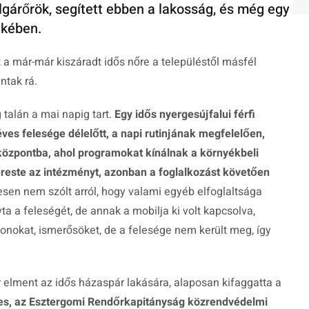
lgárőrök, segített ebben a lakosság, és még egy
ekében.
rt a már-már kiszáradt idős nőre a településtől másfél
ntak rá.
 talán a mai napig tart.
Egy idős nyergesújfalui férfi
ves felesége délelőtt, a napi rutinjának megfelelően,
s központba, ahol programokat kínálnak a környékbeli
ereste az intézményt, azonban a foglalkozást követően
esen nem szólt arról, hogy valami egyéb elfoglaltsága
ívta a feleségét, de annak a mobilja ki volt kapcsolva,
okonokat, ismerősöket, de a felesége nem került meg, így
r elment az idős házaspár lakására, alaposan kifaggatta a
es, az Esztergomi Rendőrkapitányság közrendvédelmi