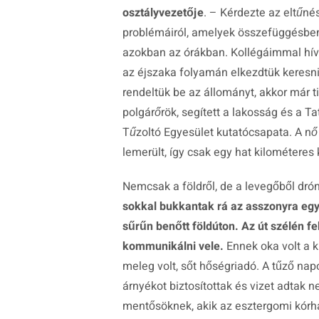
osztályvezetője
. –
Kérdezte az eltűné
problémáiról, amelyek összefüggésben 
azokban az órákban. Kollégáimmal hívt
az éjszaka folyamán elkezdtük keresni 
rendeltük be az állományt, akkor már 
polgárőrök, segített a lakosság és a 
Tűzoltó Egyesület kutatócsapata. A nő
lemerült, így csak egy hat kilométeres 
Nemcsak a földről, de a levegőből drónn
sokkal bukkantak rá az asszonyra egy, 
sűrűn benőtt földúton. Az út szélén fe
kommunikálni vele.
Ennek oka volt a 
meleg volt, sőt hőségriadó. A tűző napo
árnyékot biztosítottak és vizet adtak n
mentősöknek, akik az esztergomi kórhá