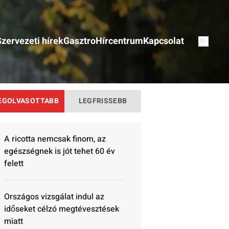
Szervezeti hírek
Gasztro
Hírcentrum
Kapcsolat
EGOLVASOTTABB
LEGFRISSEBB
A ricotta nemcsak finom, az
egészségnek is jót tehet 60 év
felett
Országos vizsgálat indul az
időseket célzó megtévesztések
miatt