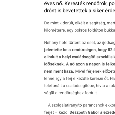
éves nő. Keresték rendőrök, po
drónt is bevetettek a siker érd
De mint kiderült, elkélt a segítség, me
kilométerre, egy bokros földúton bukka
Néhány hete történt az eset, az ijedség
jelentette be a rendőrségen, hogy 82 é
elindult a helyi családsegítő szociáli
időseknek. A nő azon a napon is felk
nem ment haza.
Mivel férjének előzet
lenne, így a férj elkezdte keresni őt. H
telefonált a családsegítőbe, hívta a r
végül a rendőrséghez fordult.
– A szolgálatirányító parancsnok ekko
férjét
– kezdi
Deszpoth Gábor alezred