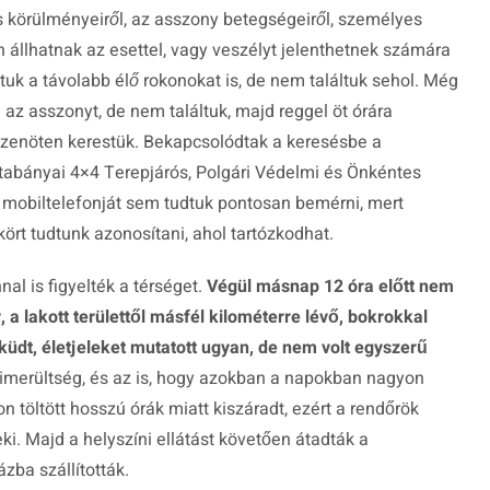
s körülményeiről, az asszony betegségeiről, személyes
állhatnak az esettel, vagy veszélyt jelenthetnek számára
uk a távolabb élő rokonokat is, de nem találtuk sehol. Még
az asszonyt, de nem találtuk, majd reggel öt órára
tizenöten kerestük. Bekapcsolódtak a keresésbe a
Tatabányai 4×4 Terepjárós, Polgári Védelmi és Önkéntes
 mobiltelefonját sem tudtuk pontosan bemérni, mert
kört tudtunk azonosítani, ahol tartózkodhat.
al is figyelték a térséget.
Végül másnap 12 óra előtt nem
a lakott területtől másfél kilométerre lévő, bokrokkal
küdt, életjeleket mutatott ugyan, de nem volt egyszerű
kimerültség, és az is, hogy azokban a napokban nagyon
n töltött hosszú órák miatt kiszáradt, ezért a rendőrök
eki. Majd a helyszíni ellátást követően átadták a
zba szállították.