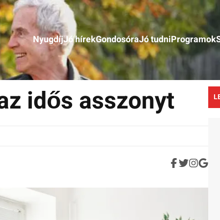
Nyugdíj
Jó hírek
Gondosóra
Jó tudni
Programok
az idős asszonyt
L