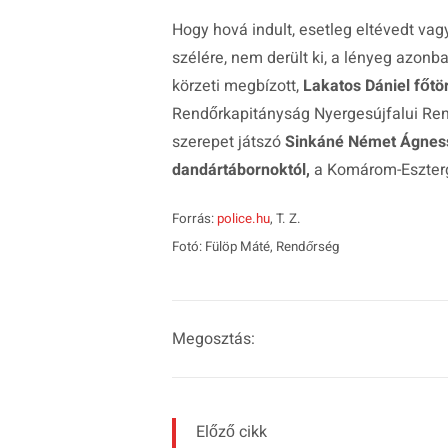
Hogy hová indult, esetleg eltévedt vagy
szélére, nem derült ki, a lényeg azon
körzeti megbízott,
Lakatos Dániel főtö
Rendőrkapitányság Nyergesújfalui Ren
szerepet játszó
Sinkáné Német Ágnes
dandártábornoktól,
a Komárom-Eszterg
Forrás:
police.hu
, T. Z.
Fotó: Fülöp Máté, Rendőrség
Megosztás:
Előző cikk