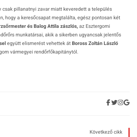
 csak pillanatnyi zavar miatt keveredett a település
ban, hogy a keresőcsapat megtalálta, egész pontosan két
rzsőrmester és Balog Attila zászlós,
az Esztergomi
dőrőrs munkatársai, akik a sikerben ugyancsak jelentős
sel
együtt elismerést vehettek át
Boross Zoltán László
om vármegyei rendőrfőkapitánytól.
Következő cikk