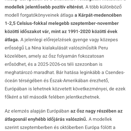
modellek jelentősebb pozitív eltérést.
A több különböző
modell forgatókönyveinek átlaga
a Kárpát-medencében
1-2,5 Celsius-fokkal melegebb szeptember-november
közötti időszakot vár, mint az 1991-2020 közötti évek
átlaga.
A jelenlegi előrejelzések gyenge vagy közepes
erősségű La Nina kialakulását valószínűsítik Peru
közelében, amely az ősz folyamán fokozatosan
erősödhet, és a 2025-2026-os téli szezonban is
meghatározó maradhat. Bár hatása leginkább a Csendes-
óceán térségében és Észak-Amerikában érezhető,
Európában is lehetnek közvetett következményei, de ezek
főként a tél második felében jelentkezhetnek.
Az elemzés alapján Európában
az ősz nagy részében az
átlagosnál enyhébb időjárás valószínű.
A modellek
szerint szeptemberben és októberben Európa fölött a