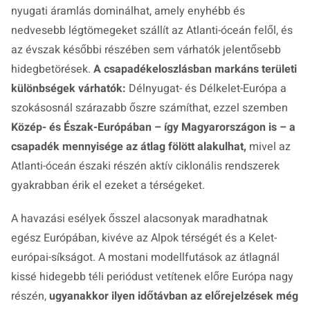
nyugati áramlás dominálhat, amely enyhébb és
nedvesebb légtömegeket szállít az Atlanti-óceán felől, és
az évszak későbbi részében sem várhatók jelentősebb
hidegbetörések.
A csapadékeloszlásban markáns területi
különbségek várhatók:
Délnyugat- és Délkelet-Európa a
szokásosnál szárazabb őszre számíthat, ezzel szemben
Közép- és Észak-Európában – így Magyarországon is – a
csapadék mennyisége az átlag fölött alakulhat,
mivel az
Atlanti-óceán északi részén aktív ciklonális rendszerek
gyakrabban érik el ezeket a térségeket.
A havazási esélyek ősszel alacsonyak maradhatnak
egész Európában, kivéve az Alpok térségét és a Kelet-
európai-síkságot. A mostani modellfutások az átlagnál
kissé hidegebb téli periódust vetítenek előre Európa nagy
részén,
ugyanakkor ilyen időtávban az előrejelzések még