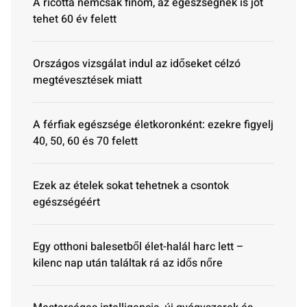
A ricotta nemcsak finom, az egészségnek is jót
tehet 60 év felett
Országos vizsgálat indul az időseket célzó
megtévesztések miatt
A férfiak egészsége életkoronként: ezekre figyelj
40, 50, 60 és 70 felett
Ezek az ételek sokat tehetnek a csontok
egészségéért
Egy otthoni balesetből élet-halál harc lett –
kilenc nap után találtak rá az idős nőre