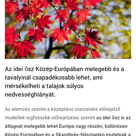
Az idei ősz Közép-Európában melegebb és a
tavalyinál csapadékosabb lehet, ami
mérsékelheti a talajok súlyos
nedvességhiányát.
Az elemzés szerint a középtávú szezonális előrejelző
modellek legfrissebb előrejelzései szerint
az idei ősz is az
átlagnál melegebb lehet Európa nagy részén, különösen
Közép-Európában és a Skandináv-félszigeten mutatnak a