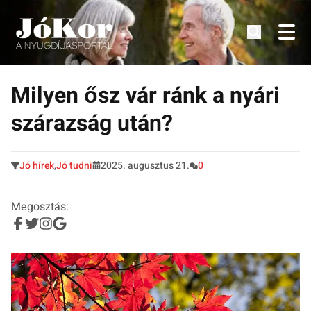
Tudnivalók, érdekességek idősek számára.
Tovább
a
Milyen ősz vár ránk a nyári
tartalomra
szárazság után?
Jó hírek
,
Jó tudni
2025. augusztus 21.
0
Megosztás: