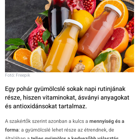
Fotó: Freepik
Egy pohár gyümölcslé sokak napi rutinjának
része, hiszen vitaminokat, ásványi anyagokat
és antioxidánsokat tartalmaz.
A szakértők szerint azonban a kulcs a
mennyiség és a
forma
: a gyümölcslé lehet része az étrendnek, de
általában a
teljes gyümölcs a kedvezőbb választás
.