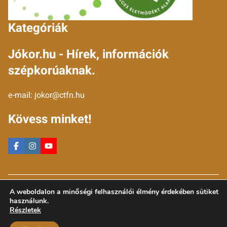
Kategóriák
Jókor.hu - Hírek, információk
szépkorúaknak.
e-mail:
jokor@ctfn.hu
Kövess minket!
Copyright © 2024 jokor.hu. Minden jog fenntartva.
A weboldalon a minőségi felhasználói élmény érdekében sütiket
Általános Szerződési Feltételek
használunk.
Adatkezelési Nyilatkozat
Részletek
Moderálási elvek