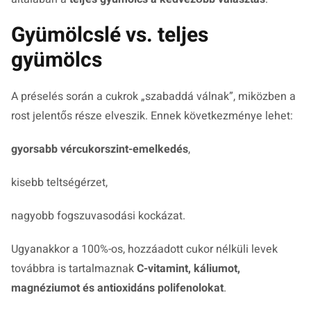
Gyümölcslé vs. teljes
gyümölcs
A préselés során a cukrok „szabaddá válnak”, miközben a
rost jelentős része elveszik. Ennek következménye lehet:
gyorsabb vércukorszint-emelkedés
,
kisebb teltségérzet,
nagyobb fogszuvasodási kockázat.
Ugyanakkor a 100%-os, hozzáadott cukor nélküli levek
továbbra is tartalmaznak
C-vitamint, káliumot,
magnéziumot és antioxidáns polifenolokat
.