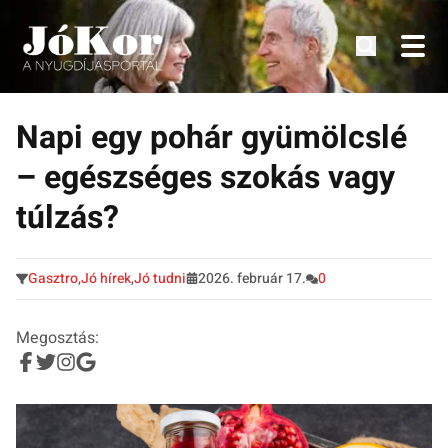
Tudnivalók, érdekességek idősek számára.
Tovább
a
Napi egy pohár gyümölcslé
tartalomra
– egészséges szokás vagy
túlzás?
Gasztro
,
Jó hírek
,
Jó tudni
2026. február 17.
0
Megosztás: