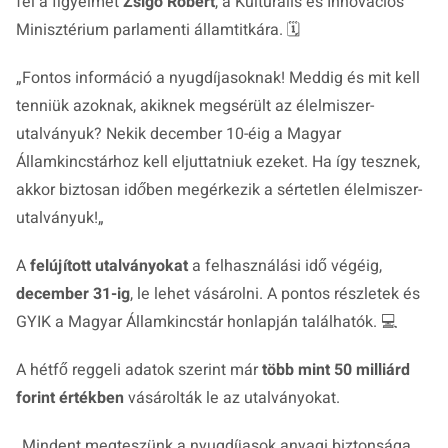
fel a figyelmet
Zsigó Róbert
, a Kulturális és Innovációs
Minisztérium parlamenti államtitkára. 🗓️
„
Fontos információ a nyugdíjasoknak! Meddig és mit kell
tenniük azoknak, akiknek megsérült az élelmiszer-
utalványuk? Nekik december 10-éig a Magyar
Államkincstárhoz kell eljuttatniuk ezeket. Ha így tesznek,
akkor biztosan időben megérkezik a sértetlen élelmiszer-
utalványuk!
„
A
felújított utalványokat
a felhasználási idő végéig,
december 31-ig
, le lehet vásárolni. A pontos részletek és
GYIK a Magyar Államkincstár honlapján találhatók. 💻
A hétfő reggeli adatok szerint már
több mint 50 milliárd
forint értékben
vásárolták le az utalványokat.
„
Mindent megteszünk a nyugdíjasok anyagi biztonsága