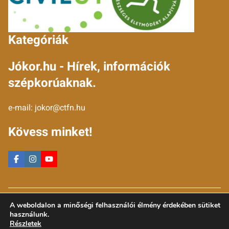
Kategóriák
Jókor.hu - Hírek, információk
szépkorúaknak.
e-mail:
jokor@ctfn.hu
Kövess minket!
Copyright © 2024 jokor.hu. Minden jog fenntartva.
A weboldalon a minőségi felhasználói élmény érdekében sütiket
Általános Szerződési Feltételek
használunk.
Adatkezelési Nyilatkozat
Részletek