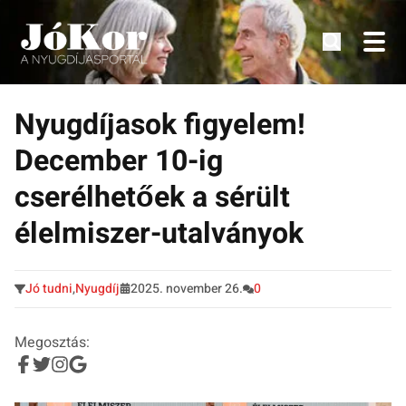
Tudnivalók, érdekességek idősek számára.
Tovább
a
Nyugdíjasok figyelem!
tartalomra
December 10-ig
cserélhetőek a sérült
élelmiszer-utalványok
Jó tudni
,
Nyugdíj
2025. november 26.
0
Megosztás: