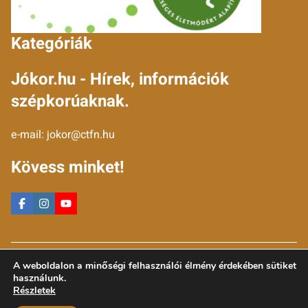
Kategóriák
Jókor.hu - Hírek, információk
szépkorúaknak.
e-mail:
jokor@ctfn.hu
Kövess minket!
Copyright © 2024 jokor.hu. Minden jog fenntartva.
A weboldalon a minőségi felhasználói élmény érdekében sütiket
Általános Szerződési Feltételek
használunk.
Adatkezelési Nyilatkozat
Részletek
Moderálási elvek