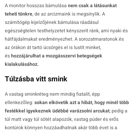
A monitor hosszas bámulása
nem csak a látásunkat
teheti tönkre
, de az arcizmaink is megsínylik. A
számítógép kijelzőjének bámulása ráadásul
egészségtelen testhelyzetet kényszerít ránk, ami nyaki és
hátfájdalmakat eredményezhet. A sorozatmaratonok és
az órákon át tartó ücsörgés el is lustít minket,
és
hozzájárulhat a mozgásszervi betegségek
kialakulásához.
Túlzásba vitt smink
A vastag sminkréteg nem mindig fiatalít, épp
ellenkezőleg:
sokan elkövetik azt a hibát, hogy minél több
festékkel igyekeznek üdébbé varázsolni arcukat
, pedig a
túl matt vagy túl sötét alapozók, vastag púder és erős
kontúrok könnyen hozzáadhatnak akár több évet is a