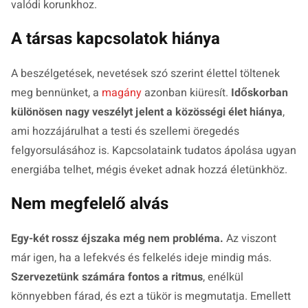
valódi korunkhoz.
A társas kapcsolatok hiánya
A beszélgetések, nevetések szó szerint élettel töltenek
meg bennünket, a
magány
azonban kiüresít.
Időskorban
különösen nagy veszélyt jelent a közösségi élet hiánya
,
ami hozzájárulhat a testi és szellemi öregedés
felgyorsulásához is. Kapcsolataink tudatos ápolása ugyan
energiába telhet, mégis éveket adnak hozzá életünkhöz.
Nem megfelelő alvás
Egy-két rossz éjszaka még nem probléma.
Az viszont
már igen, ha a lefekvés és felkelés ideje mindig más.
Szervezetünk számára fontos a ritmus
, enélkül
könnyebben fárad, és ezt a tükör is megmutatja. Emellett