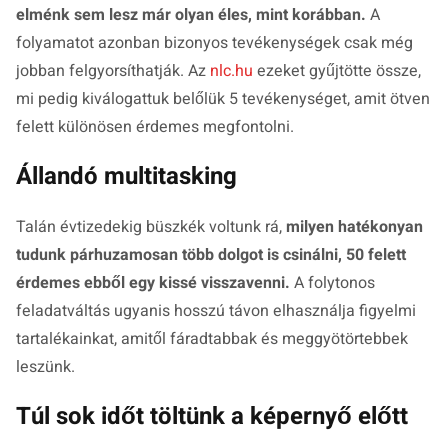
elménk sem lesz már olyan éles, mint korábban.
A
folyamatot azonban bizonyos tevékenységek csak még
jobban felgyorsíthatják. Az
nlc.hu
ezeket gyűjtötte össze,
mi pedig kiválogattuk belőlük 5 tevékenységet, amit ötven
felett különösen érdemes megfontolni.
Állandó multitasking
Talán évtizedekig büszkék voltunk rá,
milyen hatékonyan
tudunk párhuzamosan több dolgot is csinálni, 50 felett
érdemes ebből egy kissé visszavenni.
A folytonos
feladatváltás ugyanis hosszú távon elhasználja figyelmi
tartalékainkat, amitől fáradtabbak és meggyötörtebbek
leszünk.
Túl sok időt töltünk a képernyő előtt