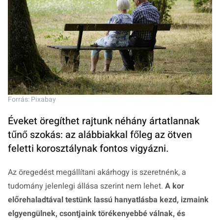
Forrás: Pixabay
Éveket öregíthet rajtunk néhány ártatlannak
tűnő szokás: az alábbiakkal főleg az ötven
feletti korosztálynak fontos vigyázni.
Az öregedést megállítani akárhogy is szeretnénk, a
tudomány jelenlegi állása szerint nem lehet.
A kor
előrehaladtával testünk lassú hanyatlásba kezd, izmaink
elgyengülnek, csontjaink törékenyebbé válnak, és