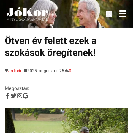
Tudnivalók, érdekességek idősek számára.
Tovább
a
Ötven év felett ezek a
tartalomra
szokások öregítenek!
Jó tudni
2025. augusztus 25.
0
Megosztás: