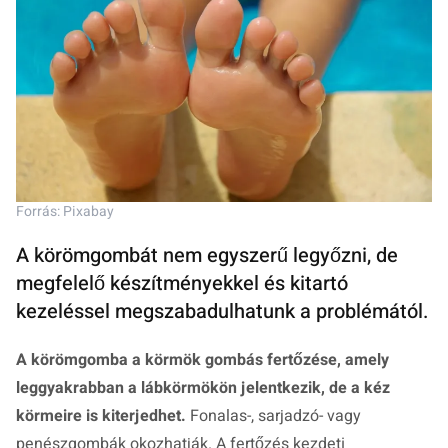
Forrás: Pixabay
A körömgombát nem egyszerű legyőzni, de
megfelelő készítményekkel és kitartó
kezeléssel megszabadulhatunk a problémától.
A körömgomba a körmök gombás fertőzése, amely
leggyakrabban a lábkörmökön jelentkezik, de a kéz
körmeire is kiterjedhet.
Fonalas-, sarjadzó- vagy
penészgombák okozhatják. A fertőzés kezdeti