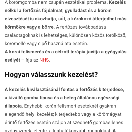
A körömgomba nem csupán esztétikai probléma.
Kezelés
nélkül a fertőzés fájdalmat, gyulladást és a köröm
elvesztését is okozhatja, sőt, a kórokozó átterjedhet más
körmökre vagy a bőrre
. A fertőzés továbbadása
családtagoknak is lehetséges, különösen közös törölköző,
körömolló vagy cipő használata esetén.
A korai felismerés és a célzott terápia javítja a gyógyulás
esélyét
– írja az
NHS
.
Hogyan válasszunk kezelést?
A kezelés kiválasztásánál fontos a fertőzés kiterjedése,
a kiváltó gomba típusa és a beteg általános egészségi
állapota
. Enyhébb, korán felismert eseteknél gyakran
elegendő helyi kezelés; kiterjedtebb vagy a körömágyat
érintő fertőzés esetén szájon át szedhető gombaellenes
gyógyszerek jelentik a leghatékonyabb megoldást.
A