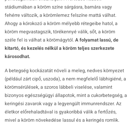
stádiumában a köröm színe sárgásra, barnára vagy
fehérre változik, a körömlemez felszíne mattá válhat.
Ahogy a kórokozó a köröm mélyebb rétegeibe hatol, a
köröm megvastagszik, törékennyé válik, sőt, a köröm
széle fel is válhat a körömágytól.
A folyamat lassú, de
kitartó, és kezelés nélkül a köröm teljes szerkezete
károsodhat.
A betegség kockázatát növeli a meleg, nedves környezet
(például zárt cipő, uszoda), a nem megfelelő lábhigiéné, a
körömsérülések, a szoros lábbeli viselése, valamint
bizonyos egészségügyi állapotok, mint a cukorbetegség, a
keringési zavarok vagy a legyengült immunrendszer. Az
életkor előrehaladtával is gyakoribbá válik a fertőzés,
mivel a köröm növekedése lassul és a keringés romlik.