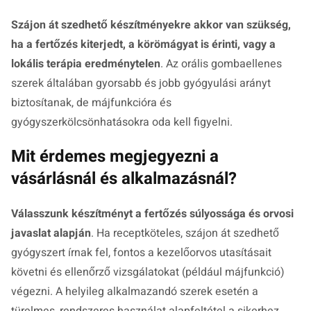
Szájon át szedhető készítményekre akkor van szükség,
ha a fertőzés kiterjedt, a körömágyat is érinti, vagy a
lokális terápia eredménytelen
. Az orális gombaellenes
szerek általában gyorsabb és jobb gyógyulási arányt
biztosítanak, de májfunkcióra és
gyógyszerkölcsönhatásokra oda kell figyelni.
Mit érdemes megjegyezni a
vásárlásnál és alkalmazásnál?
Válasszunk készítményt a fertőzés súlyossága és orvosi
javaslat alapján
. Ha receptköteles, szájon át szedhető
gyógyszert írnak fel, fontos a kezelőorvos utasításait
követni és ellenőrző vizsgálatokat (például májfunkció)
végezni. A helyileg alkalmazandó szerek esetén a
türelmes, rendszeres használat alapfeltétel a sikerhez.