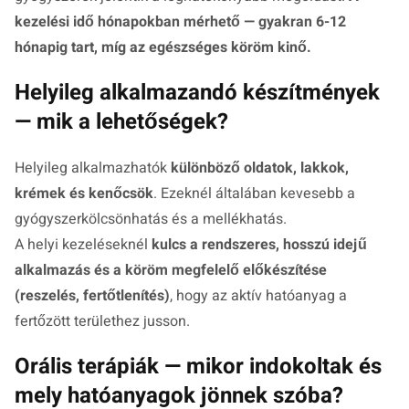
kezelési idő hónapokban mérhető — gyakran 6-12
hónapig tart, míg az egészséges köröm kinő.
Helyileg alkalmazandó készítmények
— mik a lehetőségek?
Helyileg alkalmazhatók
különböző oldatok, lakkok,
krémek és kenőcsök
. Ezeknél általában kevesebb a
gyógyszerkölcsönhatás és a mellékhatás.
A helyi kezeléseknél
kulcs a rendszeres, hosszú idejű
alkalmazás és a köröm megfelelő előkészítése
(reszelés, fertőtlenítés)
, hogy az aktív hatóanyag a
fertőzött területhez jusson.
Orális terápiák — mikor indokoltak és
mely hatóanyagok jönnek szóba?