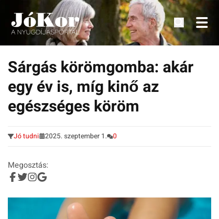
Tudnivalók, érdekességek idősek számára.
Tovább
a
Sárgás körömgomba: akár
tartalomra
egy év is, míg kinő az
egészséges köröm
Jó tudni
2025. szeptember 1.
0
Megosztás: