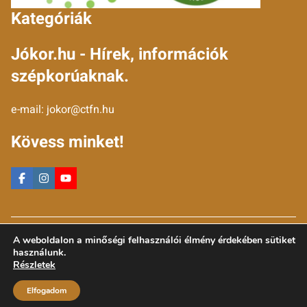
Kategóriák
Jókor.hu - Hírek, információk
szépkorúaknak.
e-mail:
jokor@ctfn.hu
Kövess minket!
Copyright © 2024 jokor.hu. Minden jog fenntartva.
A weboldalon a minőségi felhasználói élmény érdekében sütiket
Általános Szerződési Feltételek
használunk.
Adatkezelési Nyilatkozat
Részletek
Moderálási elvek
Elfogadom
Impresszum