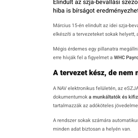
Elindult az szja-bevallási szez
hiba is bírságot eredményezhet
Március 15-én elindult az idei szja-bev
elkészíti a tervezeteket sokak helyett
Mégis érdemes egy pillanatra megálln
erre hívják fel a figyelmet a
WHC Payro
A tervezet kész, de nem 
A NAV elektronikus felületén, az eSZJ
dokumentumok
a munkáltatók és kifiz
tartalmazzák az adóköteles jövedelmek
A rendszer sokak számára automatikusa
minden adat biztosan a helyén van.