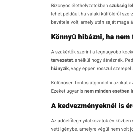
Bizonyos élethelyzetekben
szükség le
lehet például, ha valaki külföldről sze
bevétele volt, amely után saját maga á
Könnyű hibázni, ha nem 
A szakértők szerint a legnagyobb kock
tervezetet
, anélkül hogy átnéznék. Ped
hiányzik
, vagy éppen rosszul szerepel
Különösen fontos átgondolni azokat a
Ezeket ugyanis
nem minden esetben l
A kedvezményeknél is ér
Az adóelőleg-nyilatkozatok év közben
vett igénybe, amelyre végül nem volt 