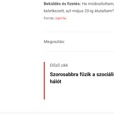
Beküldés és fizetés:
Ha módosítottam,
keletkezett, azt május 20-ig átutaltam?
Forrás:
zaol.hu
Megosztás:
Előző cikk
Szorosabbra fűzik a szociáli
hálót