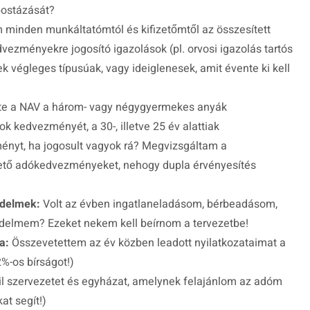
postázását?
inden munkáltatómtól és kifizetőmtől az összesített
zményekre jogosító igazolások (pl. orvosi igazolás tartós
ek végleges típusúak, vagy ideiglenesek, amit évente ki kell
te a NAV a három- vagy négygyermekes anyák
 kedvezményét, a 30-, illetve 25 év alattiak
nyt, ha jogosult vagyok rá? Megvizsgáltam a
tő adókedvezményeket, nehogy dupla érvényesítés
edelmek:
Volt az évben ingatlaneladásom, bérbeadásom,
edelmem? Ezeket nekem kell beírnom a tervezetbe!
a:
Összevetettem az év közben leadott nyilatkozataimat a
%-os bírságot!)
vil szervezetet és egyházat, amelynek felajánlom az adóm
at segít!)