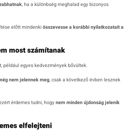
szabhatnak
, ha a különbség meghalad egy bizonyos
ítése előtt mindenki
összevesse a korábbi nyilatkozatait a
nem most számítanak
ett, például egyes kedvezmények bővültek.
 még nem jelennek meg
, csak a következő évben lesznek
ezért érdemes tudni, hogy
nem minden újdonság jelenik
emes elfelejteni