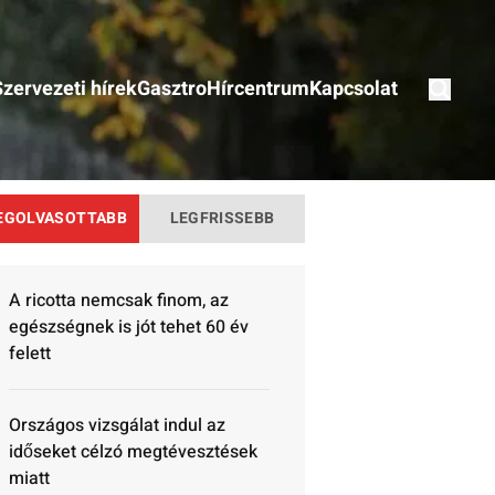
Szervezeti hírek
Gasztro
Hírcentrum
Kapcsolat
EGOLVASOTTABB
LEGFRISSEBB
A ricotta nemcsak finom, az
egészségnek is jót tehet 60 év
felett
Országos vizsgálat indul az
időseket célzó megtévesztések
miatt