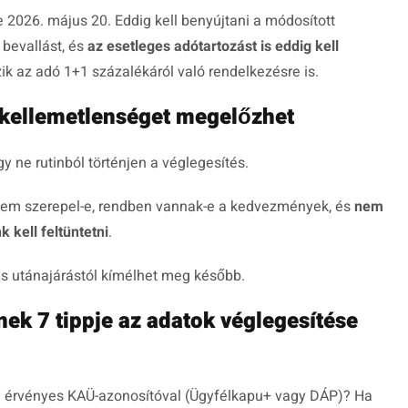
 2026. május 20. Eddig kell benyújtani a módosított
 bevallást, és
az esetleges adótartozást is eddig kell
ik az adó 1+1 százalékáról való rendelkezésre is.
k kellemetlenséget megelőzhet
y ne rutinból történjen a véglegesítés.
lem szerepel-e, rendben vannak-e a kedvezmények, és
nem
 kell feltüntetni
.
es utánajárástól kímélhet meg később.
ek 7 tippje az adatok véglegesítése
érvényes KAÜ-azonosítóval (Ügyfélkapu+ vagy DÁP)? Ha