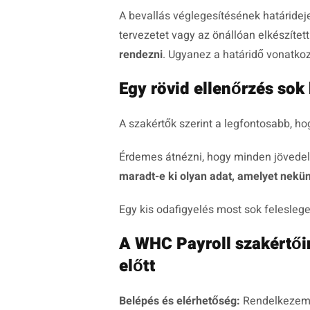
A bevallás véglegesítésének határideje
tervezetet vagy az önállóan elkészített
rendezni
. Ugyanez a határidő vonatkoz
Egy rövid ellenőrzés so
A szakértők szerint a legfontosabb, hog
Érdemes átnézni, hogy minden jövede
maradt-e ki olyan adat, amelyet nekünk
Egy kis odafigyelés most sok felesleg
A WHC Payroll szakértőin
előtt
Belépés és elérhetőség:
Rendelkezem 