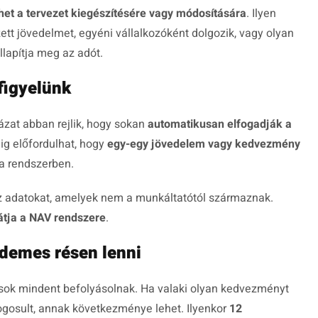
het a tervezet kiegészítésére vagy módosítására
. Ilyen
rzett jövedelmet, egyéni vállalkozóként dolgozik, vagy olyan
llapítja meg az adót.
figyelünk
ázat abban rejlik, hogy sokan
automatikusan elfogadják a
ig előfordulhat, hogy
egy-egy jövedelem vagy kedvezmény
 a rendszerben.
z adatokat, amelyek nem a munkáltatótól származnak.
átja a NAV rendszere
.
demes résen lenni
 sok mindent befolyásolnak. Ha valaki olyan kedvezményt
jogosult, annak következménye lehet. Ilyenkor
12