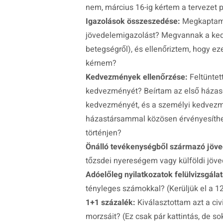
nem, március 16-ig kértem a tervezet 
Igazolások összeszedése:
Megkaptam m
jövedelemigazolást? Megvannak a kedve
betegségről), és ellenőriztem, hogy ez
kérnem?
Kedvezmények ellenőrzése:
Feltüntet
kedvezményét? Beírtam az első házasok
kedvezményét, és a személyi kedvezmé
házastársammal közösen érvényesíthe
történjen?
Önálló tevékenységből származó jöv
tőzsdei nyereségem vagy külföldi jöv
Adóelőleg nyilatkozatok felülvizsgálat
tényleges számokkal? (Kerüljük el a 12
1+1 százalék:
Kiválasztottam azt a ci
morzsáit? (Ez csak pár kattintás, de sok