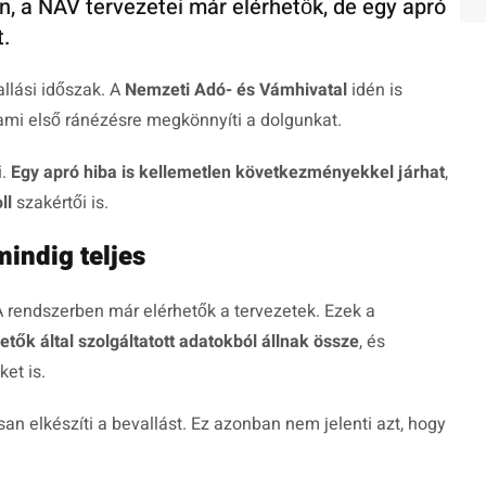
on, a NAV tervezetei már elérhetők, de egy apró
.
allási időszak. A
Nemzeti Adó- és Vámhivatal
idén is
, ami első ránézésre megkönnyíti a dolgunkat.
i.
Egy apró hiba is kellemetlen következményekkel járhat
,
ll
szakértői is.
mindig teljes
A rendszerben már elérhetők a tervezetek. Ezek a
etők által szolgáltatott adatokból állnak össze
, és
et is.
n elkészíti a bevallást. Ez azonban nem jelenti azt, hogy