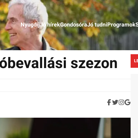
Nyugdíj
Jó hírek
Gondosóra
Jó tudni
Programok
dóbevallási szezon
L