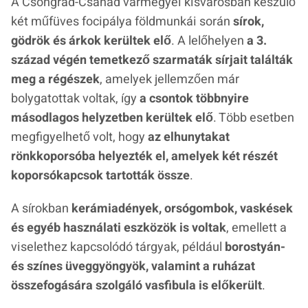
A Csongrád-Csanád vármegyei kisvárosban készülő
két műfüves focipálya földmunkái során
sírok,
gödrök és árkok kerültek elő
. A lelőhelyen
a 3.
század végén temetkező szarmaták sírjait találták
meg a régészek
, amelyek jellemzően már
bolygatottak voltak, így
a csontok többnyire
másodlagos helyzetben kerültek elő
. Több esetben
megfigyelhető volt, hogy
az elhunytakat
rönkkoporsóba helyezték el, amelyek két részét
koporsókapcsok tartották össze
.
A sírokban
kerámiadények, orsógombok, vaskések
és egyéb használati eszközök is voltak
, emellett a
viselethez kapcsolódó tárgyak, például
borostyán-
és színes üveggyöngyök, valamint a ruházat
összefogására szolgáló vasfibula is előkerült
.