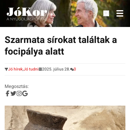
Tudnivalók, érdekességek idősek számára.
Tovább
a
Szarmata sírokat találtak a
tartalomra
focipálya alatt
Jó hírek
,
Jó tudni
2025. július 28.
0
Megosztás: