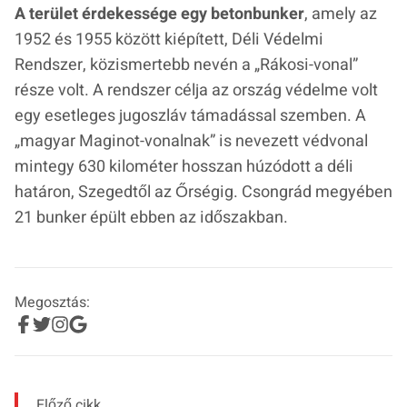
A terület érdekessége egy betonbunker
, amely az
1952 és 1955 között kiépített, Déli Védelmi
Rendszer, közismertebb nevén a
„Rákosi-vonal
”
része volt. A rendszer célja az ország védelme volt
egy esetleges jugoszláv támadással szemben. A
„
magyar Maginot-vonalnak
” is nevezett védvonal
mintegy 630 kilométer hosszan húzódott a déli
határon, Szegedtől az Őrségig. Csongrád megyében
21 bunker épült ebben az időszakban.
Megosztás:
Előző cikk