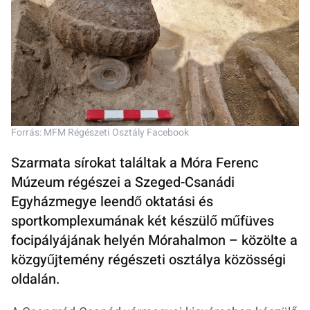
Forrás: MFM Régészeti Osztály Facebook
Szarmata sírokat találtak a Móra Ferenc
Múzeum régészei a Szeged-Csanádi
Egyházmegye leendő oktatási és
sportkomplexumának két készülő műfüves
focipályájának helyén Mórahalmon – közölte a
közgyűjtemény régészeti osztálya közösségi
oldalán.