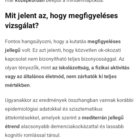
már
középkorban
beépül a mindennapokba.
Mit jelent az, hogy megfigyeléses
vizsgálat?
Fontos hangsúlyozni, hogy a kutatás
megfigyeléses
jellegű
volt. Ez azt jelenti, hogy közvetlen ok-okozati
kapcsolat nem bizonyítható teljes bizonyossággal. Az
olyan tényezők, mint
az iskolázottság, a fizikai aktivitás
vagy az általános életmód, nem zárhatók ki teljes
mértékben
.
Ugyanakkor az eredmények összhangban vannak korábbi
epidemiológiai adatokkal és szisztematikus
áttekintésekkel, amelyek szerint a
mediterrán jellegű
étrend
alacsonyabb demenciakockázattal és lassabb
kognitív romlással társul.