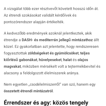
A vizsgálat több ezer résztvevőt követett hosszú időn át.
Az étrendi szokásokat validált kérdőívek és
pontozórendszer alapján értékelték.
A kedvezőbb eredmények azoknál jelentkeztek, akik
étrendje a
DASH- és mediterrán jellegű mintázathoz
állt
közel. Ez gyakorlatban azt jelentette, hogy rendszeresen
fogyasztottak
zöldségeket és gyümölcsöket
,
teljes
kiőrlésű gabonákat
,
hüvelyeseket
,
halat
és
olajos
magvakat
, miközben mérsékelt volt a tejtermékbevitel és
alacsony a feldolgozott élelmiszerek aránya.
Nem egyetlen „csodélelmiszerről” van szó, hanem egy
összetett étrendi mintázatról
.
Érrendszer és agy: közös tengely