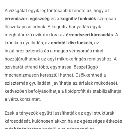
A vizsgálat egyik legfontosabb üzenete az, hogy az
érrendszeri egészség
és a
kognitív funkciók
szorosan
összekapcsolódnak. A kognitív hanyatlás egyik
meghatározó rizikófaktora az
érrendszeri károsodás
. A
krónikus gyulladás, az
endotél-diszfunkció
, az
inzulinrezisztencia és a magas vérnyomás mind
hozzájárulhatnak az agyi mikrokeringés romlásához. A
szívbarát étrend több, egymással összefüggő
mechanizmuson keresztül hathat. Csökkentheti a
szisztémás gyulladást, javíthatja az érfalak működését,
kedvezően befolyásolhatja a lipidprofilt és stabilizálhatja
a vércukorszintet.
Ezek a tényezők együtt lassíthatják az agyi struktúrák
károsodását, különösen akkor, ha az egészséges étkezés