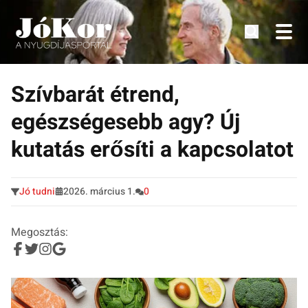
Tudnivalók, érdekességek idősek számára.
Tovább
a
Szívbarát étrend,
tartalomra
egészségesebb agy? Új
kutatás erősíti a kapcsolatot
Jó tudni
2026. március 1.
0
Megosztás: