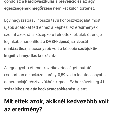
gondolat: a
kardiovaszkuláris prevenció
és az
agy
egészségének megőrzése
nem két külön történet.
Egy nagyszabású, hosszú távú kohorszvizsgálat most
újabb adatokat tett ehhez a képhez. Az eredmények
szerint azoknál a középkorú felnőtteknél, akik étrendje
leginkább hasonlított a
DASH-típusú, szívbarát
mintázathoz
, alacsonyabb volt a későbbi
szubjektív
kognitív hanyatlás
kockázata.
A legnagyobb étrendi következetességet mutató
csoportban a kockázati arány 0,59 volt a legalacsonyabb
adherenciájú résztvevőkhöz képest. Ez hozzávetőleg
41
százalékos relatív kockázatcsökkenést
jelent.
Mit ettek azok, akiknél kedvezőbb volt
az eredmény?