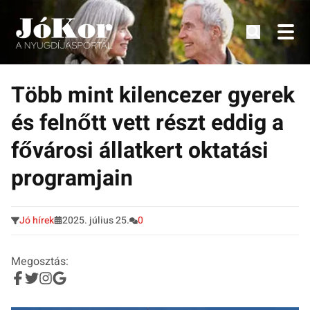
Tudnivalók, érdekességek idősek számára.
Tovább
a
Több mint kilencezer gyerek
tartalomra
és felnőtt vett részt eddig a
fővárosi állatkert oktatási
programjain
Jó hírek
2025. július 25.
0
Megosztás: