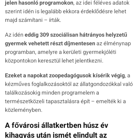
jelen hasonló programokon
, az idei féléves adatok
szerint idén is legalább ekkora érdeklődésre lehet
majd számítani – írták.
Az idén
eddig 309 szociálisan hátrányos helyzetű
gyermek vehetett részt díjmentesen
az élménynap
programban, amelyre a kerületi gyermekjóléti
központokon keresztül lehet jelentkezni.
Ezeket a napokat zoopedagógusok kísérik végig
, a
kézműves foglalkozásoktól az állatgondozókkal való
találkozásokig minden programelem a
természetközeli tapasztalásra épít – emelték ki a
közleményben.
A fővárosi állatkertben húsz év
kihagyás után ismét elindult az