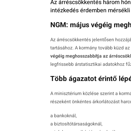
Az árréscsökkentés három hóna
intézkedés érdemben mérsékli a
NGM: május végéig megho
Az árréscsökkentés jelentősen hozzájá
tartásához. A kormány tovább küzd az
végéig meghosszabbítja az árréscsök
legfrissebb árstatisztikai adatokhoz 
Több ágazatot érintő lép
A minisztérium közlése szerint a kor
részeként önkéntes árkorlátozást harcol
a bankoknál,
a biztosítótársaságoknál,