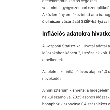
a telekommunikációs cégeknél,
valamint a gyógyszeripari szereplőknél
A közlemény emlékeztetett arra is, ho
élelmiszer vásárlását SZÉP-kártyával
.
Inflációs adatokra hivatko
A
Központi Statisztikai Hivatal
adatai a
időszakához képest 2,1 százalék volt.
emelkedtek.
Az élelmiszerinfláció éves alapon 1,3 
növekedés.
A minisztérium kiemelte: a hidegélelm
nélkül számolva, 2025 azonos időszak
hónaphoz viszonyítva 0,4 százalékos 