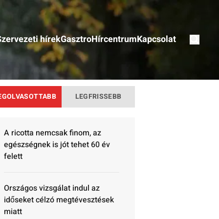
Szervezeti hírek
Gasztro
Hírcentrum
Kapcsolat
EGOLVASOTTABB
LEGFRISSEBB
A ricotta nemcsak finom, az
egészségnek is jót tehet 60 év
felett
Országos vizsgálat indul az
időseket célzó megtévesztések
miatt