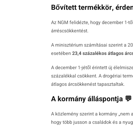
Bővített termékkör, érde
Az NGM felidézte, hogy december 1-től 
árréscsökkentést.
A minisztérium számításai szerint a 2
esetében
23,4 százalékos átlagos ár
A december 1-jétől érintett új élelmis
százalékkal csökkent. A drogériai ter
átlagos árcsökkenést tapasztaltak.
A kormány álláspontja 💬
A közlemény szerint a kormány „nem a 
hogy több jusson a családok és a nyu