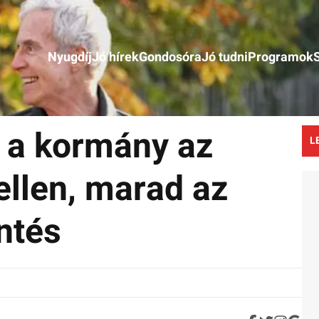
Nyugdíj
Jó hírek
Gondosóra
Jó tudni
Programok
 a kormány az
L
llen, marad az
ntés