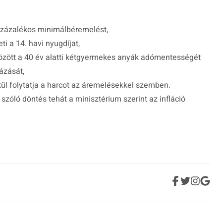
 százalékos minimálbéremelést,
i a 14. havi nyugdíjat,
özött a 40 év alatti kétgyermekes anyák adómentességét
ázását,
ül folytatja a harcot az áremelésekkel szemben.
zóló döntés tehát a minisztérium szerint az infláció