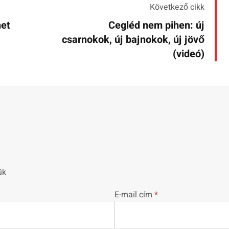
Következő cikk
het
Cegléd nem pihen: új
csarnokok, új bajnokok, új jövő
(videó)
ük
E-mail cím
*