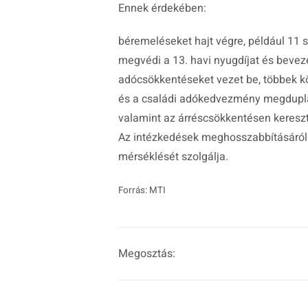
Ennek érdekében:
béremeléseket hajt végre, például 11
megvédi a 13. havi nyugdíjat és bevezet
adócsökkentéseket vezet be, többek k
és a családi adókedvezmény megdupl
valamint az árréscsökkentésen kereszt
Az intézkedések meghosszabbításáról s
mérséklését szolgálja.
Forrás: MTI
Megosztás: