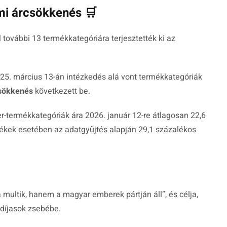
mi árcsökkenés 🛒
további 13 termékkategóriára terjesztették ki az
025. március 13-án intézkedés alá vont termékkategóriák
csökkenés
következett be.
zer-termékkategóriák ára 2026. január 12-re átlagosan 22,6
mékek esetében az adatgyűjtés alapján 29,1 százalékos
multik, hanem a magyar emberek pártján áll”, és célja,
gdíjasok zsebébe.