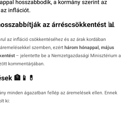
ppal hosszabbodik, a kormány szerint az
z inflációt.
sszabbítják az árréscsökkentést 📊
rul az infláció csökkentéséhez és az árak kordában
 áremelésekkel szemben, ezért
három hónappal, május
kentést
– jelentette be a
Nemzetgazdasági Minisztérium
a
fűzött kommentárjában.
ések 🏦📱💊
mány minden ágazatban fellép az áremelések ellen. Ennek
t ki: