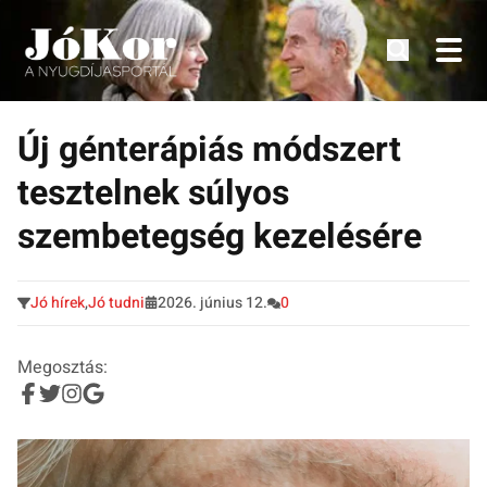
Tudnivalók, érdekességek idősek számára.
Tovább
a
Új génterápiás módszert
tartalomra
tesztelnek súlyos
szembetegség kezelésére
Jó hírek
,
Jó tudni
2026. június 12.
0
Megosztás: