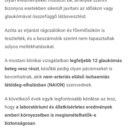
olyan eredményeket mutatott be, amelyek szerint
bizonyos esetekben sikerült javítani az időskori vagy
glaukómával összefüggő látásvesztést.
Azóta az eljárást rágcsálókon és főemlősökön is
tesztelték, és a beszámolók szerint nem tapasztaltak
súlyos mellékhatásokat.
A mostani klinikai vizsgálatban
legfeljebb 12 glaukómás
beteg vesz részt
, később pedig olyan pácienseket is
bevonhatnak, akik
nem-arteriás elülső ischaemiás
látóideg-elhalásban (NAION)
szenvednek.
A következő évek egyik legfontosabb kérdése az lesz,
hogy
a laboratóriumi és állatkísérletes eredmények
emberi környezetben is megismételhetők-e
biztonságosan
.