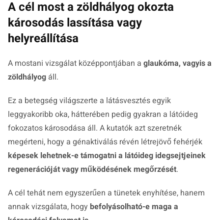
A cél most a zöldhályog okozta
károsodás lassítása vagy
helyreállítása
A mostani vizsgálat középpontjában a
glaukóma, vagyis a
zöldhályog
áll.
Ez a betegség világszerte a látásvesztés egyik
leggyakoribb oka, hátterében pedig gyakran a látóideg
fokozatos károsodása áll. A kutatók azt szeretnék
megérteni, hogy a génaktiválás révén létrejövő fehérjék
képesek lehetnek-e támogatni a látóideg idegsejtjeinek
regenerációját vagy működésének megőrzését
.
A cél tehát nem egyszerűen a tünetek enyhítése, hanem
annak vizsgálata, hogy
befolyásolható-e maga a