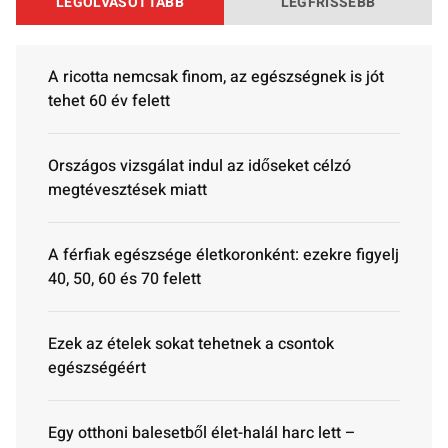
LEGOLVASOTTABB
LEGFRISSEBB
A ricotta nemcsak finom, az egészségnek is jót
tehet 60 év felett
Országos vizsgálat indul az időseket célzó
megtévesztések miatt
A férfiak egészsége életkoronként: ezekre figyelj
40, 50, 60 és 70 felett
Ezek az ételek sokat tehetnek a csontok
egészségéért
Egy otthoni balesetből élet-halál harc lett –