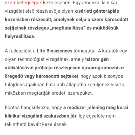
szembetegségek
kezelésében. Egy amerikai klinikai
vizsgálat első résztvevője olyan
kísérleti génterápiás
kezelésben részesült, amelynek célja a szem károsodott
sejtjeinek részleges „megfiatalítása” és működésük
helyreállítása
.
A fejlesztést a
Life Biosciences
támogatja. A kutatók egy
olyan technológiát vizsgálnak, amely
három gén
aktiválásával próbálja részlegesen újraprogramozni az
öregedő vagy károsodott sejteket
, hogy azok bizonyos
tulajdonságaikban fiatalabb állapotba kerüljenek vissza,
miközben megtartják eredeti szerepüket.
Fontos hangsúlyozni, hogy
a módszer jelenleg még korai
klinikai vizsgálati szakaszban jár
, így egyelőre nem
tekinthető bevált kezelésnek.