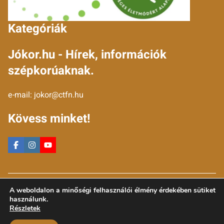
Kategóriák
Jókor.hu - Hírek, információk
szépkorúaknak.
e-mail:
jokor@ctfn.hu
Kövess minket!
Copyright © 2024 jokor.hu. Minden jog fenntartva.
A weboldalon a minőségi felhasználói élmény érdekében sütiket
Általános Szerződési Feltételek
használunk.
Adatkezelési Nyilatkozat
Részletek
Moderálási elvek