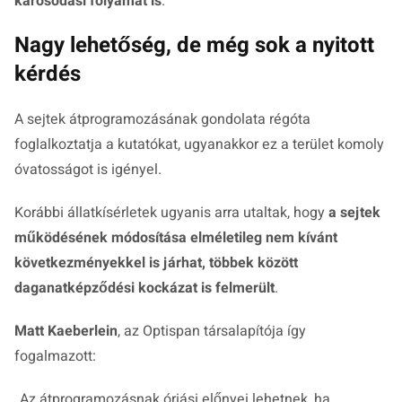
károsodási folyamat is
.
Nagy lehetőség, de még sok a nyitott
kérdés
A sejtek átprogramozásának gondolata régóta
foglalkoztatja a kutatókat, ugyanakkor ez a terület komoly
óvatosságot is igényel.
Korábbi állatkísérletek ugyanis arra utaltak, hogy
a sejtek
működésének módosítása elméletileg nem kívánt
következményekkel is járhat, többek között
daganatképződési kockázat is felmerült
.
Matt Kaeberlein
, az Optispan társalapítója így
fogalmazott:
„Az átprogramozásnak óriási előnyei lehetnek, ha