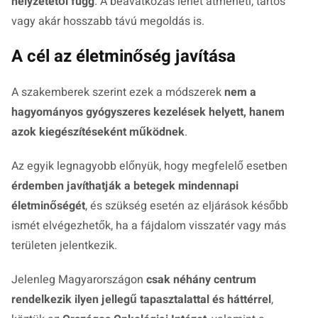
helyzetétől függ
. A beavatkozás lehet átmeneti, tartós
vagy akár hosszabb távú megoldás is.
A cél az életminőség javítása
A szakemberek szerint ezek a módszerek
nem a
hagyományos gyógyszeres kezelések helyett, hanem
azok kiegészítéseként működnek
.
Az egyik legnagyobb előnyük, hogy megfelelő esetben
érdemben javíthatják a betegek mindennapi
életminőségét
, és szükség esetén az eljárások később
ismét elvégezhetők, ha a fájdalom visszatér vagy más
területen jelentkezik.
Jelenleg Magyarországon
csak néhány centrum
rendelkezik ilyen jellegű tapasztalattal és háttérrel
,