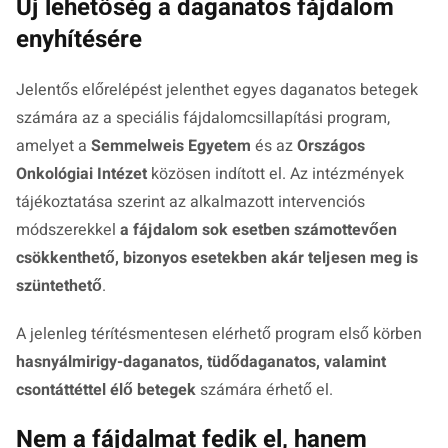
Új lehetőség a daganatos fájdalom
enyhítésére
Jelentős előrelépést jelenthet egyes daganatos betegek
számára az a speciális fájdalomcsillapítási program,
amelyet a
Semmelweis Egyetem
és az
Országos
Onkológiai Intézet
közösen indított el. Az intézmények
tájékoztatása szerint az alkalmazott intervenciós
módszerekkel
a fájdalom sok esetben számottevően
csökkenthető, bizonyos esetekben akár teljesen meg is
szüntethető
.
A jelenleg térítésmentesen elérhető program első körben
hasnyálmirigy-daganatos, tüdődaganatos, valamint
csontáttéttel élő betegek
számára érhető el.
Nem a fájdalmat fedik el, hanem