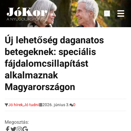
Tudnivalók, érdekességek idősek számára.
Tovább
a
Új lehetőség daganatos
tartalomra
betegeknek: speciális
fájdalomcsillapítást
alkalmaznak
Magyarországon
Jó hírek
,
Jó tudni
2026. június 3.
0
Megosztás: