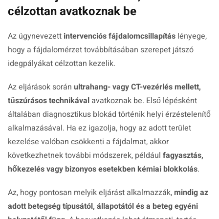
célzottan avatkoznak be
Az úgynevezett
intervenciós fájdalomcsillapítás
lényege,
hogy a fájdalomérzet továbbításában szerepet játszó
idegpályákat célzottan kezelik.
Az eljárások során
ultrahang- vagy CT-vezérlés mellett,
tűszúrásos technikával
avatkoznak be. Első lépésként
általában diagnosztikus blokád történik helyi érzéstelenítő
alkalmazásával. Ha ez igazolja, hogy az adott terület
kezelése valóban csökkenti a fájdalmat, akkor
következhetnek további módszerek, például
fagyasztás,
hőkezelés vagy bizonyos esetekben kémiai blokkolás
.
Az, hogy pontosan melyik eljárást alkalmazzák,
mindig az
adott betegség típusától, állapotától és a beteg egyéni