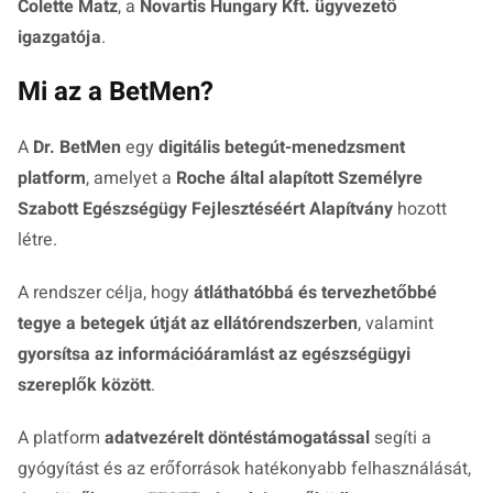
Colette Matz
, a
Novartis Hungary Kft. ügyvezető
igazgatója
.
Mi az a BetMen?
A
Dr. BetMen
egy
digitális betegút-menedzsment
platform
, amelyet a
Roche által alapított Személyre
Szabott Egészségügy Fejlesztéséért Alapítvány
hozott
létre.
A rendszer célja, hogy
átláthatóbbá és tervezhetőbbé
tegye a betegek útját az ellátórendszerben
, valamint
gyorsítsa az információáramlást az egészségügyi
szereplők között
.
A platform
adatvezérelt döntéstámogatással
segíti a
gyógyítást és az erőforrások hatékonyabb felhasználását,