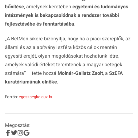
bővítése
, amelynek keretében
egyetemi és tudományos
intézmények is bekapcsolódnak a rendszer további
fejlesztésébe és fenntartásába
.
„
A BetMen sikere bizonyítja, hogy ha a piaci szereplők, az
állami és az alapítványi szféra közös célok mentén
egyesíti erejét, olyan megoldásokat hozhatunk létre,
amelyek valódi értéket teremtenek a magyar betegek
számára
” – tette hozzá
Molnár-Gallatz Zsolt
, a
SzEFA
kuratóriumának elnöke
.
Forrás:
egeszsegkalauz.hu
Megosztás: