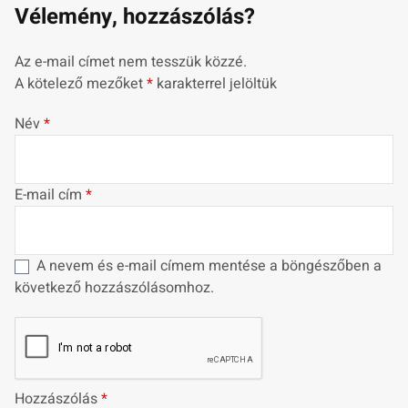
Vélemény, hozzászólás?
Az e-mail címet nem tesszük közzé.
A kötelező mezőket
*
karakterrel jelöltük
Név
*
E-mail cím
*
A nevem és e-mail címem mentése a böngészőben a
következő hozzászólásomhoz.
Hozzászólás
*