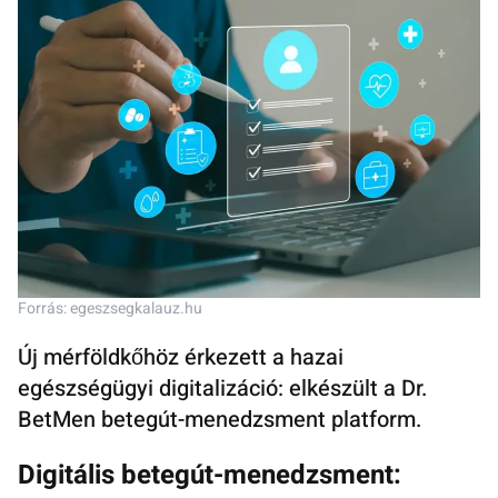
Forrás: egeszsegkalauz.hu
Új mérföldkőhöz érkezett a hazai
egészségügyi digitalizáció: elkészült a Dr.
BetMen betegút-menedzsment platform.
Digitális betegút-menedzsment: