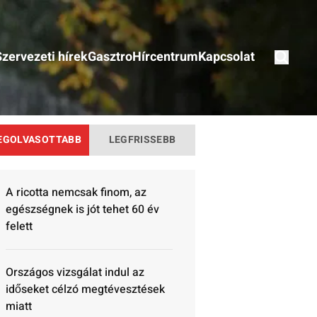
Szervezeti hírek
Gasztro
Hírcentrum
Kapcsolat
EGOLVASOTTABB
LEGFRISSEBB
A ricotta nemcsak finom, az
egészségnek is jót tehet 60 év
felett
Országos vizsgálat indul az
időseket célzó megtévesztések
miatt