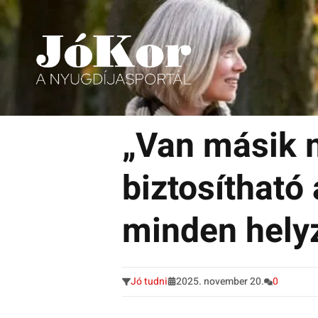
Tudnivalók, érdekességek idősek számára.
Tovább
a
„Van másik 
tartalomra
biztosítható
minden hely
Jó tudni
2025. november 20.
0