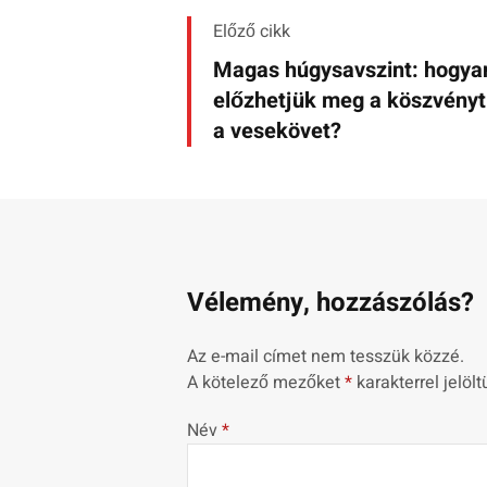
Előző cikk
Magas húgysavszint: hogya
előzhetjük meg a köszvényt
a vesekövet?
Vélemény, hozzászólás?
Az e-mail címet nem tesszük közzé.
A kötelező mezőket
*
karakterrel jelölt
Név
*