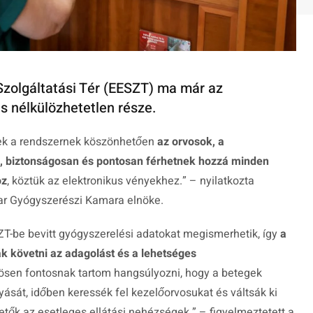
Szolgáltatási Tér (EESZT) ma már az
s nélkülözhetetlen része.
nek a rendszernek köszönhetően
az orvosok, a
, biztonságosan és pontosan férhetnek hozzá minden
oz
, köztük az elektronikus vényekhez.”
– nyilatkozta
ar Gyógyszerészi Kamara elnöke.
T-be bevitt gyógyszerelési adatokat megismerhetik, így
a
k követni az adagolást és a lehetséges
sen fontosnak tartom hangsúlyozni, hogy a betegek
ását, időben keressék fel kezelőorvosukat és váltsák ki
etők az esetleges ellátási nehézségek.”
– figyelmeztetett a