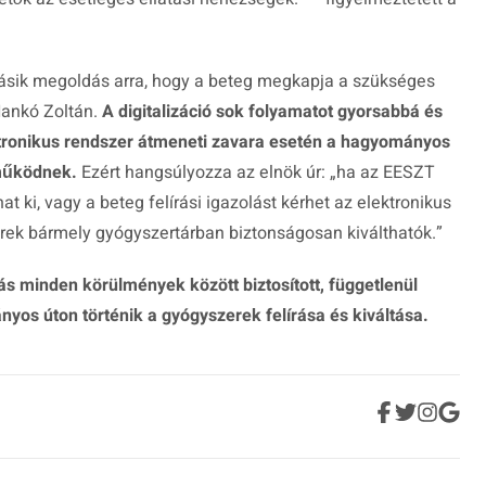
ik megoldás arra, hogy a beteg megkapja a szükséges
Hankó Zoltán.
A digitalizáció sok folyamatot gyorsabbá és
ktronikus rendszer átmeneti zavara esetén a hagyományos
működnek.
Ezért hangsúlyozza az elnök úr:
„ha az EESZT
at ki, vagy a beteg felírási igazolást kérhet az elektronikus
rek bármely gyógyszertárban biztonságosan kiválthatók.”
tás minden körülmények között biztosított, függetlenül
nyos úton történik a gyógyszerek felírása és kiváltása.