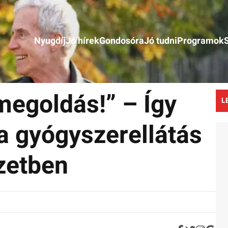
Nyugdíj
Jó hírek
Gondosóra
Jó tudni
Programok
megoldás!” – Így
L
 a gyógyszerellátás
zetben