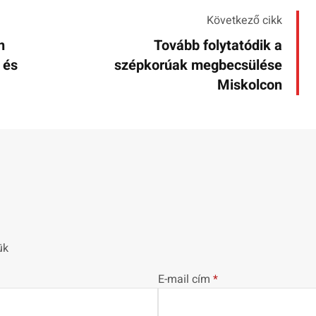
Következő cikk
n
Tovább folytatódik a
 és
szépkorúak megbecsülése
Miskolcon
ük
E-mail cím
*