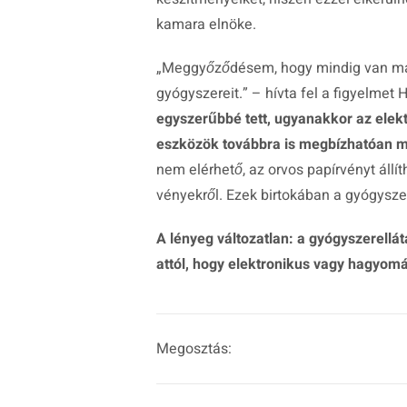
kamara elnöke.
„Meggyőződésem, hogy mindig van más
gyógyszereit.”
– hívta fel a figyelmet 
egyszerűbbé tett, ugyanakkor az ele
eszközök továbbra is megbízhatóan 
nem elérhető, az orvos papírvényt állíth
vényekről. Ezek birtokában a gyógysze
A lényeg változatlan: a gyógyszerellá
attól, hogy elektronikus vagy hagyomá
Megosztás: