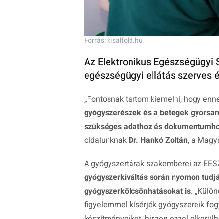
Forrás: kisalfold.hu
Az Elektronikus Egészségügyi 
egészségügyi ellátás szerves é
„Fontosnak tartom kiemelni, hogy en
gyógyszerészek és a betegek gyorsan
szükséges adathoz és dokumentumh
oldalunknak
Dr. Hankó Zoltán
, a Magy
A gyógyszertárak szakemberei az EESZ
gyógyszerkiváltás során nyomon tudjá
gyógyszerkölcsönhatásokat is
.
„Különö
figyelemmel kísérjék gyógyszereik fogy
készítményeiket, hiszen ezzel elkerülh