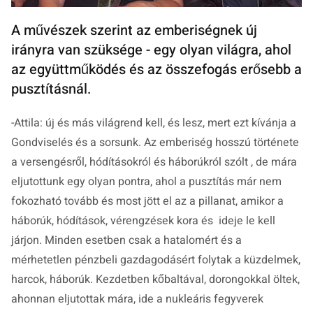
A művészek szerint az emberiségnek új
irányra van szüksége - egy olyan világra, ahol
az együttműködés és az összefogás erősebb a
pusztításnál.
-Attila: új és más világrend kell, és lesz, mert ezt kívánja a
Gondviselés és a sorsunk. Az emberiség hosszú története
a versengésről, hódításokról és háborúkról szólt , de mára
eljutottunk egy olyan pontra, ahol a pusztítás már nem
fokozható tovább és most jött el az a pillanat, amikor a
háborúk, hódítások, vérengzések kora és ideje le kell
járjon. Minden esetben csak a hatalomért és a
mérhetetlen pénzbeli gazdagodásért folytak a küzdelmek,
harcok, háborúk. Kezdetben kőbaltával, dorongokkal öltek,
ahonnan eljutottak mára, ide a nukleáris fegyverek