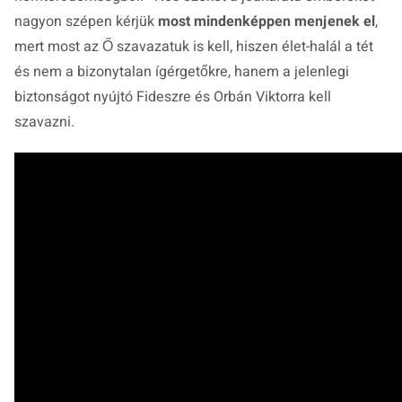
nagyon szépen kérjük
most mindenképpen menjenek el
,
mert most az Ő szavazatuk is kell, hiszen élet-halál a tét
és nem a bizonytalan ígérgetőkre, hanem a jelenlegi
biztonságot nyújtó Fideszre és Orbán Viktorra kell
szavazni.