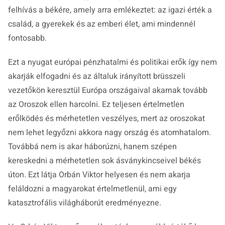
felhívás a békére, amely arra emlékeztet: az igazi érték a
család, a gyerekek és az emberi élet, ami mindennél
fontosabb.
Ezt a nyugat európai pénzhatalmi és politikai erők így nem
akarják elfogadni és az általuk irányított brüsszeli
vezetőkön keresztül Európa országaival akarnak tovább
az Oroszok ellen harcolni. Ez teljesen értelmetlen
erőlködés és mérhetetlen veszélyes, mert az oroszokat
nem lehet legyőzni akkora nagy ország és atomhatalom.
Továbbá nem is akar háborúzni, hanem szépen
kereskedni a mérhetetlen sok ásványkincseivel békés
úton. Ezt látja Orbán Viktor helyesen és nem akarja
feláldozni a magyarokat értelmetlenül, ami egy
katasztrofális világháborút eredményezne.