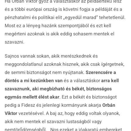
Ha Orbán Viktor győz a választáskor az példaértékű lesz
és a többi európai ország is követni fogja a példáját és a
pénzhatalmi és politikai elit „egyedül marad” tehetetlenül.
Most ez a lényeg hazánk szempontjából és ezt kell
megérteni azoknak is akik eddig sohasem mentek el
szavazni.
Sajnos vannak sokan, akik merészkednek és
meggondolatlanul azoknak hisznek, akik csak ígérgetnek,
de semmi biztonságot nem nyújtanak.
Szerencsére a
döntés a mi kezünkben van
és a választáskor
arra kell
szavaznunk, aki megbízható és békét, biztonságos
egymás mellett élést akar
. Ezt a békét és biztonságot
pedig a Fidesz és jelenlegi kormányunk akarja
Orbán
Viktor
vezetésével. A baj az, hogy eddig voltak olyanok,
akik nem mentek el szavazni lustaságból vagy
nemtörődömségből. Nos ezeket a jóakaratú embereket