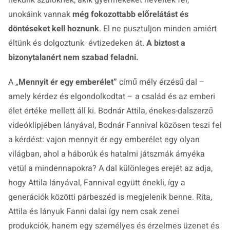
nekünk szülőknek, akik gyermekeket neveltek fel,
unokáink vannak
még fokozottabb előrelátást és
döntéseket kell hoznunk
. El ne pusztuljon minden amiért
éltünk és dolgoztunk évtizedeken át.
A biztost a
bizonytalanért nem szabad feladni.
A „
Mennyit ér egy emberélet”
című mély érzésű dal –
amely kérdez és elgondolkodtat – a család és az emberi
élet értéke mellett áll ki. Bodnár Attila, énekes-dalszerző
videóklipjében lányával, Bodnár Fannival közösen teszi fel
a kérdést: vajon mennyit ér egy emberélet egy olyan
világban, ahol a háborúk és hatalmi játszmák árnyéka
vetül a mindennapokra? A dal különleges erejét az adja,
hogy Attila lányával, Fannival együtt énekli, így a
generációk közötti párbeszéd is megjelenik benne. Rita,
Attila és lányuk Fanni dalai így nem csak zenei
produkciók, hanem egy személyes és érzelmes üzenet és