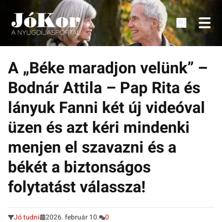
Tudnivalók, érdekességek idősek számára.
Tovább
a
A „Béke maradjon velünk” –
tartalomra
Bodnár Attila – Pap Rita és
lányuk Fanni két új videóval
üzen és azt kéri mindenki
menjen el szavazni és a
békét a biztonságos
folytatást válassza!
Jó tudni
2026. február 10.
0