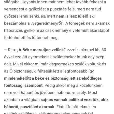
világába. Ugyanis innen már nem lehet tovább fokozni a
versengést a gyilkolást a pusztítás felé, mert nem tud
győztes lenni senki, és/mert
nem is lesz túlélő
aki
beszámolna a „végeredményről”. A tömegek nem akarnak
háborúzni, gyilkolni az csak néhány elvetemült akaratából
történhetett és történhet meg.
– Rita: „
A Béke maradjon velünk”
ezzel a címmel kb. 30
évvel ezelőtt gyermekeink születésekor írtunk egy szép
dalt. Mivel ekkor mi már kisgyermekes szülők voltunk és
az Ő biztonságuk, féltésük lett a legfontosabb így
mindenekelőtt a béke és biztonság lett az elsődleges
fontossági szempont
. Pedig akkor még a közelünkben
nem volt háború és jövőbeni háborús veszély. Most
azonban a világban
sajnos vannak politikai vezetők, akik
háborút, pusztítást akarnak
. Fiatal felnőtteknek és