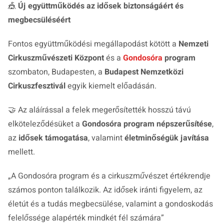
🎪
Új együttműködés az idősek biztonságáért és
megbecsüléséért
Fontos együttműködési megállapodást kötött a
Nemzeti
Cirkuszművészeti Központ
és a
Gondosóra
program
szombaton, Budapesten, a
Budapest Nemzetközi
Cirkuszfesztivál
egyik kiemelt előadásán.
🤝 Az aláírással a felek megerősítették hosszú távú
elköteleződésüket a
Gondosóra program népszerűsítése
,
az
idősek támogatása
, valamint
életminőségük javítása
mellett.
„
A Gondosóra program és a cirkuszművészet értékrendje
számos ponton találkozik. Az idősek iránti figyelem, az
életút és a tudás megbecsülése, valamint a gondoskodás
felelőssége alapérték mindkét fél számára
”