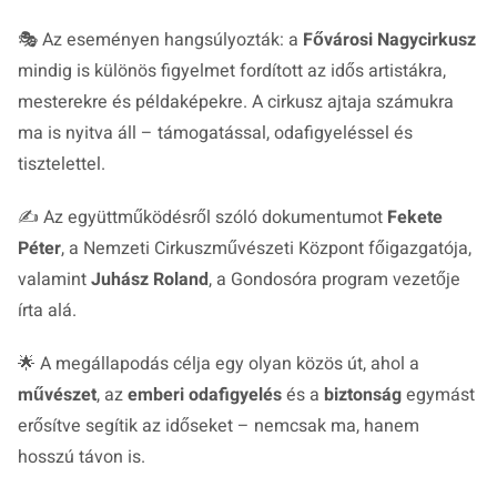
🎭 Az eseményen hangsúlyozták: a
Fővárosi Nagycirkusz
mindig is különös figyelmet fordított az idős artistákra,
mesterekre és példaképekre. A cirkusz ajtaja számukra
ma is nyitva áll – támogatással, odafigyeléssel és
tisztelettel.
✍️ Az együttműködésről szóló dokumentumot
Fekete
Péter
, a Nemzeti Cirkuszművészeti Központ főigazgatója,
valamint
Juhász Roland
, a Gondosóra program vezetője
írta alá.
🌟 A megállapodás célja egy olyan közös út, ahol a
művészet
, az
emberi odafigyelés
és a
biztonság
egymást
erősítve segítik az időseket – nemcsak ma, hanem
hosszú távon is.