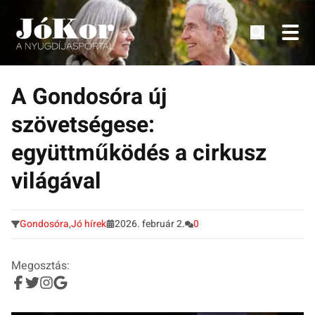
Tudnivalók, érdekességek idősek számára.
Tovább
a
A Gondosóra új
tartalomra
szövetségese:
együttműködés a cirkusz
világával
Gondosóra
,
Jó hírek
2026. február 2.
0
Megosztás: