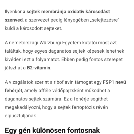
Ilyenkor
a sejtek membránja oxidatív károsodást
szenved
, a szervezet pedig lényegében „selejtezésre”
küldi a károsodott sejteket.
A németországi Würzburgi Egyetem kutatói most azt
találták, hogy egyes daganatos sejtek képesek lehetnek
kivédeni ezt a folyamatot. Ebben pedig fontos szerepet
játszhat a
B2-vitamin
.
A vizsgálatok szerint a riboflavin támogat egy
FSP1 nevű
fehérjét
, amely afféle védőpajzsként működhet a
daganatos sejtek számára. Ez a fehérje segíthet
megakadályozni, hogy a sejtek ferroptózis révén
elpusztuljanak.
Egy gén különösen fontosnak