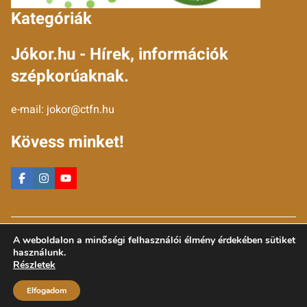
Kategóriák
Jókor.hu - Hírek, információk
szépkorúaknak.
e-mail:
jokor@ctfn.hu
Kövess minket!
Copyright © 2024 jokor.hu. Minden jog fenntartva.
A weboldalon a minőségi felhasználói élmény érdekében sütiket
Általános Szerződési Feltételek
használunk.
Adatkezelési Nyilatkozat
Részletek
Moderálási elvek
Elfogadom
Impresszum