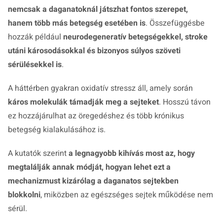
nemcsak a daganatoknál játszhat fontos szerepet,
hanem több más betegség esetében is
. Összefüggésbe
hozzák például
neurodegeneratív betegségekkel, stroke
utáni károsodásokkal és bizonyos súlyos szöveti
sérülésekkel is
.
A háttérben gyakran oxidatív stressz áll, amely során
káros molekulák támadják meg a sejteket
. Hosszú távon
ez hozzájárulhat az öregedéshez és több krónikus
betegség kialakulásához is.
A kutatók szerint
a legnagyobb kihívás most az, hogy
megtalálják annak módját, hogyan lehet ezt a
mechanizmust kizárólag a daganatos sejtekben
blokkolni
, miközben az egészséges sejtek működése nem
sérül.