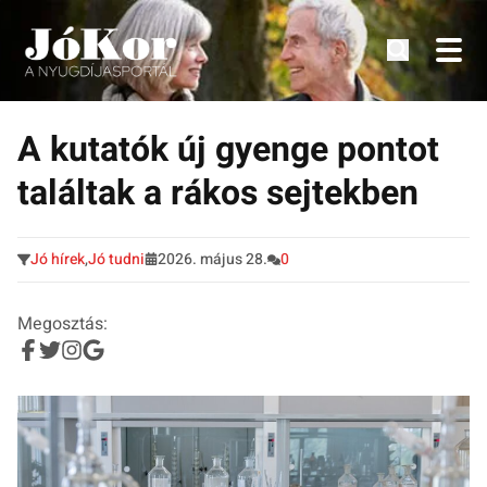
Tudnivalók, érdekességek idősek számára.
Tovább
a
A kutatók új gyenge pontot
tartalomra
találtak a rákos sejtekben
Jó hírek
,
Jó tudni
2026. május 28.
0
Megosztás: