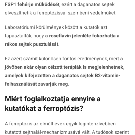
FSP1 fehérje működését
, ezért a daganatos sejtek
elveszíthetik a ferroptózissal szembeni védelmüket.
Laboratóriumi körülmények között a kutatók azt
tapasztalták, hogy
a roseflavin jelenléte fokozhatta a
rákos sejtek pusztulását
.
Ez azért számít különösen fontos eredménynek, mert
a
jövőben akár olyan célzott terápiák is megjelenhetnek,
amelyek kifejezetten a daganatos sejtek B2-vitamin-
felhasználását zavarják meg
.
Miért foglalkoztatja ennyire a
kutatókat a ferroptózis?
A ferroptózis az elmúlt évek egyik legintenzívebben
kutatott sejthalál-mechanizmusává vált. A tudósok szerint