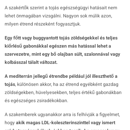
A szakértők szerint a tojás egészségügyi hatásait nem
lehet önmagában vizsgálni. Nagyon sok múlik azon,
milyen étrend részeként fogyasztjuk.
Egy főtt vagy buggyantott tojás zöldségekkel és teljes
kiőrlésű gabonákkal egészen más hatással lehet a
szervezetre, mint egy bő olajban sült, szalonnával vagy
kolbásszal tálalt változat.
A mediterrán jellegű étrendbe például jól illeszthető a
tojás
, különösen akkor, ha az étrend egyébként gazdag
zöldségekben, hüvelyesekben, teljes értékű gabonákban
és egészséges zsiradékokban.
A szakemberek ugyanakkor arra is felhívják a figyelmet,
hogy
akik magas LDL-koleszterinszinttel vagy ismert