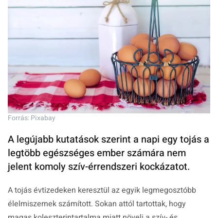
Forrás: Pixabay
A legújabb kutatások szerint a napi egy tojás a
legtöbb egészséges ember számára nem
jelent komoly szív-érrendszeri kockázatot.
A tojás évtizedeken keresztül az egyik legmegosztóbb
élelmiszernek számított. Sokan attól tartottak, hogy
magas koleszterintartalma miatt növeli a szív- és