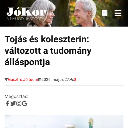
Tudnivalók, érdekességek idősek számára.
Tovább
a
Tojás és koleszterin:
tartalomra
változott a tudomány
álláspontja
Gasztro
,
Jó tudni
2026. május 27.
0
Megosztás: