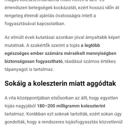
érrendszeri betegségek kockázatát, ezért hosszú időn át
rengeteg étrendi ajánlás óvatosságra intett a
fogyasztásával kapcsolatban.
Az elmúlt évek kutatásai azonban jóval árnyaltabb képet
mutatnak. A szakértők szerint a tojás
a legtöbb
egészséges ember számára mérsékelt mennyiségben
biztonságosan fogyasztható
, ráadásul számos értékes
tápanyagot is tartalmaz.
Sokáig a koleszterin miatt aggódtak
A vita középpontjában elsősorban az állt, hogy egyetlen
tojás nagyjából
180–200 milligramm koleszterint
tartalmaz. Korábban ezt soknak tartották, ezért sokan úgy
gondolták, hogy a rendszeres tojásfogyasztás közvetlenül