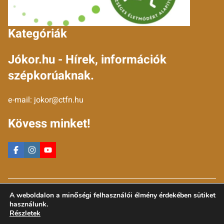
Kategóriák
Jókor.hu - Hírek, információk
szépkorúaknak.
e-mail:
jokor@ctfn.hu
Kövess minket!
Copyright © 2024 jokor.hu. Minden jog fenntartva.
A weboldalon a minőségi felhasználói élmény érdekében sütiket
Általános Szerződési Feltételek
használunk.
Adatkezelési Nyilatkozat
Részletek
Moderálási elvek