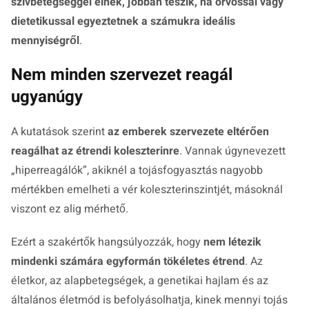
szívbetegséggel élnek, jobban teszik, ha orvossal vagy
dietetikussal egyeztetnek a számukra ideális
mennyiségről
.
Nem minden szervezet reagál
ugyanúgy
A kutatások szerint
az emberek szervezete eltérően
reagálhat az étrendi koleszterinre
. Vannak úgynevezett
„hiperreagálók”, akiknél a tojásfogyasztás nagyobb
mértékben emelheti a vér koleszterinszintjét, másoknál
viszont ez alig mérhető.
Ezért a szakértők hangsúlyozzák, hogy
nem létezik
mindenki számára egyformán tökéletes étrend
. Az
életkor, az alapbetegségek, a genetikai hajlam és az
általános életmód is befolyásolhatja, kinek mennyi tojás