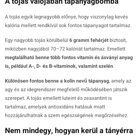
A tojás valójában tápanyagbomba
A tojás egyik legnagyobb előnye, hogy viszonylag kevés
kalória mellett rendkívül sok fontos tápanyagot tartalmaz.
Egy nagyobb tojás körülbelül
6 gramm fehérjét
biztosít,
miközben nagyjából 70–72 kalóriát tartalmaz. Emellett
megtalálható benne több fontos vitamin és ásványi anyag
is, például A-, D- és B-vitaminok, valamint szelén
.
Különösen fontos benne a kolin nevű tápanyag
, amely az
agy és az idegrendszer megfelelő működésében játszik
szerepet. A tojás emellett luteint és zeaxantint is
tartalmaz, amelyek antioxidáns hatásuk miatt
hozzájárulhatnak a szem egészségének megőrzéséhez.
Nem mindegy, hogyan kerül a tányérra