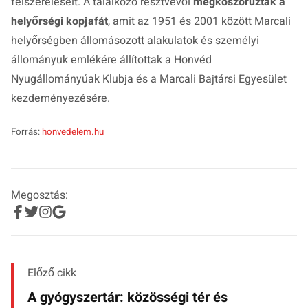
felszereléseit. A találkozó résztvevői
megkoszorúzták a
helyőrségi kopjafát
, amit az 1951 és 2001 között Marcali
helyőrségben állomásozott alakulatok és személyi
állományuk emlékére állítottak a Honvéd
Nyugállományúak Klubja és a Marcali Bajtársi Egyesület
kezdeményezésére.
Forrás:
honvedelem.hu
Megosztás:
Előző cikk
A gyógyszertár: közösségi tér és