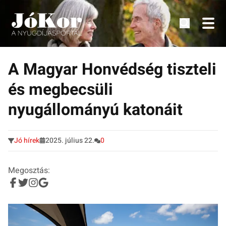
Tudnivalók, érdekességek idősek számára.
Tovább
a
A Magyar Honvédség tiszteli
tartalomra
és megbecsüli
nyugállományú katonáit
Jó hírek
2025. július 22.
0
Megosztás: