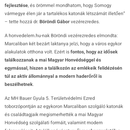
fejlesztése
, és örömmel mondhatom, hogy Somogy
vármegye élen jár a tartalékos katonák létszámát illetően
”
– tette hozzá dr.
Böröndi Gábor
vezérezredes.
A honvedelem.hu-nak Böröndi vezérezredes elmondta:
Marcaliban két bezárt laktanya jelzi, hogy a város egykor
alakulatok otthona volt. Ezért is
fontos, hogy az idősek
találkozzanak a mai Magyar Honvédséggel és
egymással, hiszen a találkozón az emlékeik felidézésén
túl az aktív állománnyal a modern haderőről is
beszélhetnek
.
Az MH Bauer Gyula 5. Területvédelmi Ezred
toborzópontján az egykoron Marcaliban szolgáló katonák
és családtagjaik megismerhették a mai Magyar
Honvédség szolgálati formáit, valamint modern