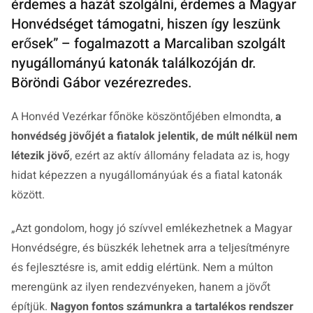
érdemes a hazát szolgálni, érdemes a Magyar
Honvédséget támogatni, hiszen így leszünk
erősek” – fogalmazott a Marcaliban szolgált
nyugállományú katonák találkozóján dr.
Böröndi Gábor vezérezredes.
A Honvéd Vezérkar főnöke köszöntőjében elmondta,
a
honvédség jövőjét a fiatalok jelentik, de múlt nélkül nem
létezik jövő
, ezért az aktív állomány feladata az is, hogy
hidat képezzen a nyugállományúak és a fiatal katonák
között.
„
Azt gondolom, hogy jó szívvel emlékezhetnek a Magyar
Honvédségre, és büszkék lehetnek arra a teljesítményre
és fejlesztésre is, amit eddig elértünk. Nem a múlton
merengünk az ilyen rendezvényeken, hanem a jövőt
építjük.
Nagyon fontos számunkra a tartalékos rendszer