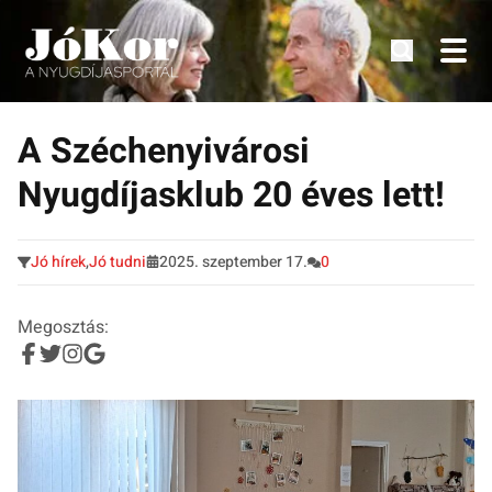
Tudnivalók, érdekességek idősek számára.
Tovább
a
A Széchenyivárosi
tartalomra
Nyugdíjasklub 20 éves lett!
Jó hírek
,
Jó tudni
2025. szeptember 17.
0
Megosztás: