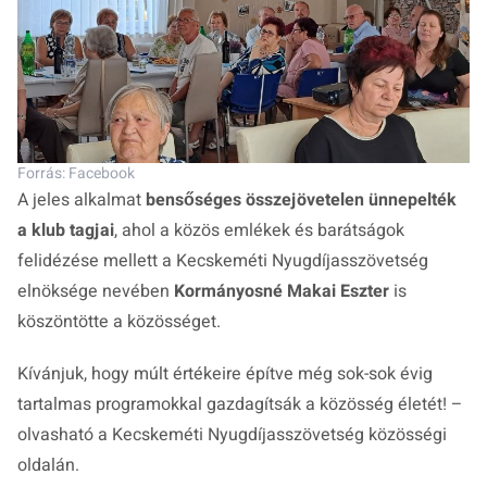
Forrás: Facebook
A jeles alkalmat
bensőséges összejövetelen ünnepelték
a klub tagjai
, ahol a közös emlékek és barátságok
felidézése mellett a Kecskeméti Nyugdíjasszövetség
elnöksége nevében
Kormányosné Makai Eszter
is
köszöntötte a közösséget.
Kívánjuk, hogy múlt értékeire építve még sok-sok évig
tartalmas programokkal gazdagítsák a közösség életét! –
olvasható a
Kecskeméti Nyugdíjasszövetség
közösségi
oldalán.