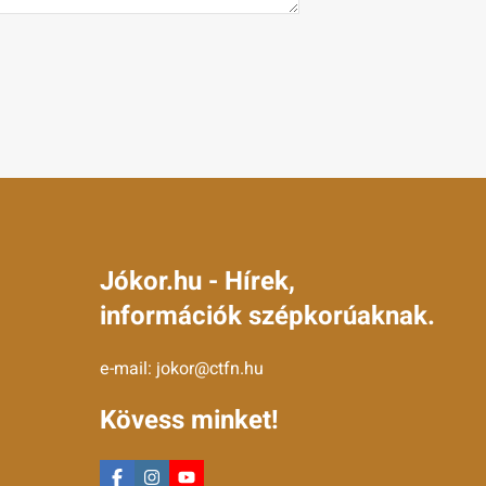
Jókor.hu - Hírek,
információk szépkorúaknak.
e-mail:
jokor@ctfn.hu
Kövess minket!