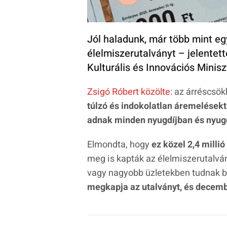
Jól haladunk, már több mint eg
élelmiszerutalványt – jelentett
Kulturális és Innovációs Minisz
Zsigó Róbert közölte
: az árréscsö
túlzó és indokolatlan áremelésekt
adnak minden nyugdíjban és nyugd
Elmondta, hogy
ez közel 2,4 millió
meg is kapták az élelmiszerutalvá
vagy nagyobb üzletekben tudnak be
megkapja az utalványt, és decembe