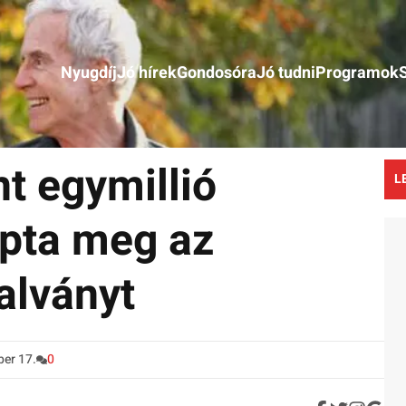
Nyugdíj
Jó hírek
Gondosóra
Jó tudni
Programok
t egymillió
L
apta meg az
alványt
er 17.
0