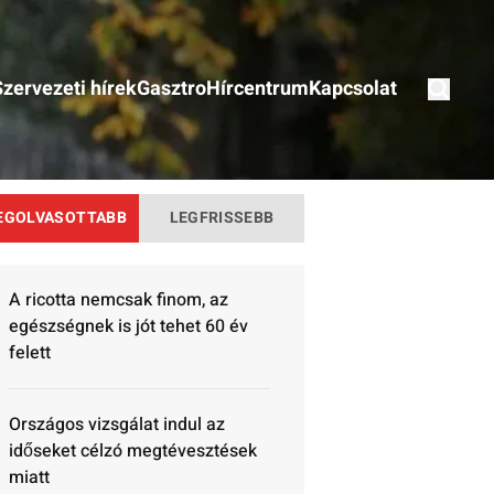
Szervezeti hírek
Gasztro
Hírcentrum
Kapcsolat
EGOLVASOTTABB
LEGFRISSEBB
A ricotta nemcsak finom, az
egészségnek is jót tehet 60 év
felett
Országos vizsgálat indul az
időseket célzó megtévesztések
miatt