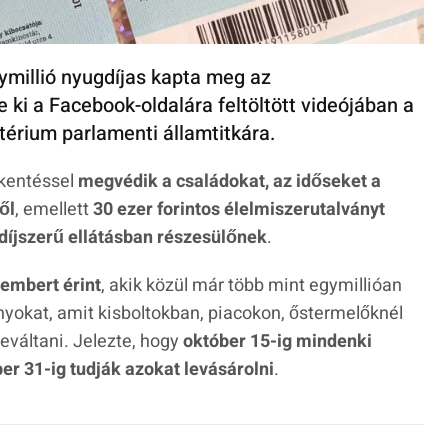
ymillió nyugdíjas kapta meg az
e ki a Facebook-oldalára feltöltött videójában a
térium parlamenti államtitkára.
kkentéssel
megvédik a családokat, az időseket a
ől
, emellett
30 ezer forintos élelmiszerutalványt
íjszerű ellátásban részesülőnek
.
 embert érint
, akik közül már több mint egymillióan
nyokat, amit kisboltokban, piacokon, őstermelőknél
váltani. Jelezte, hogy
október 15-ig mindenki
r 31-ig tudják azokat levásárolni
.