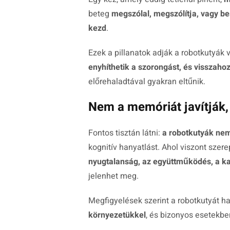
beteg
megszólal, megszólítja, vagy be
kezd
.
Ezek a pillanatok adják a robotkutyák 
enyhíthetik a szorongást, és visszaho
előrehaladtával gyakran eltűnik.
Nem a memóriát javítják,
Fontos tisztán látni:
a robotkutyák nem
kognitív hanyatlást. Ahol viszont sze
nyugtalanság, az együttműködés, a k
jelenhet meg.
Megfigyelések szerint a robotkutyát 
környezetükkel
, és bizonyos esetekb