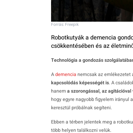
Forrás: Freepik
Robotkutyák a demencia gondo
csökkentésében és az életminő
Technológia a gondozás szolgálatában
A
demencia
nemcsak az emlékezetet a
kapcsolódás képességét is
. A család
hanem
a szorongással, az agitációval
hogy egyre nagyobb figyelem irányul
keresztül próbálnak segíteni.
Ebben a térben jelentek meg a robotkut
több helyen találkozni velük.