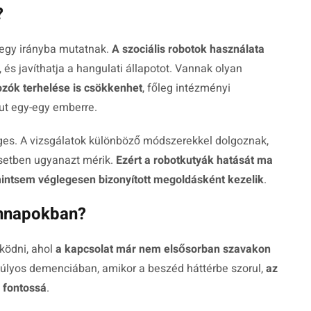
?
 egy irányba mutatnak.
A szociális robotok használata
, és javíthatja a hangulati állapotot. Vannak olyan
zók terhelése is csökkenhet
, főleg intézményi
jut egy-egy emberre.
es. A vizsgálatok különböző módszerekkel dolgoznak,
setben ugyanazt mérik.
Ezért a robotkutyák hatását ma
intsem véglegesen bizonyított megoldásként kezelik
.
ennapokban?
ködni, ahol
a kapcsolat már nem elsősorban szavakon
súlyos demenciában, amikor a beszéd háttérbe szorul,
az
k fontossá
.