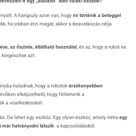
vesztés-e egy „álállatot” adni valaki kezébe?
árnyalt. A hangsúly azon van, hogy
mi történik a beteggel
ik, ha jobban érzi magát, akkor a beavatkozás célja
e, az őszinte, átlátható használat
, és az, hogy a robot ne
 kiegészítse azt.
rányba haladnak, hogy a robotok
érzékenyebben
 jövőben elképzelhető, hogy felismerik a
ák a viselkedésüket.
. De lehet egy eszköz. Egy olyan eszköz, amely néha
egy
i már halványodni látszik
: a kapcsolódásból.