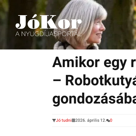
Tudnivalók, érdekességek idősek számára.
Tovább
a
Amikor egy r
tartalomra
– Robotkuty
gondozásáb
Jó tudni
2026. április 12.
0