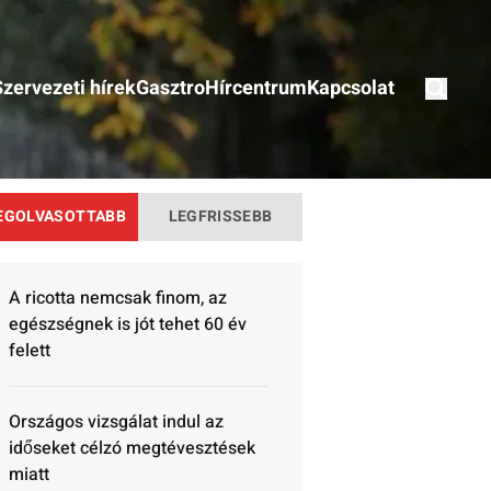
Szervezeti hírek
Gasztro
Hírcentrum
Kapcsolat
EGOLVASOTTABB
LEGFRISSEBB
A ricotta nemcsak finom, az
egészségnek is jót tehet 60 év
felett
Országos vizsgálat indul az
időseket célzó megtévesztések
miatt