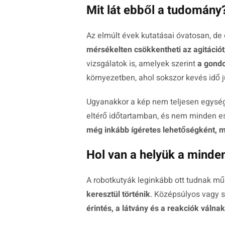
Mit lát ebből a tudomány
Az elmúlt évek kutatásai óvatosan, de
mérsékelten csökkentheti az agitációt
vizsgálatok is, amelyek szerint
a gondo
környezetben, ahol sokszor kevés idő 
Ugyanakkor a kép nem teljesen egység
eltérő időtartamban, és nem minden e
még inkább ígéretes lehetőségként, m
Hol van a helyük a mind
A robotkutyák leginkább ott tudnak mű
keresztül történik
. Középsúlyos vagy 
érintés, a látvány és a reakciók válna