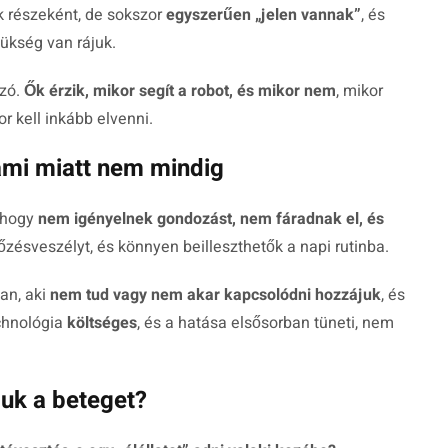
k részeként, de sokszor
egyszerűen „jelen vannak”
, és
ükség van rájuk.
zó.
Ők érzik, mikor segít a robot, és mikor nem
, mikor
r kell inkább elvenni.
ami miatt nem mindig
, hogy
nem igényelnek gondozást, nem fáradnak el, és
őzésveszélyt, és könnyen beilleszthetők a napi rutinba.
an, aki
nem tud vagy nem akar kapcsolódni hozzájuk
, és
echnológia
költséges
, és a hatása elsősorban tüneti, nem
uk a beteget?