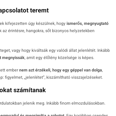
kapcsolatot teremt
ek kifejezetten úgy készülnek, hogy
ismerős, megnyugtató
 az érintésre, hangokra, sőt bizonyos helyzetekben
get, vagy hogy kiváltsák egy valódi állat jelenlétét. Inkább
át megnyissák
, amit egy élőlény közelsége is képes.
ntett ember
nem azt érzékeli, hogy egy géppel van dolga
,
: figyelmet, „jelenlétet”, kiszámítható visszajelzéseket.
sokat számítanak
rdulatokban jelenik meg. Inkább finom elmozdulásokban.
egmozdul és megsimítja a robotot
. Egy korábban csendes