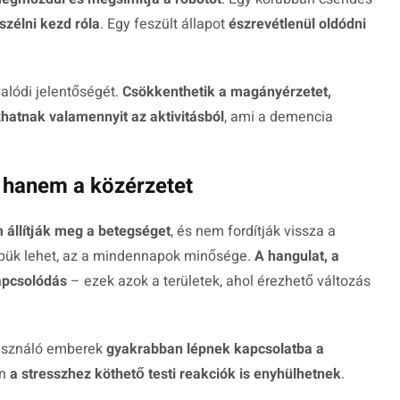
szélni kezd róla
. Egy feszült állapot
észrevétlenül oldódni
valódi jelentőségét.
Csökkenthetik a magányérzetet,
zhatnak valamennyit az aktivitásból
, ami a demencia
 hanem a közérzetet
 állítják meg a betegséget
, és nem fordítják vissza a
repük lehet, az a mindennapok minősége.
A hangulat, a
apcsolódás
– ezek azok a területek, ahol érezhető változás
használó emberek
gyakrabban lépnek kapcsolatba a
en
a stresszhez köthető testi reakciók is enyhülhetnek
.