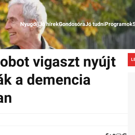
Nyugdíj
Jó hírek
Gondosóra
Jó tudni
Programok
obot vigaszt nyújt
L
ák a demencia
an