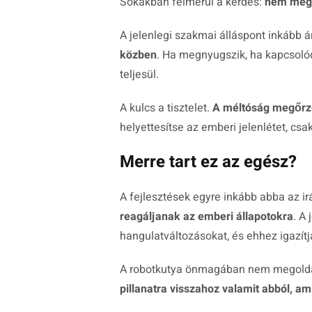
Sokakban felmerül a kérdés:
nem megté
A jelenlegi szakmai álláspont inkább 
közben
. Ha megnyugszik, ha kapcsolód
teljesül.
A kulcs a tisztelet.
A méltóság megőrzés
helyettesítse az emberi jelenlétet, csak
Merre tart ez az egész?
A fejlesztések egyre inkább abba az i
reagáljanak az emberi állapotokra
. A
hangulatváltozásokat, és ehhez igazítj
A robotkutya önmagában nem megoldás
pillanatra visszahoz valamit abból, am