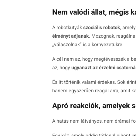
Nem valódi állat, mégis 
A robotkutyák
szociális robotok
, amely
élményt adjanak
. Mozognak, reagálnak
„válaszolnak” is a környezetükre.
A cél nem az, hogy megtévesszék a bete
az, hogy
ugyanazt az érzelmi csatorn
És itt történik valami érdekes. Sok éri
hanem egyszerűen reagál arra, amit kap
Apró reakciók, amelyek 
A hatás nem látványos, nem drámai fo
Egy kéz, amely eddig tétlenül pihent,
m