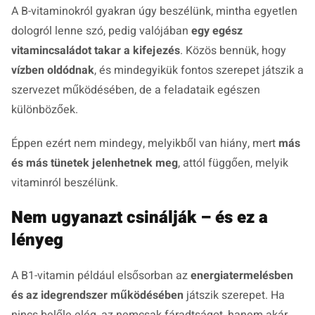
A B-vitaminokról gyakran úgy beszélünk, mintha egyetlen
dologról lenne szó, pedig valójában
egy egész
vitamincsaládot takar a kifejezés
. Közös bennük, hogy
vízben oldódnak
, és mindegyikük fontos szerepet játszik a
szervezet működésében, de a feladataik egészen
különbözőek.
Éppen ezért nem mindegy, melyikből van hiány, mert
más
és más tünetek jelenhetnek meg
, attól függően, melyik
vitaminról beszélünk.
Nem ugyanazt csinálják – és ez a
lényeg
A B1-vitamin például elsősorban az
energiatermelésben
és az idegrendszer működésében
játszik szerepet. Ha
nincs belőle elég, az nemcsak fáradtságot, hanem akár