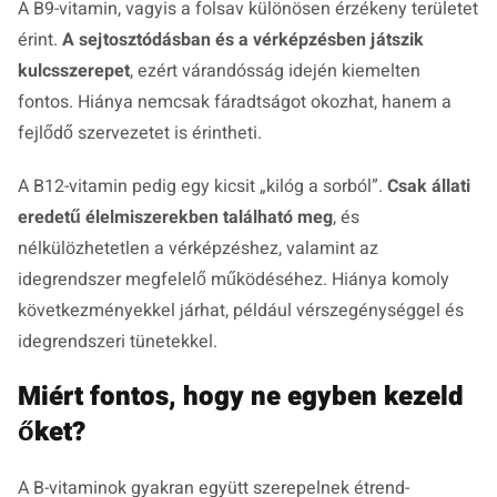
A B9-vitamin, vagyis a folsav különösen érzékeny területet
érint.
A sejtosztódásban és a vérképzésben játszik
kulcsszerepet
, ezért várandósság idején kiemelten
fontos. Hiánya nemcsak fáradtságot okozhat, hanem a
fejlődő szervezetet is érintheti.
A B12-vitamin pedig egy kicsit „kilóg a sorból”.
Csak állati
eredetű élelmiszerekben található meg
, és
nélkülözhetetlen a vérképzéshez, valamint az
idegrendszer megfelelő működéséhez. Hiánya komoly
következményekkel járhat, például vérszegénységgel és
idegrendszeri tünetekkel.
Miért fontos, hogy ne egyben kezeld
őket?
A B-vitaminok gyakran együtt szerepelnek étrend-