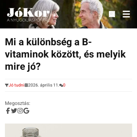
Tudnivalók, érdekességek idősek számára.
Tovább
a
Mi a különbség a B-
tartalomra
vitaminok között, és melyik
mire jó?
Jó tudni
2026. április 11.
0
Megosztás: