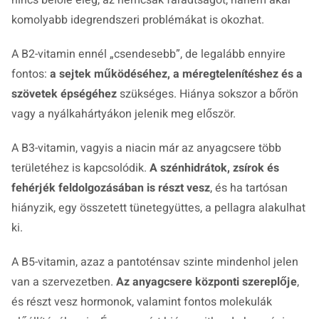
komolyabb idegrendszeri problémákat is okozhat.
A B2-vitamin ennél „csendesebb”, de legalább ennyire
fontos:
a sejtek működéséhez, a méregtelenítéshez és a
szövetek épségéhez
szükséges. Hiánya sokszor a bőrön
vagy a nyálkahártyákon jelenik meg először.
A B3-vitamin, vagyis a niacin már az anyagcsere több
területéhez is kapcsolódik.
A szénhidrátok, zsírok és
fehérjék feldolgozásában is részt vesz
, és ha tartósan
hiányzik, egy összetett tünetegyüttes, a pellagra alakulhat
ki.
A B5-vitamin, azaz a pantoténsav szinte mindenhol jelen
van a szervezetben.
Az anyagcsere központi szereplője
,
és részt vesz hormonok, valamint fontos molekulák