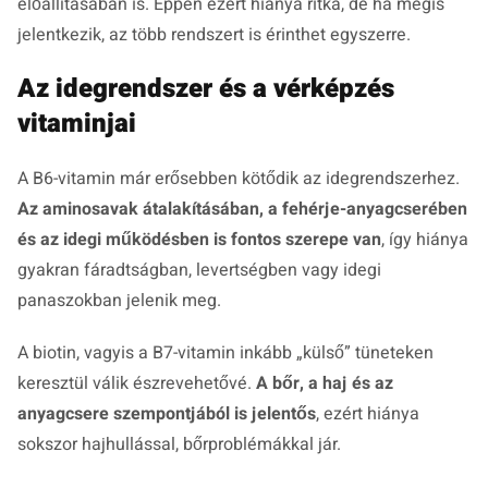
előállításában is. Éppen ezért hiánya ritka, de ha mégis
jelentkezik, az több rendszert is érinthet egyszerre.
Az idegrendszer és a vérképzés
vitaminjai
A B6-vitamin már erősebben kötődik az idegrendszerhez.
Az aminosavak átalakításában, a fehérje-anyagcserében
és az idegi működésben is fontos szerepe van
, így hiánya
gyakran fáradtságban, levertségben vagy idegi
panaszokban jelenik meg.
A biotin, vagyis a B7-vitamin inkább „külső” tüneteken
keresztül válik észrevehetővé.
A bőr, a haj és az
anyagcsere szempontjából is jelentős
, ezért hiánya
sokszor hajhullással, bőrproblémákkal jár.