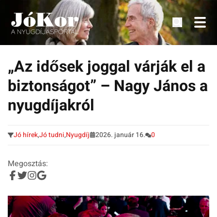
Tudnivalók, érdekességek idősek számára.
Tovább
a
„Az idősek joggal várják el a
tartalomra
biztonságot” – Nagy János a
nyugdíjakról
Jó hírek
,
Jó tudni
,
Nyugdíj
2026. január 16.
0
Megosztás: