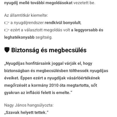
nyugdíj mellé további megoldásokat
vezetett be.
Az államtitkár kiemelte:
👉 a nyugdíjrendszer
rendkívül bonyolult
,
👉 ezért a választott megoldás volt
a leggyorsabb és
leghatékonyabb
segítség.
🛡️ Biztonság és megbecsülés
„
Nyugdíjas honfitársaink joggal várják el, hogy
biztonságban és megbecsülésben tölthessék nyugdíjas
éveiket. Éppen ezért a nyugdíjak vásárlóértékének
megőrzését a kormány 2010 óta megtartotta, sőt
gyakran az infláció felett is emelte.
”
Nagy János hangsúlyozta:
„
Szavak helyett tettek.
”