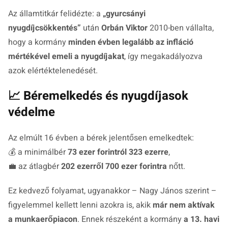
Az államtitkár felidézte: a
„gyurcsányi
nyugdíjcsökkentés”
után
Orbán Viktor
2010-ben vállalta,
hogy a kormány
minden évben legalább az infláció
mértékével emeli a nyugdíjakat
, így megakadályozva
azok elértéktelenedését.
📈 Béremelkedés és nyugdíjasok
védelme
Az elmúlt 16 évben a bérek jelentősen emelkedtek:
💰 a minimálbér
73 ezer forintról 323 ezerre
,
💼 az átlagbér
202 ezerről 700 ezer forintra
nőtt.
Ez kedvező folyamat, ugyanakkor – Nagy János szerint –
figyelemmel kellett lenni azokra is, akik
már nem aktívak
a munkaerőpiacon
. Ennek részeként a kormány
a 13. havi