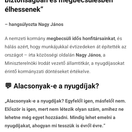
biztonságban és megbecsülésben
élhessenek”
– hangsúlyozta
Nagy János
A nemzeti kormány
megbecsüli idős honfitársainkat
, és
hálás azért, hogy munkájukkal évtizedeken át építették az
országot – írta közösségi oldalán
Nagy János
, a
Miniszterelnöki Irodát vezető államtitkár, a nyugdíjasokat
érintő kormányzati döntéseket értékelve.
💬 Alacsonyak-e a nyugdíjak?
„
Alacsonyak-e a nyugdíjak? Egyfelől igen, másfelől nem.
Először is igen, mert nem létezik olyan szám, amihez ne
lehetne még egyet hozzáadni. Mindig lehet emelni a
nyugdíjakat, ahogyan mi tesszük is évről évre.
”