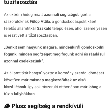
tűzifaosztás
Az extrém hideg miatt
azonnali segítséget
ígért a
rászorulóknak
Fülöp Attila
, a gondoskodáspolitikáért
felelős államtitkár
Szakáld
településen, ahol személyesen
is részt vett a tűzifaosztásban.
„S
enkit sem hagyunk magára, mindenkiről gondoskodni
fogunk, minden segítséget meg fogunk adni és ráadásul
azonnal cselekszünk
”.
Az államtitkár hangsúlyozta: a kormány szerdai döntését
követően
már másnap megkezdődtek az első
kiszállítások
. Így sok rászoruló otthonában
már lobog a
tűz a kályhákban
.
🪵 Plusz segítség a rendkívüli