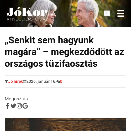
Tudnivalók, érdekességek idősek számára.
Tovább
a
„Senkit sem hagyunk
tartalomra
magára” – megkezdődött az
országos tűzifaosztás
Jó hírek
2026. január 16.
0
Megosztás: