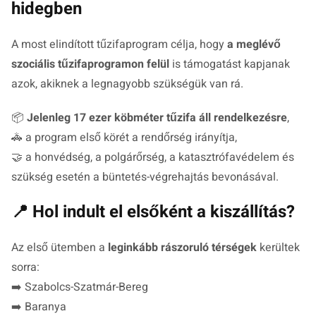
hidegben
A most elindított tűzifaprogram célja, hogy
a meglévő
szociális tűzifaprogramon felül
is támogatást kapjanak
azok, akiknek a legnagyobb szükségük van rá.
📦
Jelenleg 17 ezer köbméter tűzifa áll rendelkezésre
,
🚓 a program első körét a rendőrség irányítja,
🤝 a honvédség, a polgárőrség, a katasztrófavédelem és
szükség esetén a büntetés-végrehajtás bevonásával.
📍 Hol indult el elsőként a kiszállítás?
Az első ütemben a
leginkább rászoruló térségek
kerültek
sorra:
➡️ Szabolcs-Szatmár-Bereg
➡️ Baranya