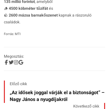
135 millió forintot
, amelyből
🪵
4500 köbméter tűzifát
és
🪨
2600 mázsa barnakőszenet
kapnak a rászoruló
családok.
Forrás: MTI
Megosztás:
Előző cikk
„Az idősek joggal várják el a biztonságot” –
Nagy János a nyugdíjakról
Következő cikk