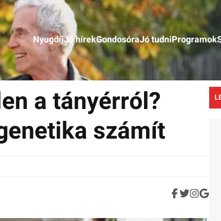
Nyugdíj
Jó hírek
Gondosóra
Jó tudni
Programok
en a tányérról?
L
genetika számít