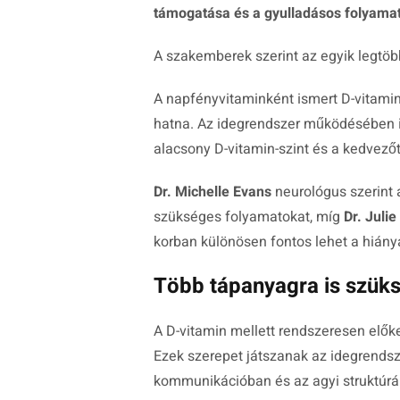
támogatása és a gyulladásos folyama
A szakemberek szerint az egyik legtö
A napfényvitaminként ismert D-vitamin
hatna. Az idegrendszer működésében is
alacsony D-vitamin-szint és a kedvezőt
Dr. Michelle Evans
neurológus szerint 
szükséges folyamatokat, míg
Dr. Julie 
korban különösen fontos lehet a hián
Több tápanyagra is szük
A D-vitamin mellett rendszeresen elők
Ezek szerepet játszanak az idegrends
kommunikációban és az agyi struktúrá