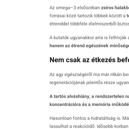
Az omega–3 elsősorban
zsíros halak
forrásai közé tartozik többek között a
t
étrenddel többféle élelmiszerből biztos
A kutatók ugyanakkor arra is felhívják
hanem az étrend egészének minőség
Nem csak az étkezés bef
Az agy egészségéről ma már ritkán bes
regenerációjának jelentős része ugyani
A tartós alváshiány, a rendszertelen 
koncentrációra és a memória működésé
Hasonlóan fontos a hidratáltság is. M
lassulhat a reakcióidő. Idősebb korban