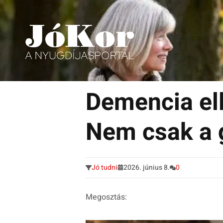
Tudnivalók, érdekességek idősek számára.
Tovább
a
Demencia ell
tartalomra
Nem csak a 
Jó tudni
2026. június 8.
0
Megosztás: