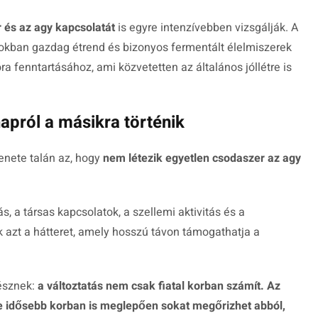
 és az agy kapcsolatát
is egyre intenzívebben vizsgálják. A
tokban gazdag étrend és bizonyos fermentált élelmiszerek
a fenntartásához, ami közvetetten az általános jóllétre is
pról a másikra történik
enete talán az, hogy
nem létezik egyetlen csodaszer az agy
, a társas kapcsolatok, a szellemi aktivitás és a
k azt a hátteret, amely hosszú távon támogathatja a
gésznek:
a változtatás nem csak fiatal korban számít. Az
idősebb korban is meglepően sokat megőrizhet abból,