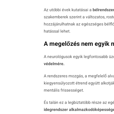
Az utóbbi évek kutatásai a
bélrendszer
szakemberek szerint a változatos, ros
hozzájárulhatnak az egészséges bélflór
hatással lehet.
A megelőzés nem egyik na
A neurológusok egyik legfontosabb üz
védelmére.
A rendszeres mozgás, a megfelelő alvás
kiegyensúlyozott étrend együtt alkotjá
mentális frissességet.
És talán ez a legbiztatóbb része az e
idegrendszer alkalmazkodóképessége 