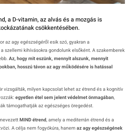
d, a D-vitamin, az alvás és a mozgás is
 kockázatának csökkentésében.
or az agy egészségéről esik szó, gyakran a
y a szellemi kihívásokra gondolunk elsőként. A szakemberek
tebb.
Az, hogy mit eszünk, mennyit alszunk, mennyit
okban, hosszú távon az agy működésére is hatással
r vizsgálták, milyen kapcsolat lehet az étrend és a kognitív
yozzák:
egyetlen étel sem jelent védelmet önmagában
,
ták támogathatják az egészséges öregedést.
ynevezett
MIND étrend
, amely a mediterrán étrend és a
tvözi. A célja nem fogyókúra, hanem
az agy egészségének