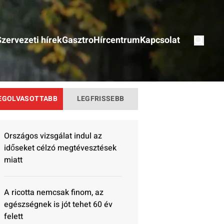
Szervezeti hírek
Gasztro
Hírcentrum
Kapcsolat
EGOLVASOTTABB
LEGFRISSEBB
Országos vizsgálat indul az
időseket célzó megtévesztések
miatt
A ricotta nemcsak finom, az
egészségnek is jót tehet 60 év
felett