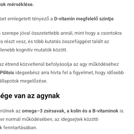
tok mérséklése.
bbet emlegetett tényező a
D-vitamin megfelelő szintje
.
 szerepe jóval összetettebb annál, mint hogy a csontokra
 részt vesz, és több kutatás összefüggést talált az
lenebb kognitív mutatók között.
az étrend közvetlenül befolyásolja az agy működéséhez
Pilitsis
idegsebész arra hívta fel a figyelmet, hogy idősebb
yállapotok megelőzése.
sége van az agynak
erülnek az
omega–3 zsírsavak, a kolin és a B-vitaminok
is.
zer normál működésében, az idegsejtek közötti
k fenntartásában.