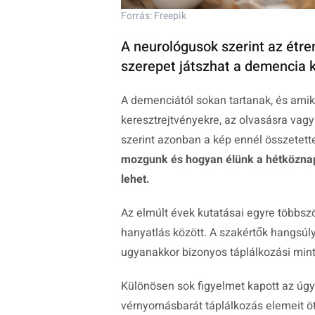
Forrás: Freepik
A neurológusok szerint az étren
szerepet játszhat a demencia
A demenciától sokan tartanak, és amik
keresztrejtvényekre, az olvasásra vag
szerint azonban a kép ennél összetet
mozgunk és hogyan élünk a hétköznap
lehet.
Az elmúlt évek kutatásai egyre többszö
hanyatlás között. A szakértők hangsúl
ugyanakkor bizonyos táplálkozási min
Különösen sok figyelmet kapott az úg
vérnyomásbarát táplálkozás elemeit ö