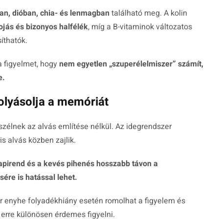
ban, dióban, chia- és lenmagban
található meg. A kolin
ojás és bizonyos halfélék
, míg a B-vitaminok változatos
íthatók.
 a figyelmet, hogy
nem egyetlen „szuperélelmiszer” számít,
e.
olyásolja a memóriát
zélnek az alvás említése nélkül. Az idegrendszer
s alvás közben zajlik.
napirend és a kevés pihenés hosszabb távon a
re is hatással lehet.
ár enyhe folyadékhiány esetén romolhat a figyelem és
 erre különösen érdemes figyelni.