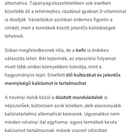
alternatíva. Tápanyag-összetételében sok esetben
közelebb áll a tehéntejhez, ráadásul gyakran D-vitaminnal
is dúsítják. Vásárláskor azonban érdemes figyelni a
címkét, mert a termékek között jelentős különbségek
lehetnek.
Sokan megfeledkeznek róla, de a
kefir
is érdekes
választás lehet. Bár tejtermék, az erjesztési folyamat
miatt több ember könnyebben tolerálja, mint a
hagyományos tejet. Emellett
élő kultúrákat és jelentős
mennyiségű kalciumot is tartalmazhat
.
A növényi italok közül a
dúsított mandulaitalok
is
népszerűek, különösen azok körében, akik alacsonyabb
kalóriatartalmú alternatívát keresnek. Ugyanakkor nem
minden növényi ital egyforma: egyes termékek kevés
kalciumot tartalmaznak, mások viszont célzottan