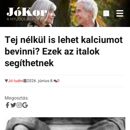
Tudnivalók, érdekességek idősek számára.
Tovább
a
Tej nélkül is lehet kalciumot
tartalomra
bevinni? Ezek az italok
segíthetnek
Jó tudni
2026. június 8.
0
Megosztás: