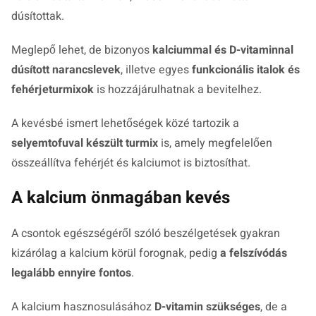
dúsítottak.
Meglepő lehet, de bizonyos
kalciummal és D-vitaminnal
dúsított narancslevek
, illetve egyes
funkcionális italok és
fehérjeturmixok
is hozzájárulhatnak a bevitelhez.
A kevésbé ismert lehetőségek közé tartozik a
selyemtofuval készült turmix
is, amely megfelelően
összeállítva fehérjét és kalciumot is biztosíthat.
A kalcium önmagában kevés
A csontok egészségéről szóló beszélgetések gyakran
kizárólag a kalcium körül forognak, pedig
a felszívódás
legalább ennyire fontos
.
A kalcium hasznosulásához
D-vitamin szükséges
, de a