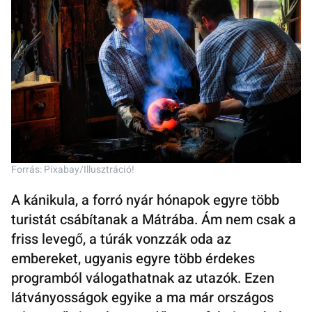
Forrás: Pixabay/Illusztráció!
A kánikula, a forró nyár hónapok egyre több
turistát csábítanak a Mátrába. Ám nem csak a
friss levegő, a túrák vonzzák oda az
embereket, ugyanis egyre több érdekes
programból válogathatnak az utazók. Ezen
látványosságok egyike a ma már országos