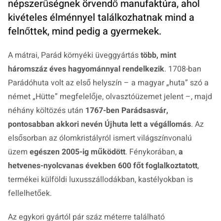
népszerűségnek örvendő manufaktúra, ahol
kivételes élménnyel találkozhatnak mind a
felnőttek, mind pedig a gyermekek.
A mátrai, Parád környéki üveggyártás
több, mint
háromszáz éves hagyománnyal rendelkezik
. 1708-ban
Parádóhuta volt az első helyszín – a magyar „huta” szó a
német „Hütte” megfelelője, olvasztóüzemet jelent –, majd
néhány költözés után
1767-ben Parádsasvár,
pontosabban akkori nevén Újhuta lett a végállomás
. Az
elsősorban az ólomkristályról ismert világszínvonalú
üzem
egészen 2005-ig működött
. Fénykorában,
a
hetvenes-nyolcvanas években 600 főt foglalkoztatott
,
termékei külföldi luxusszállodákban, kastélyokban is
fellelhetőek.
Az egykori gyártól pár száz méterre található