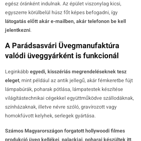
egész óránként indulnak. Az épület viszonylag kicsi,
egyszerre körülbelül húsz főt képes befogadni, így
látogatás előtt akár e-mailben, akár telefonon be kell
jelentkezni
.
A Parádsasvári Üvegmanufaktúra
valódi üveggyárként is funkcionál
Leginkább
egyedi, kisszériás megrendeléseknek tesz
eleget
, mint például az antik jellegű, akár fémkeretbe fújt
lámpabúrák, poharak pótlása, lámpatestek készítése
világítástechnikai cégekkel együttműködve szállodáknak,
színházaknak, illetve névre szóló, gravírozott vagy
homokfúvott kelyhek, serlegek gyártása.
Számos Magyarországon forgatott hollywoodi filmes
produkció üveg kellékei, palackjai, poharai készültek itt
,