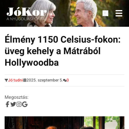
Tudnivalók, érdekességek idősek számára.
Tovább
a
Élmény 1150 Celsius-fokon:
tartalomra
üveg kehely a Mátrából
Hollywoodba
Jó tudni
2025. szeptember 5.
0
Megosztás: