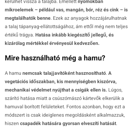
kerülhet vissza a talajba. Emellett
nyomokban
mikroelemek – például vas, mangán, bór, réz és cink – is
megtalálhatók benne
. Ezek az anyagok hozzájárulhatnak
a talaj tápanyag-ellátottságához, ám ettől még nem teljes
értékű trágya.
Hatása inkább kiegészítő jellegű, és
kizárólag mértékkel érvényesül kedvezően.
Mire használható még a hamu?
A hamu
nemcsak talajjavítóként hasznosítható
.
A
vegetációs időszakban, kis mennyiségben kiszórva,
mechanikai védelmet nyújthat a csigák ellen is.
Lúgos,
szárító hatása miatt a csúszómászó kártevők elkerülik a
hamuval borított felületeket. Fontos azonban, hogy ezt a
módszert is csak ideiglenes megoldásként alkalmazzuk,
hiszen
csapadék hatására gyorsan elveszíti hatását
.