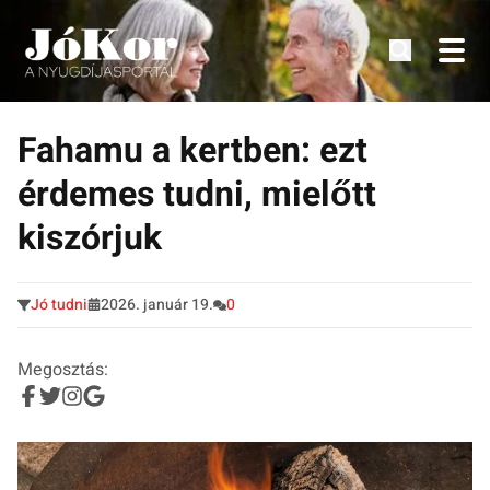
Tudnivalók, érdekességek idősek számára.
Tovább
a
Fahamu a kertben: ezt
tartalomra
érdemes tudni, mielőtt
kiszórjuk
Jó tudni
2026. január 19.
0
Megosztás: