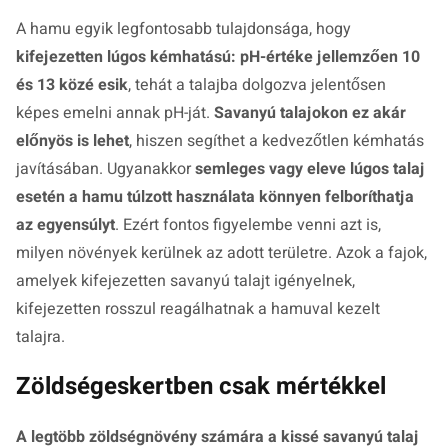
A hamu egyik legfontosabb tulajdonsága, hogy
kifejezetten lúgos kémhatású: pH-értéke jellemzően 10
és 13 közé esik
, tehát a talajba dolgozva jelentősen
képes emelni annak pH-ját.
Savanyú talajokon ez akár
előnyös is lehet
, hiszen segíthet a kedvezőtlen kémhatás
javításában. Ugyanakkor
semleges vagy eleve lúgos talaj
esetén a hamu túlzott használata könnyen felboríthatja
az egyensúlyt
. Ezért fontos figyelembe venni azt is,
milyen növények kerülnek az adott területre. Azok a fajok,
amelyek kifejezetten savanyú talajt igényelnek,
kifejezetten rosszul reagálhatnak a hamuval kezelt
talajra.
Zöldségeskertben csak mértékkel
A legtöbb zöldségnövény számára a kissé savanyú talaj