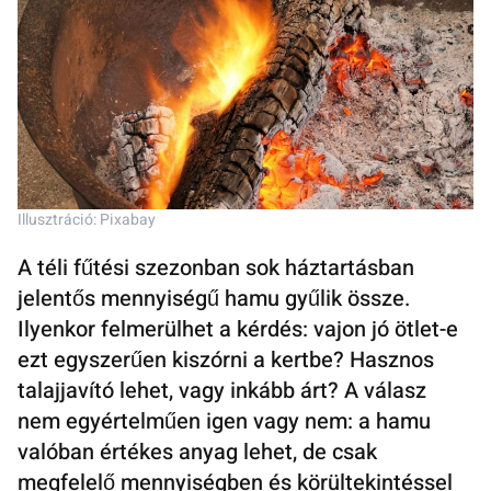
Illusztráció: Pixabay
A téli fűtési szezonban sok háztartásban
jelentős mennyiségű hamu gyűlik össze.
Ilyenkor felmerülhet a kérdés: vajon jó ötlet-e
ezt egyszerűen kiszórni a kertbe? Hasznos
talajjavító lehet, vagy inkább árt? A válasz
nem egyértelműen igen vagy nem: a hamu
valóban értékes anyag lehet, de csak
megfelelő mennyiségben és körültekintéssel