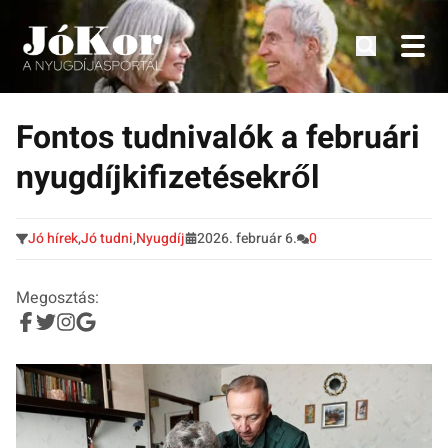
Tudnivalók, érdekességek idősek számára.
Tovább
a
Fontos tudnivalók a februári
tartalomra
nyugdíjkifizetésekről
Jó hírek
,
Jó tudni
,
Nyugdíj
2026. február 6.
0
Megosztás: