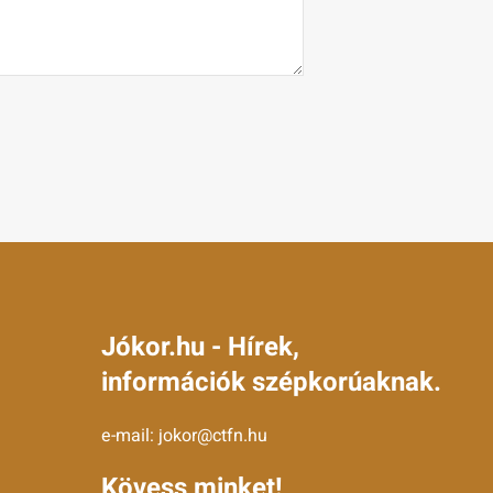
Jókor.hu - Hírek,
információk szépkorúaknak.
e-mail:
jokor@ctfn.hu
Kövess minket!