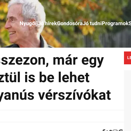
Nyugdíj
Jó hírek
Gondosóra
Jó tudni
Programok
csszezon, már egy
L
tül is be lehet
gyanús vérszívókat