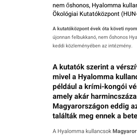
nem őshonos, Hyalomma kulla
Ökológiai Kutatóközpont (HUN
A kutatóközpont évek óta követi nyo
újonnan felbukkanó, nem őshonos Hya
keddi közleményében az intézmény.
A kutatók szerint a vérs
mivel a Hyalomma kullan
például a krími-kongói vé
amely akár harmincszázalé
Magyarországon eddig az
találták meg ennek a bet
A Hyalomma kullancsok
Magyaror