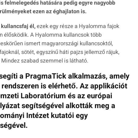
lis felmelegedés hatására pedig egyre nagyobb
örülményeket ezen az éghajlaton is.
ullancsfaj él,
ezek egy része a Hyalomma fajok
kon élősködik. A Hyalomma kullancsok több
eskörűen ismert magyarországi kullancsoktól,
joknál, sötét, egyszínű háti pajzs jellemző rájuk,
. Mindez szabad szemmel is látható.
 segíti a PragmaTick alkalmazás, amely
rendszeren is elérhető. Az applikációt
mzeti Laboratórium és az európai
lyázat segítségével alkották meg a
mányi Intézet kutatói egy
tségével.