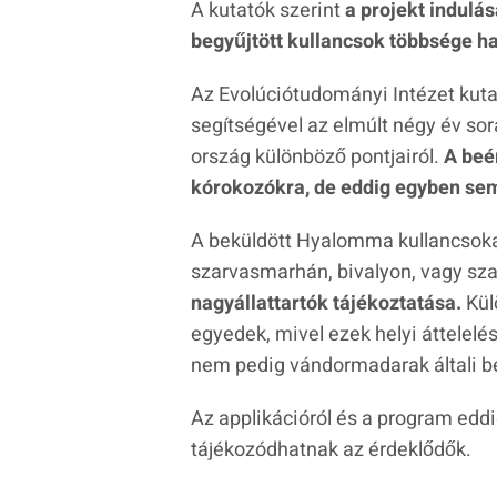
A kutatók szerint
a projekt indulás
begyűjtött kullancsok többsége ha
Az Evolúciótudományi Intézet kutat
segítségével az elmúlt négy év so
ország különböző pontjairól.
A beé
kórokozókra, de eddig egyben sem 
A beküldött Hyalomma kullancsokat
szarvasmarhán, bivalyon, vagy sz
nagyállattartók tájékoztatása.
Kül
egyedek, mivel ezek helyi áttelel
nem pedig vándormadarak általi be
Az applikációról és a program edd
tájékozódhatnak az érdeklődők.